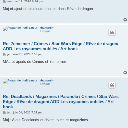
M
mar. mai 12, 2026 6:16 pm
e
s
Maj et ajout de plusieurs choses dans Rêve de dragon.
s
a
g
e
thamartin
Evêque
Re: 7eme mer / Crimes / Star Wars Edge / Rêve de dragon/
ADD Les royaumes oubliés / Art book...
M
jeu. mai 21, 2026 7:50 pm
e
s
MAJ et ajouts de Crimes et 7eme mer.
s
a
g
e
thamartin
Evêque
Re: Deadlands / Magazines / Paranoïa / Crimes / Star Wars
Edge / Rêve de dragon/ ADD Les royaumes oubliés / Art
book...
M
jeu. juin 04, 2026 7:33 pm
e
s
Maj : Ajout Deadlands et divers livres et magazines.
s
a