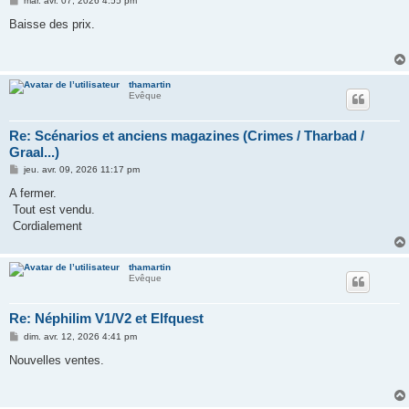
mar. avr. 07, 2026 4:55 pm
e
s
Baisse des prix.
s
a
g
e
thamartin
Evêque
Re: Scénarios et anciens magazines (Crimes / Tharbad /
Graal...)
M
jeu. avr. 09, 2026 11:17 pm
e
s
A fermer.
s
Tout est vendu.
a
g
Cordialement
e
thamartin
Evêque
Re: Néphilim V1/V2 et Elfquest
M
dim. avr. 12, 2026 4:41 pm
e
s
Nouvelles ventes.
s
a
g
e