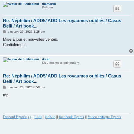
thamartin
Evêque
Re: Néphilim / ADD5/ ADD Les royaumes oubliés / Casus
Belli / Art book...
M
dim. avr. 26, 2026 8:28 pm
e
s
Mise à jour et nouvelles ventes.
s
Cordialement.
a
g
e
ikaar
Dieu des mecs qui fondent
Re: Néphilim / ADD5/ ADD Les royaumes oubliés / Casus
Belli / Art book...
M
dim. avr. 26, 2026 8:58 pm
e
s
mp
s
a
g
e
Discord Egarés(+)
||
Lulu
||
itch-io
||
facebook Égarés
||
Video critique Egarés