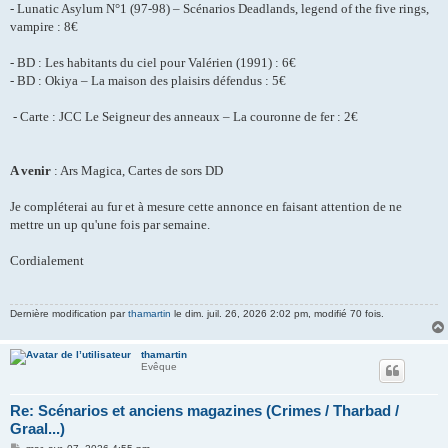
- Lunatic Asylum N°1 (97-98) – Scénarios Deadlands, legend of the five rings,
vampire : 8€
- BD : Les habitants du ciel pour Valérien (1991) : 6€
- BD : Okiya – La maison des plaisirs défendus : 5€
- Carte : JCC Le Seigneur des anneaux – La couronne de fer : 2€
A venir
: Ars Magica, Cartes de sors DD
Je compléterai au fur et à mesure cette annonce en faisant attention de ne
mettre un up qu'une fois par semaine.
Cordialement
Dernière modification par
thamartin
le dim. juil. 26, 2026 2:02 pm, modifié 70 fois.
thamartin
Evêque
Re: Scénarios et anciens magazines (Crimes / Tharbad /
Graal...)
M