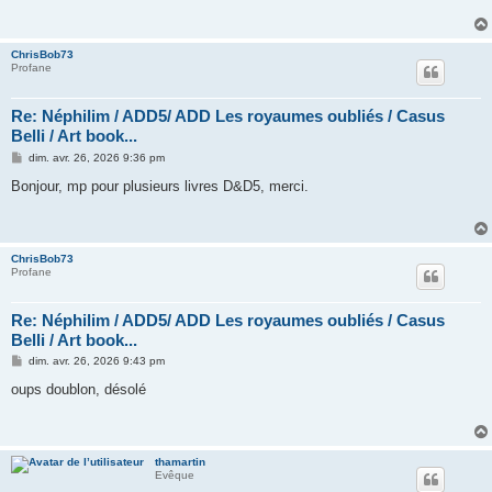
ChrisBob73
Profane
Re: Néphilim / ADD5/ ADD Les royaumes oubliés / Casus
Belli / Art book...
M
dim. avr. 26, 2026 9:36 pm
e
s
Bonjour, mp pour plusieurs livres D&D5, merci.
s
a
g
e
ChrisBob73
Profane
Re: Néphilim / ADD5/ ADD Les royaumes oubliés / Casus
Belli / Art book...
M
dim. avr. 26, 2026 9:43 pm
e
s
oups doublon, désolé
s
a
g
e
thamartin
Evêque