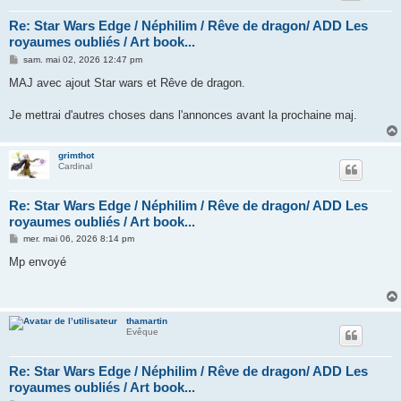
Re: Star Wars Edge / Néphilim / Rêve de dragon/ ADD Les
royaumes oubliés / Art book...
M
sam. mai 02, 2026 12:47 pm
e
s
MAJ avec ajout Star wars et Rêve de dragon.
s
a
g
Je mettrai d'autres choses dans l'annonces avant la prochaine maj.
e
grimthot
Cardinal
Re: Star Wars Edge / Néphilim / Rêve de dragon/ ADD Les
royaumes oubliés / Art book...
M
mer. mai 06, 2026 8:14 pm
e
s
Mp envoyé
s
a
g
e
thamartin
Evêque
Re: Star Wars Edge / Néphilim / Rêve de dragon/ ADD Les
royaumes oubliés / Art book...