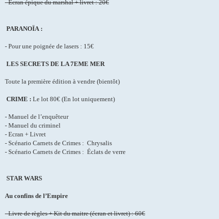
- Écran épique du marshal + livret : 20€
PARANOÏA :
- Pour une poignée de lasers : 15€
LES SECRETS DE LA 7EME MER
Toute la première édition à vendre (bientôt)
CRIME :
Le lot 80€ (En lot uniquement)
- Manuel de l’enquêteur
- Manuel du criminel
- Ecran + Livret
- Scénario Carnets de Crimes : Chrysalis
- Scénario Carnets de Crimes : Éclats de verre
STAR WARS
Au confins de l’Empire
- Livre de règles + Kit du maitre (écran et livret) : 60€