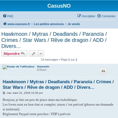
CasusNO
FAQ
Inscription
Connexion
www.casusno.fr
Les petites annonces
Je vends
Hawkmoon / Mytras / Deadlands / Paranoïa /
Crimes / Star Wars / Rêve de dragon / ADD /
Divers...
Répondre
14 messages • Page
1
sur
1
thamartin
Evêque
Hawkmoon / Mytras / Deadlands / Paranoïa / Crimes /
Star Wars / Rêve de dragon / ADD / Divers...
M
mar. mars 31, 2026 10:36 pm
e
s
Bonjour, je fais un peu de place dans ma ludothèque.
s
Les livres sont en bon état et complet, sinon c’est précisé (photos sur demande
a
g
si intéressé).
e
Règlement Paypal entre proches / FDP à prévoir