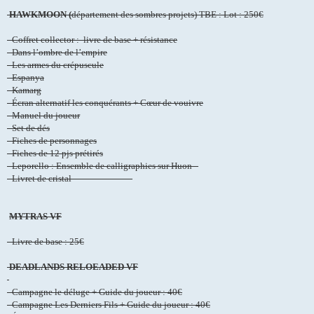
HAWKMOON (
département des sombres projets) TBE : Lot : 250€
- Coffret collector : livre de base + résistance
- Dans l’ombre de l’empire
- Les armes du crépuscule
- Espanya
- Kamarg
- Écran alternatif les conquérants + Cœur de vouivre
- Manuel du joueur
- Set de dés
- Fiches de personnages
- Fiches de 12 pjs prétirés
- Leporello : Ensemble de calligraphies sur Huon
- Livret de cristal
MYTRAS VF
- Livre de base : 25€
DEADLANDS RELOEADED VF
- Campagne le déluge + Guide du joueur : 40€
- Campagne Les Derniers Fils + Guide du joueur : 40€