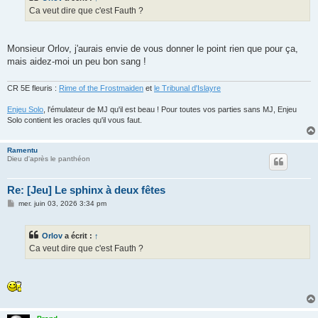
g
Ca veut dire que c'est Fauth ?
e
Monsieur Orlov, j'aurais envie de vous donner le point rien que pour ça,
mais aidez-moi un peu bon sang !
CR 5E fleuris :
Rime of the Frostmaiden
et
le Tribunal d'Islayre
Enjeu Solo
, l'émulateur de MJ qu'il est beau ! Pour toutes vos parties sans MJ, Enjeu
Solo contient les oracles qu'il vous faut.
Ramentu
Dieu d'après le panthéon
Re: [Jeu] Le sphinx à deux fêtes
M
mer. juin 03, 2026 3:34 pm
e
s
s
Orlov
a écrit :
↑
a
g
Ca veut dire que c'est Fauth ?
e