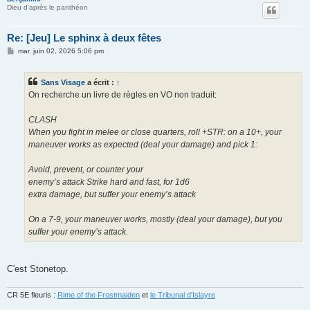
Dieu d'après le panthéon
Re: [Jeu] Le sphinx à deux fêtes
M
mar. juin 02, 2026 5:06 pm
e
s
s
Sans Visage
a écrit :
↑
a
g
On recherche un livre de règles en VO non traduit:
e
CLASH
When you fight in melee or close quarters, roll +STR: on a 10+, your
maneuver works as expected (deal your damage) and pick 1:
Avoid, prevent, or counter your
enemy’s attack Strike hard and fast, for 1d6
extra damage, but suffer your enemy’s attack
On a 7-9, your maneuver works, mostly (deal your damage), but you
suffer your enemy’s attack.
C'est Stonetop.
CR 5E fleuris :
Rime of the Frostmaiden
et
le Tribunal d'Islayre