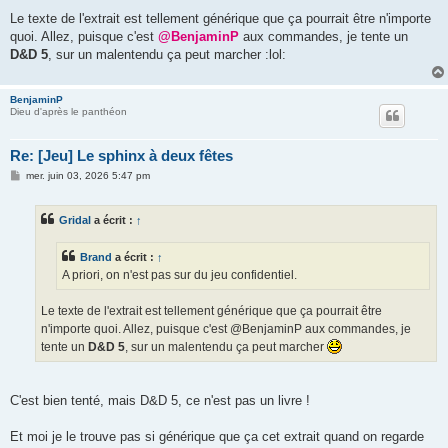
Le texte de l'extrait est tellement générique que ça pourrait être n'importe
quoi. Allez, puisque c'est
@BenjaminP
aux commandes, je tente un
D&D 5
, sur un malentendu ça peut marcher :lol:
BenjaminP
Dieu d'après le panthéon
Re: [Jeu] Le sphinx à deux fêtes
M
mer. juin 03, 2026 5:47 pm
e
s
s
Gridal
a écrit :
↑
a
g
e
Brand
a écrit :
↑
A priori, on n'est pas sur du jeu confidentiel.
Le texte de l'extrait est tellement générique que ça pourrait être
n'importe quoi. Allez, puisque c'est @BenjaminP aux commandes, je
tente un
D&D 5
, sur un malentendu ça peut marcher
C'est bien tenté, mais D&D 5, ce n'est pas un livre !
Et moi je le trouve pas si générique que ça cet extrait quand on regarde