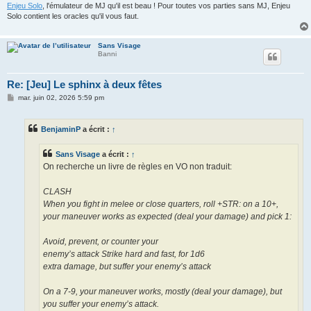
Enjeu Solo
, l'émulateur de MJ qu'il est beau ! Pour toutes vos parties sans MJ, Enjeu
Solo contient les oracles qu'il vous faut.
Sans Visage
Banni
Re: [Jeu] Le sphinx à deux fêtes
M
mar. juin 02, 2026 5:59 pm
e
s
s
BenjaminP
a écrit :
↑
a
g
e
Sans Visage
a écrit :
↑
On recherche un livre de règles en VO non traduit:
CLASH
When you fight in melee or close quarters, roll +STR: on a 10+,
your maneuver works as expected (deal your damage) and pick 1:
Avoid, prevent, or counter your
enemy’s attack Strike hard and fast, for 1d6
extra damage, but suffer your enemy’s attack
On a 7-9, your maneuver works, mostly (deal your damage), but
you suffer your enemy’s attack.