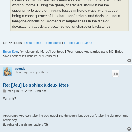
characters love, be sure the characters have a chance to stave off the
worst outcome. During the game, characters should have the
opportunity to avoid or mitigate losses in heroic ways, with tragedy
being a consequence of the characters' actions and decisions, not a
foregone conclusion. Moments of helplessness in the face of
devastating tragedy are better suited for character backstories.
CR 5E fleuris :
Rime of the Frostmaiden
et
le Tribunal d'Islayre
Enjeu Solo
, l'émulateur de MJ qu'il est beau ! Pour toutes vos parties sans MJ, Enjeu
Solo contient les oracles qu'il vous faut.
pseudo
Dieu d'après le panthéon
Re: [Jeu] Le sphinx à deux fêtes
M
mer. juin 03, 2026 12:58 pm
e
s
Wraith?
s
a
g
e
Apparently you can take the boy out of the dungeon, but you can't take the dungeon out
of the boy
(knights of the dinner table #73)