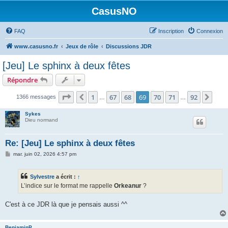
CasusNO
FAQ
Inscription
Connexion
www.casusno.fr
Jeux de rôle
Discussions JDR
[Jeu] Le sphinx à deux fêtes
Répondre
Page
69
sur
92
1
67
68
69
70
71
92
Précédent
Suiv
1366 messages
…
…
Sykes
Dieu normand
Re: [Jeu] Le sphinx à deux fêtes
M
mar. juin 02, 2026 4:57 pm
e
s
s
Sylvestre
a écrit :
↑
a
g
L’indice sur le format me rappelle
Orkeanur
?
e
C'est à ce JDR là que je pensais aussi ^^
BenjaminP