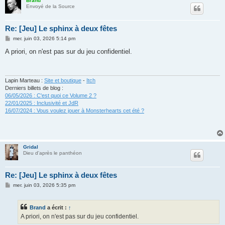
Brand
Envoyé de la Source
Re: [Jeu] Le sphinx à deux fêtes
M
mer. juin 03, 2026 5:14 pm
e
s
A priori, on n'est pas sur du jeu confidentiel.
s
a
g
e
Lapin Marteau :
Site et boutique
-
Itch
Derniers billets de blog :
06/05/2026 : C'est quoi ce Volume 2 ?
22/01/2025 : Inclusivité et JdR
16/07/2024 : Vous voulez jouer à Monsterhearts cet été ?
Gridal
Dieu d'après le panthéon
Re: [Jeu] Le sphinx à deux fêtes
M
mer. juin 03, 2026 5:35 pm
e
s
s
Brand
a écrit :
↑
a
g
A priori, on n'est pas sur du jeu confidentiel.
e