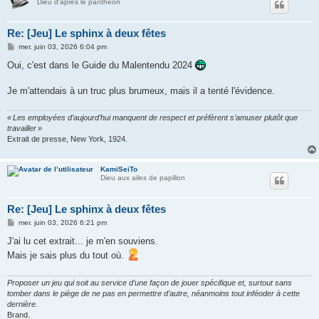
Dieu d'après le panthéon
Re: [Jeu] Le sphinx à deux fêtes
M
mer. juin 03, 2026 6:04 pm
e
s
Oui, c'est dans le Guide du Malentendu 2024
s
a
g
Je m'attendais à un truc plus brumeux, mais il a tenté l'évidence.
e
« Les employées d’aujourd’hui manquent de respect et préfèrent s’amuser plutôt que
travailler »
Extrait de presse, New York, 1924.
KamiSeiTo
Dieu aux ailes de papillon
Re: [Jeu] Le sphinx à deux fêtes
M
mer. juin 03, 2026 6:21 pm
e
s
J'ai lu cet extrait... je m'en souviens.
s
Mais je sais plus du tout où.
a
g
e
Proposer un jeu qui soit au service d’une façon de jouer spécifique et, surtout sans
tomber dans le piège de ne pas en permettre d’autre, néanmoins tout inféoder à cette
dernière.
Brand.