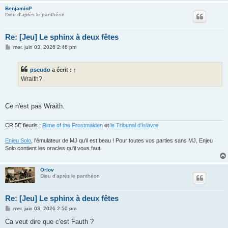
BenjaminP
Dieu d'après le panthéon
Re: [Jeu] Le sphinx à deux fêtes
M
mer. juin 03, 2026 2:46 pm
e
s
s
pseudo
a écrit :
↑
a
g
Wraith?
e
Ce n'est pas Wraith.
CR 5E fleuris :
Rime of the Frostmaiden
et
le Tribunal d'Islayre
Enjeu Solo
, l'émulateur de MJ qu'il est beau ! Pour toutes vos parties sans MJ, Enjeu
Solo contient les oracles qu'il vous faut.
Orlov
Dieu d'après le panthéon
Re: [Jeu] Le sphinx à deux fêtes
M
mer. juin 03, 2026 2:50 pm
e
s
Ca veut dire que c'est Fauth ?
s