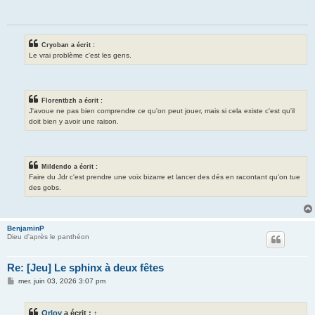
a
g
e
Cryoban a écrit :
Le vrai problème c'est les gens.
Florentbzh a écrit :
J'avoue ne pas bien comprendre ce qu'on peut jouer, mais si cela existe c'est qu'il
doit bien y avoir une raison.
Mildendo a écrit :
Faire du Jdr c'est prendre une voix bizarre et lancer des dés en racontant qu'on tue
des gobs.
BenjaminP
Dieu d'après le panthéon
Re: [Jeu] Le sphinx à deux fêtes
M
mer. juin 03, 2026 3:07 pm
e
s
s
Orlov
a écrit :
↑
a