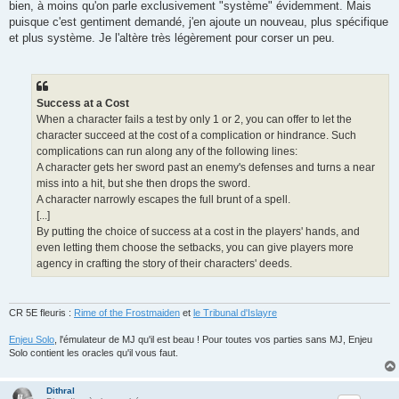
bien, à moins qu'on parle exclusivement "système" évidemment. Mais
puisque c'est gentiment demandé, j'en ajoute un nouveau, plus spécifique
et plus système. Je l'altère très légèrement pour corser un peu.
Success at a Cost
When a character fails a test by only 1 or 2, you can offer to let the
character succeed at the cost of a complication or hindrance. Such
complications can run along any of the following lines:
A character gets her sword past an enemy's defenses and turns a near
miss into a hit, but she then drops the sword.
A character narrowly escapes the full brunt of a spell.
[...]
By putting the choice of success at a cost in the players' hands, and
even letting them choose the setbacks, you can give players more
agency in crafting the story of their characters' deeds.
CR 5E fleuris :
Rime of the Frostmaiden
et
le Tribunal d'Islayre
Enjeu Solo
, l'émulateur de MJ qu'il est beau ! Pour toutes vos parties sans MJ, Enjeu
Solo contient les oracles qu'il vous faut.
Dithral