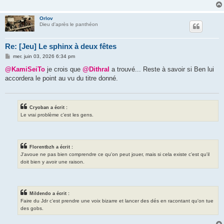
Orlov
Dieu d'après le panthéon
Re: [Jeu] Le sphinx à deux fêtes
M
mer. juin 03, 2026 6:34 pm
e
s
@KamiSeiTo
je crois que
@Dithral
a trouvé... Reste à savoir si Ben lui
s
accordera le point au vu du titre donné.
a
g
e
Cryoban a écrit :
Le vrai problème c'est les gens.
Florentbzh a écrit :
J'avoue ne pas bien comprendre ce qu'on peut jouer, mais si cela existe c'est qu'il
doit bien y avoir une raison.
Mildendo a écrit :
Faire du Jdr c'est prendre une voix bizarre et lancer des dés en racontant qu'on tue
des gobs.