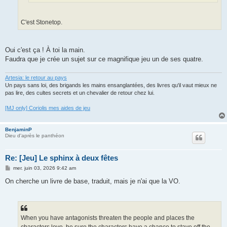
C'est Stonetop.
Oui c'est ça ! À toi la main.
Faudra que je crée un sujet sur ce magnifique jeu un de ses quatre.
Artesia: le retour au pays
Un pays sans loi, des brigands les mains ensanglantées, des livres qu'il vaut mieux ne
pas lire, des cultes secrets et un chevalier de retour chez lui.
[MJ only] Coriolis mes aides de jeu
BenjaminP
Dieu d'après le panthéon
Re: [Jeu] Le sphinx à deux fêtes
M
mer. juin 03, 2026 9:42 am
e
s
On cherche un livre de base, traduit, mais je n'ai que la VO.
s
a
g
e
When you have antagonists threaten the people and places the