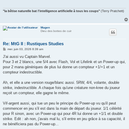
"la bêtise naturelle bat l'intelligence artificielle à tous les coups"
(Terry Pratchett)
Mugen
Dieu des bottes de cuir
Re: MtG II : Rustiques Studies
M
mer. juin 03, 2026 8:39 am
e
s
J'ai aussi vu Captain Marvel.
s
Pour 3 et 2 blancs, une 5/4 avec Flash, Vol et Lifelink et un Power-up qui,
a
g
pour 2 mana génériques de plus lui donne un compteur +1/+1 et un
e
compteur indestructible.
Ah, et elle a une version rouge/blanc aussi. 5RW, 4/4, volante, double
strike, indestructible. A chaque fois qu'une créature non-kree du joueur
reçoit un compteur, elle gagne le même.
Vif-argent aussi, qui tue un peu le principe du Power-up vu qu'il peut
commencer en jeu s'il est dans la main de départ du joueur. 1/1 célérité
pour R sinon, avec un Power-up qui pour 4R lui donne un +1/1 et double
strike. Edit : ah non, j'avais mal lu, s'il entre en jeu grâce à sa capacité, il
ne bénéficiera pas du Power-up...