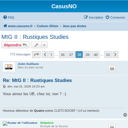
CasusNO
FAQ
Inscription
Connexion
www.casusno.fr
Culture rôliste
Jeux pas droles
MtG II : Rustiques Studies
Répondre
Page
38
sur
52
1
36
37
38
39
40
52
Précédent
Suiv
773 messages
…
…
Jiohn Guilliann
Dieu du plan social
Re: MtG II : Rustiques Studies
M
dim. mai 31, 2026 10:23 am
e
s
Vous aimez les UB, chez toi, non ? :-)
s
a
g
e
Heureux détenteur de
Quatre
points CLETCSOOEF ! (cf Le merlock)
Selpoivre
Envoyé de la Source