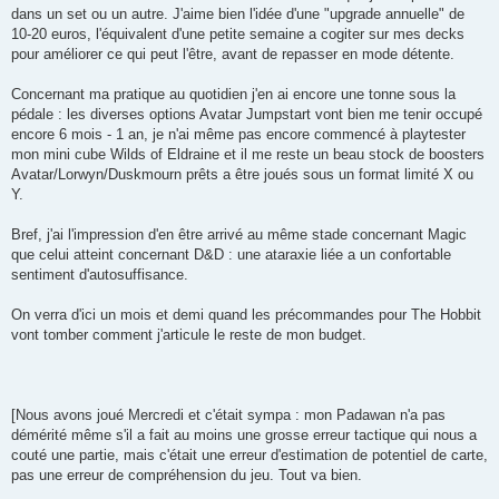
dans un set ou un autre. J'aime bien l'idée d'une "upgrade annuelle" de
10-20 euros, l'équivalent d'une petite semaine a cogiter sur mes decks
pour améliorer ce qui peut l'être, avant de repasser en mode détente.
Concernant ma pratique au quotidien j'en ai encore une tonne sous la
pédale : les diverses options Avatar Jumpstart vont bien me tenir occupé
encore 6 mois - 1 an, je n'ai même pas encore commencé à playtester
mon mini cube Wilds of Eldraine et il me reste un beau stock de boosters
Avatar/Lorwyn/Duskmourn prêts a être joués sous un format limité X ou
Y.
Bref, j'ai l'impression d'en être arrivé au même stade concernant Magic
que celui atteint concernant D&D : une ataraxie liée a un confortable
sentiment d'autosuffisance.
On verra d'ici un mois et demi quand les précommandes pour The Hobbit
vont tomber comment j'articule le reste de mon budget.
[Nous avons joué Mercredi et c'était sympa : mon Padawan n'a pas
démérité même s'il a fait au moins une grosse erreur tactique qui nous a
couté une partie, mais c'était une erreur d'estimation de potentiel de carte,
pas une erreur de compréhension du jeu. Tout va bien.