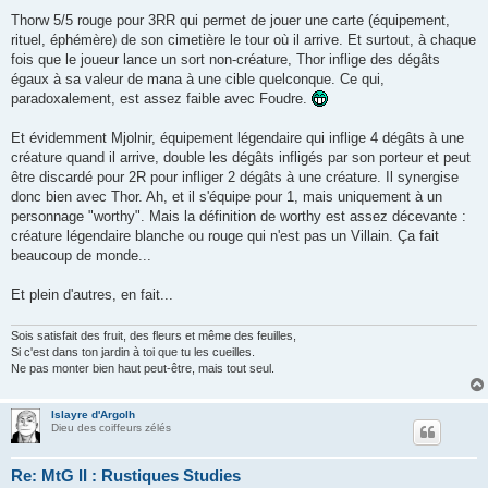
Thorw 5/5 rouge pour 3RR qui permet de jouer une carte (équipement,
rituel, éphémère) de son cimetière le tour où il arrive. Et surtout, à chaque
fois que le joueur lance un sort non-créature, Thor inflige des dégâts
égaux à sa valeur de mana à une cible quelconque. Ce qui,
paradoxalement, est assez faible avec Foudre.
Et évidemment Mjolnir, équipement légendaire qui inflige 4 dégâts à une
créature quand il arrive, double les dégâts infligés par son porteur et peut
être discardé pour 2R pour infliger 2 dégâts à une créature. Il synergise
donc bien avec Thor. Ah, et il s'équipe pour 1, mais uniquement à un
personnage "worthy". Mais la définition de worthy est assez décevante :
créature légendaire blanche ou rouge qui n'est pas un Villain. Ça fait
beaucoup de monde...
Et plein d'autres, en fait...
Sois satisfait des fruit, des fleurs et même des feuilles,
Si c'est dans ton jardin à toi que tu les cueilles.
Ne pas monter bien haut peut-être, mais tout seul.
Islayre d'Argolh
Dieu des coiffeurs zélés
Re: MtG II : Rustiques Studies