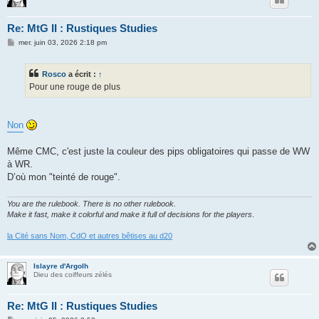
Re: MtG II : Rustiques Studies
M
mer. juin 03, 2026 2:18 pm
e
s
s
Rosco
a écrit :
↑
a
g
Pour une rouge de plus
e
Non
Même CMC, c'est juste la couleur des pips obligatoires qui passe de WW
à WR.
D’où mon "teinté de rouge".
You are the rulebook. There is no other rulebook.
Make it fast, make it colorful and make it full of decisions for the players
.
la Cité sans Nom, CdO et autres bêtises au d20
Islayre d'Argolh
Dieu des coiffeurs zélés
Re: MtG II : Rustiques Studies