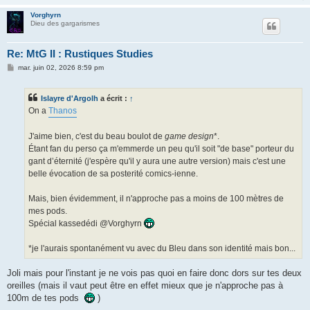
Vorghyrn
Dieu des gargarismes
Re: MtG II : Rustiques Studies
M
mar. juin 02, 2026 8:59 pm
e
s
s
Islayre d'Argolh
a écrit :
↑
a
g
On a
Thanos
e
J'aime bien, c'est du beau boulot de
game design
*.
Étant fan du perso ça m'emmerde un peu qu'il soit "de base" porteur du
gant d’éternité (j'espère qu'il y aura une autre version) mais c'est une
belle évocation de sa posterité comics-ienne.
Mais, bien évidemment, il n'approche pas a moins de 100 mètres de
mes pods.
Spécial kassedédi @Vorghyrn
*je l'aurais spontanément vu avec du Bleu dans son identité mais bon...
Joli mais pour l'instant je ne vois pas quoi en faire donc dors sur tes deux
oreilles (mais il vaut peut être en effet mieux que je n'approche pas à
100m de tes pods
)