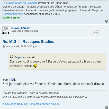
La cuisine rôliste du Selpoivre
(World of Lies, Dead Dice...)
Membre de la LLDT, la Ligue Lyonnaise des Détournements de Threads · Binouzeur
Casusien itinérant · Avatar du mauvais goût cinématographique · Joueur de Magic en
Commander multi
occasionnel et accroc à VTES
Modère en vert
Islayre d'Argolh
Dieu des coiffeurs zélés
Re: MtG II : Rustiques Studies
M
mar. juin 02, 2026 5:40 pm
e
s
s
Selpoivre
a écrit :
↑
a
g
Dans son coût tu veux dire ? Parce qu'avec sa capa, il a bien du bleu
e
dans son identité
Yep !
Bref je l'aurais plus vu Esper ou Grixis que Mardu dans son coût d'invoc'
You are the rulebook. There is no other rulebook.
Make it fast, make it colorful and make it full of decisions for the players
.
la Cité sans Nom, CdO et autres bêtises au d20