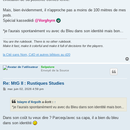
Mais, bien évidemment, il n'approche pas a moins de 100 mètres de mes
pods.
Spécial kassedédi
@Vorghyrn
*je l'aurais spontanément vu avec du Bleu dans son identité mais bon...
You are the rulebook. There is no other rulebook.
Make it fast, make it colorful and make it full of decisions for the players
.
la Cité sans Nom, CdO et autres bêtises au d20
Selpoivre
Envoyé de la Source
Re: MtG II : Rustiques Studies
M
mar. juin 02, 2026 4:59 pm
e
s
s
Islayre d'Argolh
a écrit :
↑
a
g
*je l'aurais spontanément vu avec du Bleu dans son identité mais bon...
e
Dans son coût tu veux dire ? Parcequ'avec sa capa, il a bien du bleu
dans son identité