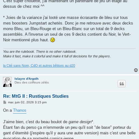
C'est super chouette, j'ai maintenant un partenaire de jeu un étage au
dessus de chez moi ^^
* Joies de la variance j'ai looté une masse écrasante de bleu sur tous
mes boosters Jumpstart achetés. Donc je me retrouve avec deux decks
mono Bleu, un Bleu-Rouge et un Bleu-Blanc sur un total de 9 decks
assemblés. A l'inverse un seul de ces 9 decks contient du Noir, le Vert-
Noir mentionné plus haut.
You are the rulebook. There is no other rulebook.
Make it fast, make it colorful and make it full of decisions for the players
.
la Cité sans Nom, CdO et autres bêtises au d20
Islayre d'Argolh
Dieu des coiffeurs zélés
Re: MtG II : Rustiques Studies
M
mar. juin 02, 2026 3:15 pm
e
s
On a
Thanos
s
a
g
J'aime bien, c'est du beau boulot de
game design
*.
e
Étant fan du perso ça m'emmerde un peu qu'il soit "de base" porteur du
gant d’éternité (j'espère qu'il y aura une autre version) mais c'est une belle
évocation de sa posterité comics-ienne.