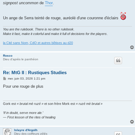
signpost uncommon
de
Thor
.
Un ange de Serra teinté de rouge, auréolé d'une couronne d'éclairs
You are the rulebook. There is no other rulebook.
Make it fast, make it colorful and make it full of decisions for the players
.
la Cité sans Nom, CdO et autres bêtises au d20
Rosco
Dieu d'après le panthéon
Re: MtG II : Rustiques Studies
M
mer. juin 03, 2026 1:21 pm
e
s
Pour une rouge de plus
s
a
g
e
Gork est
« brutal mè ruzé »
et son frère Mork est
« ruzé mè brutal »
‘If in doubt, serve more ale.’
— First lesson of the rites of healing
Islayre d'Argolh
Dieu des coiffeurs zélés