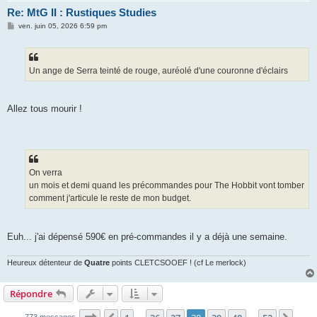
Re: MtG II : Rustiques Studies
M
ven. juin 05, 2026 6:59 pm
e
s
s
a
g
Un ange de Serra teinté de rouge, auréolé d'une couronne d'éclairs
e
Allez tous mourir !
On verra
un mois et demi quand les précommandes pour The Hobbit vont tomber
comment j'articule le reste de mon budget.
Euh... j'ai dépensé 590€ en pré-commandes il y a déjà une semaine.
Heureux détenteur de
Quatre
points CLETCSOOEF ! (cf Le merlock)
Répondre