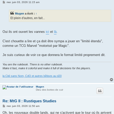
M
mer. juin 03, 2026 11:15 am
e
s
s
Mugen
a écrit :
↑
a
g
Et plein d'autres, en fait...
e
Oui ils ont ouvert les vannes
ici
et
là
.
C'est chouette a lire et ça doit être sympa a jouer en "limité étendu",
comme un TCG Marvel "motorisé par Magic".
Je suis curieux de voir ce que donnera le format limité proprement dit.
You are the rulebook. There is no other rulebook.
Make it fast, make it colorful and make it full of decisions for the players
.
la Cité sans Nom, CdO et autres bêtises au d20
Mugen
Dieu des bottes de cuir
Re: MtG II : Rustiques Studies
M
mer. juin 03, 2026 11:50 am
e
s
Oh, les nouveaux double lands, qui ne s'activent que le tour où ils arrivent