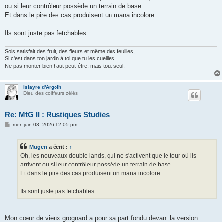
s
ou si leur contrôleur possède un terrain de base.
a
g
Et dans le pire des cas produisent un mana incolore...
e
Ils sont juste pas fetchables.
Sois satisfait des fruit, des fleurs et même des feuilles,
Si c'est dans ton jardin à toi que tu les cueilles.
Ne pas monter bien haut peut-être, mais tout seul.
Islayre d'Argolh
Dieu des coiffeurs zélés
Re: MtG II : Rustiques Studies
M
mer. juin 03, 2026 12:05 pm
e
s
s
Mugen
a écrit :
↑
a
g
Oh, les nouveaux double lands, qui ne s'activent que le tour où ils
e
arrivent ou si leur contrôleur possède un terrain de base.
Et dans le pire des cas produisent un mana incolore...
Ils sont juste pas fetchables.
Mon cœur de vieux grognard a pour sa part fondu devant la version