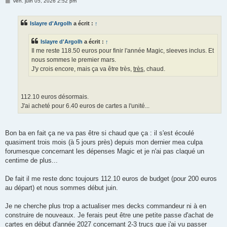
M
ven. juin 05, 2026 2:52 pm
e
s
s
Islayre d'Argolh
a écrit :
↑
a
g
e
Islayre d'Argolh
a écrit :
↑
Il me reste 118.50 euros pour finir l'année Magic, sleeves inclus. Et
nous sommes le premier mars.
J'y crois encore, mais ça va être très,
très
, chaud.
112.10 euros désormais.
J'ai acheté pour 6.40 euros de cartes a l'unité...
Bon ba en fait ça ne va pas être si chaud que ça : il s'est écoulé
quasiment trois mois (à 5 jours près) depuis mon dernier mea culpa
forumesque concernant les dépenses Magic et je n'ai pas claqué un
centime de plus...
De fait il me reste donc toujours 112.10 euros de budget (pour 200 euros
au départ) et nous sommes début juin.
Je ne cherche plus trop a actualiser mes decks commandeur ni à en
construire de nouveaux. Je ferais peut être une petite passe d'achat de
cartes en début d'année 2027 concernant 2-3 trucs que j'ai vu passer