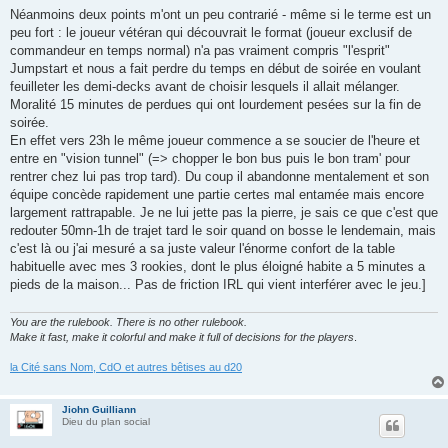
Néanmoins deux points m'ont un peu contrarié - même si le terme est un
peu fort : le joueur vétéran qui découvrait le format (joueur exclusif de
commandeur en temps normal) n'a pas vraiment compris "l'esprit"
Jumpstart et nous a fait perdre du temps en début de soirée en voulant
feuilleter les demi-decks avant de choisir lesquels il allait mélanger.
Moralité 15 minutes de perdues qui ont lourdement pesées sur la fin de
soirée.
En effet vers 23h le même joueur commence a se soucier de l'heure et
entre en "vision tunnel" (=> chopper le bon bus puis le bon tram' pour
rentrer chez lui pas trop tard). Du coup il abandonne mentalement et son
équipe concède rapidement une partie certes mal entamée mais encore
largement rattrapable. Je ne lui jette pas la pierre, je sais ce que c'est que
redouter 50mn-1h de trajet tard le soir quand on bosse le lendemain, mais
c'est là ou j'ai mesuré a sa juste valeur l'énorme confort de la table
habituelle avec mes 3 rookies, dont le plus éloigné habite a 5 minutes a
pieds de la maison... Pas de friction IRL qui vient interférer avec le jeu.]
You are the rulebook. There is no other rulebook.
Make it fast, make it colorful and make it full of decisions for the players
.
la Cité sans Nom, CdO et autres bêtises au d20
Jiohn Guilliann
Dieu du plan social