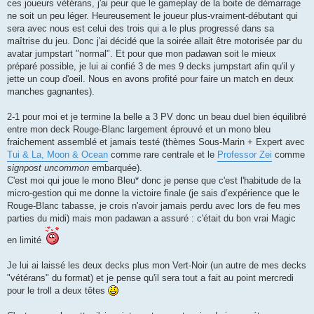
ces joueurs vétérans, j'ai peur que le gameplay de la boite de démarrage
ne soit un peu léger. Heureusement le joueur plus-vraiment-débutant qui
sera avec nous est celui des trois qui a le plus progressé dans sa
maîtrise du jeu. Donc j'ai décidé que la soirée allait être motorisée par du
avatar jumpstart "normal". Et pour que mon padawan soit le mieux
préparé possible, je lui ai confié 3 de mes 9 decks jumpstart afin qu'il y
jette un coup d'oeil. Nous en avons profité pour faire un match en deux
manches gagnantes).
2-1 pour moi et je termine la belle a 3 PV donc un beau duel bien équilibré
entre mon deck Rouge-Blanc largement éprouvé et un mono bleu
fraichement assemblé et jamais testé (thèmes Sous-Marin + Expert avec
Tui & La, Moon & Ocean
comme rare centrale et le
Professor Zei
comme
signpost uncommon
embarquée).
C'est moi qui joue le mono Bleu* donc je pense que c'est l'habitude de la
micro-gestion qui me donne la victoire finale (je sais d’expérience que le
Rouge-Blanc tabasse, je crois n'avoir jamais perdu avec lors de feu mes
parties du midi) mais mon padawan a assuré : c'était du bon vrai Magic
en limité
Je lui ai laissé les deux decks plus mon Vert-Noir (un autre de mes decks
"vétérans" du format) et je pense qu'il sera tout a fait au point mercredi
pour le troll a deux têtes