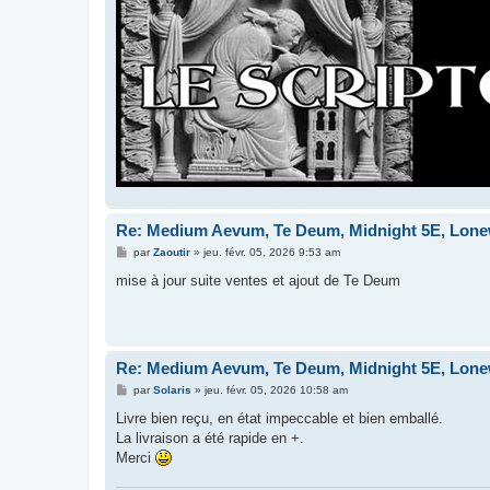
Re: Medium Aevum, Te Deum, Midnight 5E, Lonewo
M
par
Zaoutir
»
jeu. févr. 05, 2026 9:53 am
e
s
mise à jour suite ventes et ajout de Te Deum
s
a
g
e
Re: Medium Aevum, Te Deum, Midnight 5E, Lonewo
M
par
Solaris
»
jeu. févr. 05, 2026 10:58 am
e
s
Livre bien reçu, en état impeccable et bien emballé.
s
La livraison a été rapide en +.
a
g
Merci
e