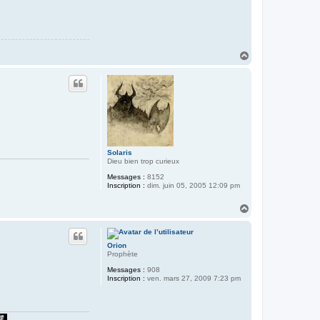
H
a
u
t
Solaris
Dieu bien trop curieux
Messages :
8152
Inscription :
dim. juin 05, 2005 12:09 pm
H
a
u
t
Orion
Prophète
Messages :
908
Inscription :
ven. mars 27, 2009 7:23 pm