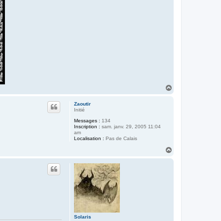
H
a
u
Zaoutir
t
Initié
Messages :
134
Inscription :
sam. janv. 29, 2005 11:04
am
Localisation :
Pas de Calais
H
a
u
t
Solaris