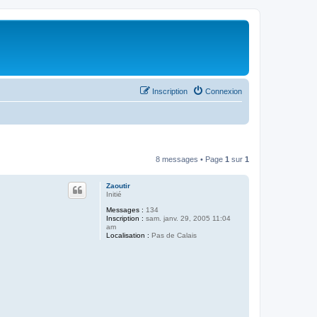
Inscription
Connexion
8 messages • Page
1
sur
1
Zaoutir
Initié
Messages :
134
Inscription :
sam. janv. 29, 2005 11:04
am
Localisation :
Pas de Calais