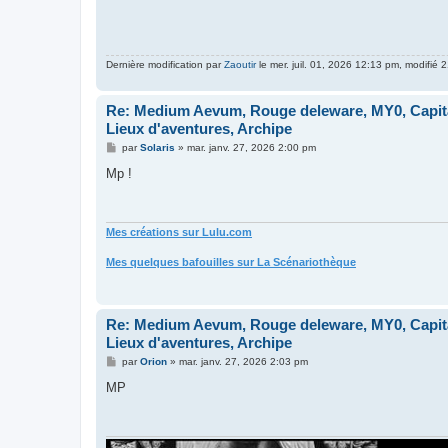
Dernière modification par
Zaoutir
le mer. juil. 01, 2026 12:13 pm, modifié 2
Re: Medium Aevum, Rouge deleware, MY0, Capita
Lieux d'aventures, Archipe
M
par
Solaris
»
mar. janv. 27, 2026 2:00 pm
e
s
Mp !
s
a
g
e
Mes créations sur Lulu.com
Mes quelques bafouilles sur La Scénariothèque
Re: Medium Aevum, Rouge deleware, MY0, Capita
Lieux d'aventures, Archipe
M
par
Orion
»
mar. janv. 27, 2026 2:03 pm
e
s
MP
s
a
g
e