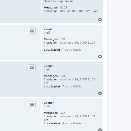
Dieu bien trop curieux
Messages :
8152
Inscription :
dim. juin 05, 2005 12:09 pm
H
a
u
Zaoutir
t
Initié
Messages :
134
Inscription :
sam. janv. 29, 2005 11:04
am
Localisation :
Pas de Calais
H
a
u
Zaoutir
t
Initié
Messages :
134
Inscription :
sam. janv. 29, 2005 11:04
am
Localisation :
Pas de Calais
H
a
u
Zaoutir
t
Initié
Messages :
134
Inscription :
sam. janv. 29, 2005 11:04
am
Localisation :
Pas de Calais
H