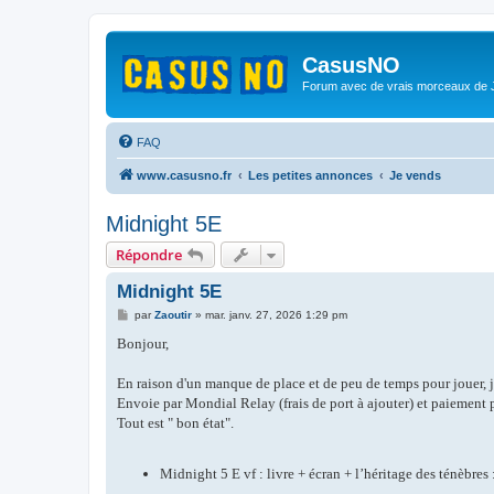
CasusNO
Forum avec de vrais morceaux de
FAQ
www.casusno.fr
Les petites annonces
Je vends
Midnight 5E
Répondre
Midnight 5E
M
par
Zaoutir
»
mar. janv. 27, 2026 1:29 pm
e
s
Bonjour,
s
a
g
En raison d'un manque de place et de peu de temps pour jouer, je 
e
Envoie par Mondial Relay (frais de port à ajouter) et paiement 
Tout est " bon état".
Midnight 5 E vf : livre + écran + l’héritage des ténèbres 