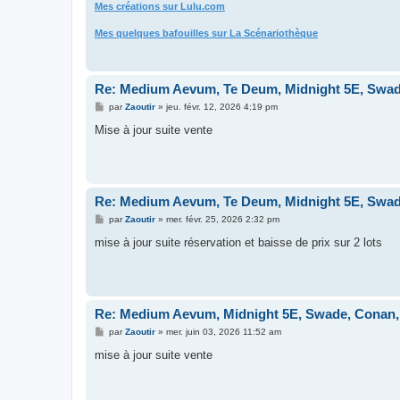
Mes créations sur Lulu.com
Mes quelques bafouilles sur La Scénariothèque
Re: Medium Aevum, Te Deum, Midnight 5E, Swade
M
par
Zaoutir
»
jeu. févr. 12, 2026 4:19 pm
e
s
Mise à jour suite vente
s
a
g
e
Re: Medium Aevum, Te Deum, Midnight 5E, Swade
M
par
Zaoutir
»
mer. févr. 25, 2026 2:32 pm
e
s
mise à jour suite réservation et baisse de prix sur 2 lots
s
a
g
e
Re: Medium Aevum, Midnight 5E, Swade, Conan,
M
par
Zaoutir
»
mer. juin 03, 2026 11:52 am
e
s
mise à jour suite vente
s
a
g
e