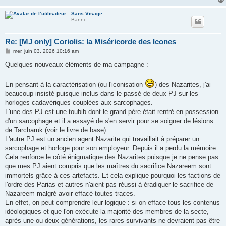
Sans Visage
Banni
Re: [MJ only] Coriolis: la Miséricorde des Icones
M
mer. juin 03, 2026 10:16 am
e
s
Quelques nouveaux éléments de ma campagne :
s
a
g
En pensant à la caractérisation (ou l'iconisation
) des Nazarites, j'ai
e
beaucoup insisté puisque inclus dans le passé de deux PJ sur les
horloges cadavériques couplées aux sarcophages.
L'une des PJ est une toubib dont le grand père était rentré en possession
d'un sarcophage et il a essayé de s'en servir pour se soigner de lésions
de Tarcharuk (voir le livre de base).
L'autre PJ est un ancien agent Nazarite qui travaillait à préparer un
sarcophage et horloge pour son employeur. Depuis il a perdu la mémoire.
Cela renforce le côté énigmatique des Nazarites puisque je ne pense pas
que mes PJ aient compris que les maîtres du sacrifice Nazareem sont
immortels grâce à ces artefacts. Et cela explique pourquoi les factions de
l'ordre des Parias et autres n'aient pas réussi à éradiquer le sacrifice de
Nazareem malgré avoir effacé toutes traces.
En effet, on peut comprendre leur logique : si on efface tous les contenus
idéologiques et que l'on exécute la majorité des membres de la secte,
après une ou deux générations, les rares survivants ne devraient pas être