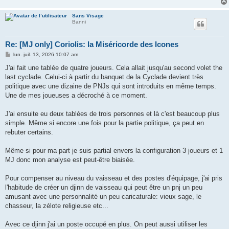
Sans Visage
Banni
Re: [MJ only] Coriolis: la Miséricorde des Icones
M
lun. juil. 13, 2026 10:07 am
e
s
J'ai fait une tablée de quatre joueurs. Cela allait jusqu'au second volet the
s
last cyclade. Celui-ci à partir du banquet de la Cyclade devient très
a
g
politique avec une dizaine de PNJs qui sont introduits en même temps.
e
Une de mes joueuses a décroché à ce moment.
J'ai ensuite eu deux tablées de trois personnes et là c'est beaucoup plus
simple. Même si encore une fois pour la partie politique, ça peut en
rebuter certains.
Même si pour ma part je suis partial envers la configuration 3 joueurs et 1
MJ donc mon analyse est peut-être biaisée.
Pour compenser au niveau du vaisseau et des postes d'équipage, j'ai pris
l'habitude de créer un djinn de vaisseau qui peut être un pnj un peu
amusant avec une personnalité un peu caricaturale: vieux sage, le
chasseur, la zélote religieuse etc...
Avec ce djinn j'ai un poste occupé en plus. On peut aussi utiliser les