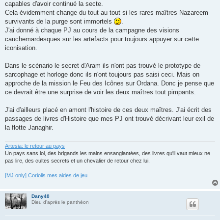
capables d'avoir continué la secte.
Cela évidemment change du tout au tout si les rares maîtres Nazareem
survivants de la purge sont immortels
.
J'ai donné à chaque PJ au cours de la campagne des visions
cauchemardesques sur les artefacts pour toujours appuyer sur cette
iconisation.
Dans le scénario le secret d'Aram ils n'ont pas trouvé le prototype de
sarcophage et horloge donc ils n'ont toujours pas saisi ceci. Mais on
approche de la mission le Feu des Icônes sur Ordana. Donc je pense que
ce devrait être une surprise de voir les deux maîtres tout pimpants.
J'ai d'ailleurs placé en amont l'histoire de ces deux maîtres. J'ai écrit des
passages de livres d'Histoire que mes PJ ont trouvé décrivant leur exil de
la flotte Janaghir.
Artesia: le retour au pays
Un pays sans loi, des brigands les mains ensanglantées, des livres qu'il vaut mieux ne
pas lire, des cultes secrets et un chevalier de retour chez lui.
[MJ only] Coriolis mes aides de jeu
Dany40
Dieu d'après le panthéon