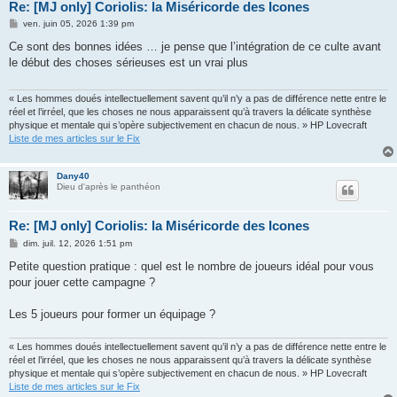
Re: [MJ only] Coriolis: la Miséricorde des Icones
M
ven. juin 05, 2026 1:39 pm
e
s
Ce sont des bonnes idées … je pense que l’intégration de ce culte avant
s
le début des choses sérieuses est un vrai plus
a
g
e
« Les hommes doués intellectuellement savent qu’il n’y a pas de différence nette entre le
réel et l’irréel, que les choses ne nous apparaissent qu’à travers la délicate synthèse
physique et mentale qui s’opère subjectivement en chacun de nous. » HP Lovecraft
Liste de mes articles sur le Fix
Dany40
Dieu d'après le panthéon
Re: [MJ only] Coriolis: la Miséricorde des Icones
M
dim. juil. 12, 2026 1:51 pm
e
s
Petite question pratique : quel est le nombre de joueurs idéal pour vous
s
pour jouer cette campagne ?
a
g
e
Les 5 joueurs pour former un équipage ?
« Les hommes doués intellectuellement savent qu’il n’y a pas de différence nette entre le
réel et l’irréel, que les choses ne nous apparaissent qu’à travers la délicate synthèse
physique et mentale qui s’opère subjectivement en chacun de nous. » HP Lovecraft
Liste de mes articles sur le Fix