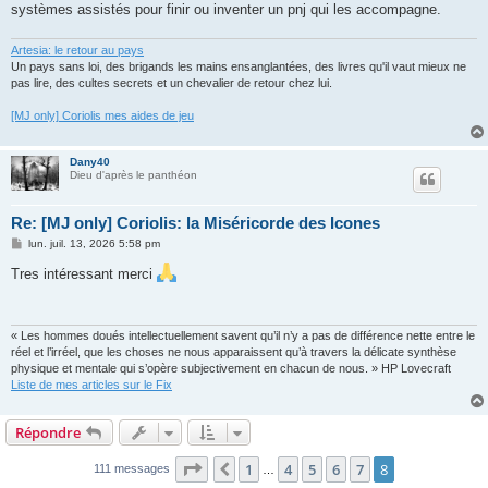
systèmes assistés pour finir ou inventer un pnj qui les accompagne.
Artesia: le retour au pays
Un pays sans loi, des brigands les mains ensanglantées, des livres qu'il vaut mieux ne
pas lire, des cultes secrets et un chevalier de retour chez lui.
[MJ only] Coriolis mes aides de jeu
Dany40
Dieu d'après le panthéon
Re: [MJ only] Coriolis: la Miséricorde des Icones
M
lun. juil. 13, 2026 5:58 pm
e
s
Tres intéressant merci
s
a
g
e
« Les hommes doués intellectuellement savent qu’il n’y a pas de différence nette entre le
réel et l’irréel, que les choses ne nous apparaissent qu’à travers la délicate synthèse
physique et mentale qui s’opère subjectivement en chacun de nous. » HP Lovecraft
Liste de mes articles sur le Fix
Répondre
Page
8
sur
8
1
4
5
6
7
8
Précédent
111 messages
…