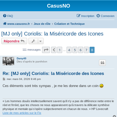
CasusNO
FAQ
Inscription
Connexion
www.casusno.fr
Jeux de rôle
Création et Technique
[MJ only] Coriolis: la Miséricorde des Icones
Répondre
Page
8
sur
8
1
4
5
6
7
8
Précédent
111 messages
…
Dany40
Dieu d'après le panthéon
Re: [MJ only] Coriolis: la Miséricorde des Icones
M
mer. mars 04, 2026 9:46 pm
e
s
Ces éléments sont très sympas , je me les donne dans un coin
s
a
g
e
« Les hommes doués intellectuellement savent qu’il n’y a pas de différence nette entre le
réel et l’irréel, que les choses ne nous apparaissent qu’à travers la délicate synthèse
physique et mentale qui s’opère subjectivement en chacun de nous. » HP Lovecraft
Liste de mes articles sur le Fix