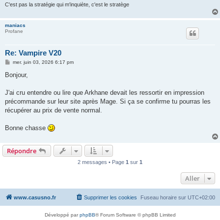
C'est pas la stratégie qui m'inquiète, c'est le stratège
maniacs
Profane
Re: Vampire V20
M
mer. juin 03, 2026 6:17 pm
e
s
Bonjour,
s
a
g
J'ai cru entendre ou lire que Arkhane devait les ressortir en impression
e
précommande sur leur site après Mage. Si ça se confirme tu pourras les
récupérer au prix de vente normal.
Bonne chasse
Répondre
2 messages • Page
1
sur
1
Aller
www.casusno.fr
Supprimer les cookies
Fuseau horaire sur
UTC+02:00
Développé par
phpBB
® Forum Software © phpBB Limited