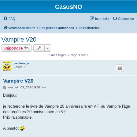
CasusNO
FAQ
Inscription
Connexion
www.casusno.fr
Les petites annonces
Je recherche
Vampire V20
Répondre
2 messages • Page
1
sur
1
paolesage
Zelateur
Vampire V20
M
mer. juin 03, 2026 9:07 am
e
s
Bonjour,
s
a
g
je recherche le livre de Vampire 20 anniversaire en VF, ou Vampire l'âge
e
des ténèbres 20 anniversaire en VF.
Prix raisonnable.
A bientôt