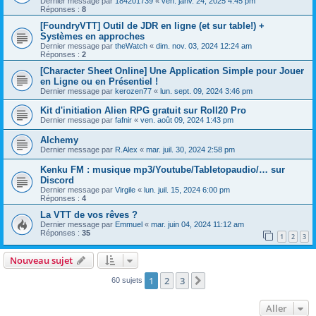
Dernier message par
184201739
«
ven. janv. 24, 2025 4:45 pm
Réponses :
8
[FoundryVTT] Outil de JDR en ligne (et sur table!) +
Systèmes en approches
Dernier message par
theWatch
«
dim. nov. 03, 2024 12:24 am
Réponses :
2
[Character Sheet Online] Une Application Simple pour Jouer
en Ligne ou en Présentiel !
Dernier message par
kerozen77
«
lun. sept. 09, 2024 3:46 pm
Kit d'initiation Alien RPG gratuit sur Roll20 Pro
Dernier message par
fafnir
«
ven. août 09, 2024 1:43 pm
Alchemy
Dernier message par
R.Alex
«
mar. juil. 30, 2024 2:58 pm
Kenku FM : musique mp3/Youtube/Tabletopaudio/… sur
Discord
Dernier message par
Virgile
«
lun. juil. 15, 2024 6:00 pm
Réponses :
4
La VTT de vos rêves ?
Dernier message par
Emmuel
«
mar. juin 04, 2024 11:12 am
Réponses :
35
1
2
3
Nouveau sujet
1
2
3
Suivant
60 sujets
Aller