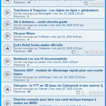
Réponses :
46
1
2
3
4
Tranchons & Traquons - Les règles en ligne + générateurs
Dernier message par
Morningkill
«
mer. avr. 15, 2026 1:25 pm
Réponses :
8
Jdr à distance....noob cherche guide
Dernier message par
arnvald
«
mer. mars 25, 2026 10:07 am
Réponses :
12
Vtt pour Wurm
Dernier message par
Fr33man
«
mer. juin 04, 2025 9:09 am
Réponses :
4
[Let's Role] Sortie stable officielle
Dernier message par
Thabanne
«
lun. juin 02, 2025 9:22 pm
Réponses :
190
1
10
11
12
13
…
Notebook Lm une IA documentaliste
Dernier message par
atman
«
lun. mai 26, 2025 1:04 pm
Réponses :
6
Vermine 2047 - module de démarrage rapide pour une courte
impro
Dernier message par
Joli Rouge
«
mer. avr. 02, 2025 12:23 am
Réponses :
2
Talespire : le VTT en 3D [avec du Cyberpunk et des navires !].
Dernier message par
Tolkraft
«
mar. mars 25, 2025 2:23 pm
Réponses :
96
1
4
5
6
7
…
Cherche conseils pour faire une carte tactique basique à
mettre sur MIRO