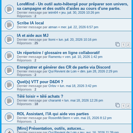
LoreMind - Un outil auto-hébergé pour préparer son univers,
sa campagne et des outils d'aides au cours d'une partie.
Dernier message par
ietm64
«
jeu. juil. 30, 2026 10:26 pm
Réponses :
2
Scribe IA local
Dernier message par
atman
«
mer. juil. 22, 2026 6:57 pm
IA et aide aux MJ
Dernier message par
Itomi
«
lun. juil. 20, 2026 10:16 pm
Réponses :
25
1
2
Un répertoire / glossaire en ligne collaboratif
Dernier message par
Ramentu
«
ven. juil. 10, 2026 1:42 pm
Réponses :
2
Enregistrer et générer des CR de partie via Discord
Dernier message par
Qui Revient de Loin
«
dim. juin 28, 2026 2:29 pm
Réponses :
2
Quel(s) VTT pour D&D4 ?
Dernier message par
Orlov
«
lun. mai 18, 2026 3:42 pm
Réponses :
2
Télé loisir = télé achats ?
Dernier message par
charamit
«
lun. mai 18, 2026 12:26 pm
Réponses :
18
1
2
ROL Assistant, l'IA qui aide vos parties
Dernier message par
RosenMcStern
«
ven. mai 15, 2026 8:12 pm
Réponses :
1
[Miro] Présentation, outils, astuces...
Dernier message par
Qui Revient de Loin
«
jeu. avr. 16, 2026 11:39 pm