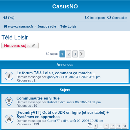
CasusNO
FAQ
Inscription
Connexion
www.casusno.fr
Jeux de rôle
Télé Loisir
Télé Loisir
Nouveau sujet
1
2
3
Suivant
60 sujets
Annonces
Le forum Télé Loisir, comment ça marche...
Dernier message par
gabryel3
«
lun. janv. 30, 2023 3:39 pm
Réponses :
2
Sujets
Communautés en virtuel
Dernier message par
Kabbal
«
dim. mars 06, 2022 11:11 pm
Réponses :
10
[FoundryVTT] Outil de JDR en ligne (et sur table!) +
Systèmes en approches
Dernier message par
Carter77
«
dim. août 02, 2026 10:25 am
Réponses :
499
1
31
32
33
34
…