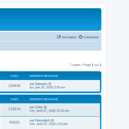
Inscription
Connexion
7 sujets • Page
1
sur
1
VUES
DERNIER MESSAGE
par
Deimoss
109939
jeu. juin 26, 2025 3:09 am
VUES
DERNIER MESSAGE
par
Orlov
133579
ven. août 07, 2026 10:32 pm
par
Florentbzh
63020
ven. août 07, 2026 2:23 pm