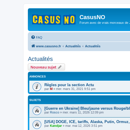
CasusNO
Forum avec de vrais morceaux de
FAQ
www.casusno.fr
Actualités
Actualités
Actualités
Nouveau sujet
ANNONCES
Règles pour la section Actu
par
M
»
mer. mars 31, 2021 9:51 pm
SUJETS
[Guerre en Ukraine] Bleu/jaune versus Rouge/b
par
Rosco
»
mer. mars 11, 2026 12:09 pm
[USA] DOGE, ICE, tariffs, Alaska, Putin, Ormuz,
par
Kandjar
»
mar. mai 12, 2026 3:51 pm