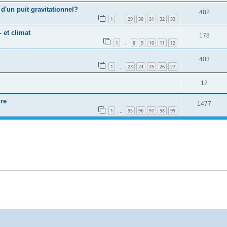
 d'un puit gravitationnel?
482
1
29
30
31
32
33
…
 et climat
178
1
8
9
10
11
12
…
403
1
23
24
25
26
27
…
12
ire
1477
1
95
96
97
98
99
…