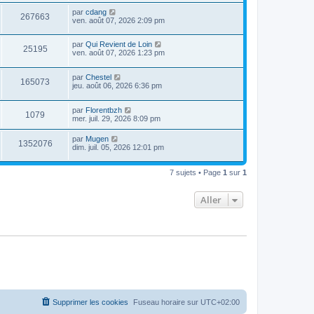
par
cdang
267663
ven. août 07, 2026 2:09 pm
par
Qui Revient de Loin
25195
ven. août 07, 2026 1:23 pm
par
Chestel
165073
jeu. août 06, 2026 6:36 pm
par
Florentbzh
1079
mer. juil. 29, 2026 8:09 pm
par
Mugen
1352076
dim. juil. 05, 2026 12:01 pm
7 sujets • Page
1
sur
1
Aller
Supprimer les cookies
Fuseau horaire sur
UTC+02:00