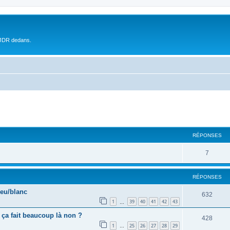
 JDR dedans.
RÉPONSES
7
RÉPONSES
leu/blanc
632
1
39
40
41
42
43
…
 ça fait beaucoup là non ?
428
1
25
26
27
28
29
…