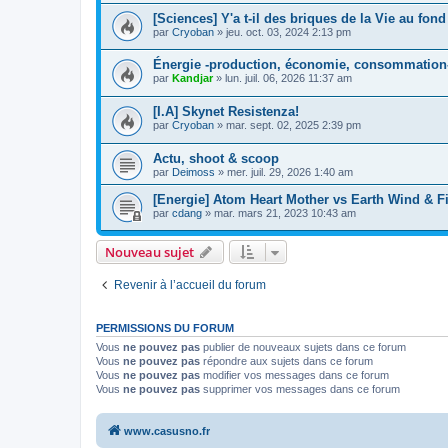
[Sciences] Y'a t-il des briques de la Vie au fond
par
Cryoban
»
jeu. oct. 03, 2024 2:13 pm
Énergie -production, économie, consommation-
par
Kandjar
»
lun. juil. 06, 2026 11:37 am
[I.A] Skynet Resistenza!
par
Cryoban
»
mar. sept. 02, 2025 2:39 pm
Actu, shoot & scoop
par
Deimoss
»
mer. juil. 29, 2026 1:40 am
[Energie] Atom Heart Mother vs Earth Wind & F
par
cdang
»
mar. mars 21, 2023 10:43 am
Nouveau sujet
Revenir à l’accueil du forum
PERMISSIONS DU FORUM
Vous
ne pouvez pas
publier de nouveaux sujets dans ce forum
Vous
ne pouvez pas
répondre aux sujets dans ce forum
Vous
ne pouvez pas
modifier vos messages dans ce forum
Vous
ne pouvez pas
supprimer vos messages dans ce forum
www.casusno.fr