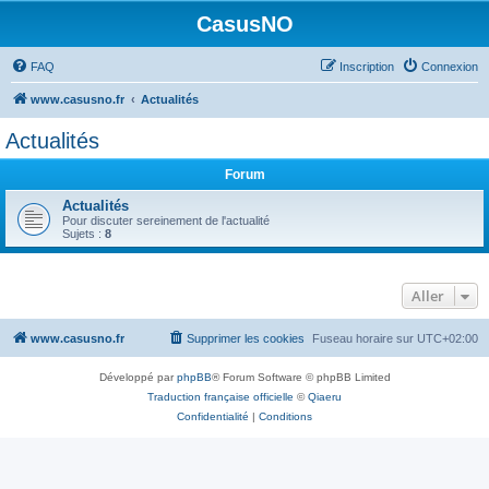
CasusNO
FAQ
Inscription
Connexion
www.casusno.fr
Actualités
Actualités
Forum
Actualités
Pour discuter sereinement de l'actualité
Sujets :
8
Aller
www.casusno.fr
Supprimer les cookies
Fuseau horaire sur
UTC+02:00
Développé par
phpBB
® Forum Software © phpBB Limited
Traduction française officielle
©
Qiaeru
Confidentialité
|
Conditions