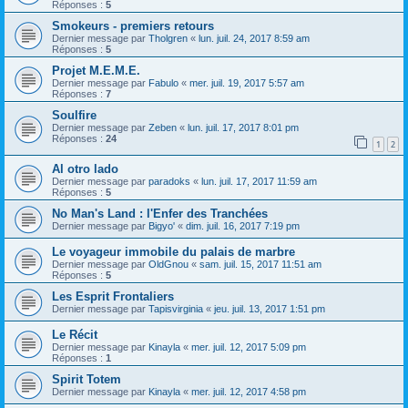
Réponses :
5
Smokeurs - premiers retours
Dernier message par
Tholgren
«
lun. juil. 24, 2017 8:59 am
Réponses :
5
Projet M.E.M.E.
Dernier message par
Fabulo
«
mer. juil. 19, 2017 5:57 am
Réponses :
7
Soulfire
Dernier message par
Zeben
«
lun. juil. 17, 2017 8:01 pm
Réponses :
24
1
2
Al otro lado
Dernier message par
paradoks
«
lun. juil. 17, 2017 11:59 am
Réponses :
5
No Man's Land : l'Enfer des Tranchées
Dernier message par
Bigyo'
«
dim. juil. 16, 2017 7:19 pm
Le voyageur immobile du palais de marbre
Dernier message par
OldGnou
«
sam. juil. 15, 2017 11:51 am
Réponses :
5
Les Esprit Frontaliers
Dernier message par
Tapisvirginia
«
jeu. juil. 13, 2017 1:51 pm
Le Récit
Dernier message par
Kinayla
«
mer. juil. 12, 2017 5:09 pm
Réponses :
1
Spirit Totem
Dernier message par
Kinayla
«
mer. juil. 12, 2017 4:58 pm