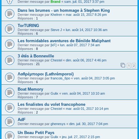
Dernier message par
Brand
«
sam. juil. 01, 2017 3:37 pm
Dans les brumes - un hommage à Stephen King
Dernier message par
Khelren
«
mar. août 15, 2017 8:26 pm
Réponses :
1
TorTURING
Dernier message par
Steve J
«
lun. août 14, 2017 10:36 am
Réponses :
6
Les formidables aventures de Bénilde Maliphant
Dernier message par
[kF]
«
lun. août 07, 2017 7:34 am
Réponses :
8
3 étés à Bonneville
Dernier message par
Chestel
«
dim. août 06, 2017 4:46 pm
Réponses :
21
1
2
Λαθρέμποροι (Lathrémporoi)
Dernier message par
francois_6po
«
ven. août 04, 2017 3:05 pm
Réponses :
6
Boat Memory
Dernier message par
Gulix
«
ven. août 04, 2017 10:10 am
Réponses :
7
Les finalistes du volet francophone
Dernier message par
Chestel
«
mar. août 01, 2017 10:14 pm
Réponses :
2
AdF
Dernier message par
ghenesys
«
dim. juil. 30, 2017 7:04 pm
Un Beau Petit Pays
Dernier message par
Gulix
«
jeu. juil. 27, 2017 2:15 pm