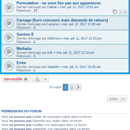
Permutation - ne vous fiez pas aux apparences
Dernier message par
Fabulo
«
mer. juil. 12, 2017 10:51 am
Réponses :
23
1
2
Carnage (hors concours mais demande de retours)
Dernier message par
Lazarus
«
mer. juil. 12, 2017 12:06 am
Réponses :
4
Section E
Dernier message par
OldGnou
«
mar. juil. 11, 2017 12:23 pm
Réponses :
2
Meikaña
Dernier message par
Erik
«
mar. juil. 11, 2017 12:15 pm
Réponses :
1
Entre
Dernier message par
Saladdin
«
mar. juil. 11, 2017 10:28 am
Réponses :
1
Verrouillé
1
2
Suivant
39 sujets
Aller
PERMISSIONS DU FORUM
Vous
ne pouvez pas
publier de nouveaux sujets dans ce forum
Vous
ne pouvez pas
répondre aux sujets dans ce forum
Vous
ne pouvez pas
modifier vos messages dans ce forum
Vous
ne pouvez pas
supprimer vos messages dans ce forum