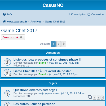
CasusNO
FAQ
Inscription
Connexion
www.casusno.fr
Archives
Game Chef 2017
Game Chef 2017
Verrouillé
1
2
Suivant
39 sujets
Annonces
Liste des jeux proposés et consignes phase II
Dernier message par
Brand
«
mar. juil. 11, 2017 6:29 pm
Réponses :
1
Game Chef 2017 : à lire avant de poster
Dernier message par
Brand
«
jeu. juin 29, 2017 1:12 pm
Sujets
Questions diverses aux orgas
Dernier message par
meje.yayant
«
mer. juil. 12, 2017 7:14 am
Réponses :
34
1
2
3
Les autres lieux de perdition