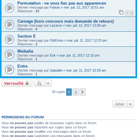
Permutation - ne vous fiez pas aux apparences
Dernier message par
Fabulo
«
mer. juil. 12, 2017 10:51 am
Réponses :
23
1
2
Carnage (hors concours mais demande de retours)
Dernier message par
Lazarus
«
mer. juil. 12, 2017 12:06 am
Réponses :
4
Section E
Dernier message par
OldGnou
«
mar. juil. 11, 2017 12:23 pm
Réponses :
2
Meikaña
Dernier message par
Erik
«
mar. juil. 11, 2017 12:15 pm
Réponses :
1
Entre
Dernier message par
Saladdin
«
mar. juil. 11, 2017 10:28 am
Réponses :
1
Verrouillé
1
2
Suivant
39 sujets
Aller
PERMISSIONS DU FORUM
Vous
ne pouvez pas
publier de nouveaux sujets dans ce forum
Vous
ne pouvez pas
répondre aux sujets dans ce forum
Vous
ne pouvez pas
modifier vos messages dans ce forum
Vous
ne pouvez pas
supprimer vos messages dans ce forum