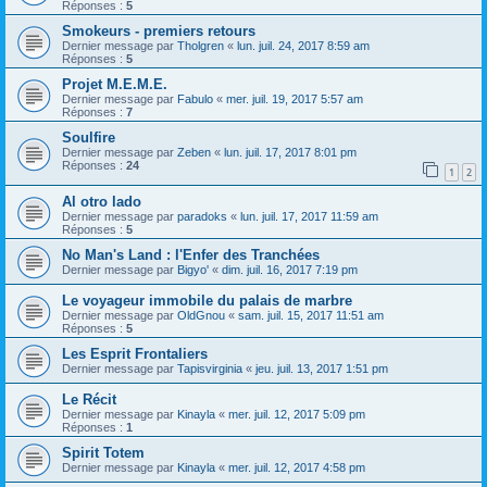
Réponses :
5
Smokeurs - premiers retours
Dernier message par
Tholgren
«
lun. juil. 24, 2017 8:59 am
Réponses :
5
Projet M.E.M.E.
Dernier message par
Fabulo
«
mer. juil. 19, 2017 5:57 am
Réponses :
7
Soulfire
Dernier message par
Zeben
«
lun. juil. 17, 2017 8:01 pm
Réponses :
24
1
2
Al otro lado
Dernier message par
paradoks
«
lun. juil. 17, 2017 11:59 am
Réponses :
5
No Man's Land : l'Enfer des Tranchées
Dernier message par
Bigyo'
«
dim. juil. 16, 2017 7:19 pm
Le voyageur immobile du palais de marbre
Dernier message par
OldGnou
«
sam. juil. 15, 2017 11:51 am
Réponses :
5
Les Esprit Frontaliers
Dernier message par
Tapisvirginia
«
jeu. juil. 13, 2017 1:51 pm
Le Récit
Dernier message par
Kinayla
«
mer. juil. 12, 2017 5:09 pm
Réponses :
1
Spirit Totem
Dernier message par
Kinayla
«
mer. juil. 12, 2017 4:58 pm