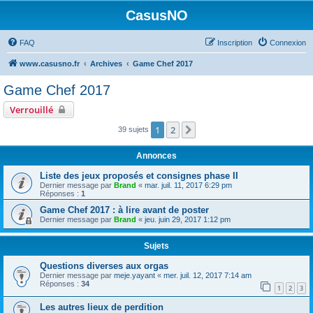
CasusNO
FAQ
Inscription
Connexion
www.casusno.fr
Archives
Game Chef 2017
Game Chef 2017
Verrouillé
1
2
Suivant
39 sujets
Annonces
Liste des jeux proposés et consignes phase II
Dernier message par
Brand
«
mar. juil. 11, 2017 6:29 pm
Réponses :
1
Game Chef 2017 : à lire avant de poster
Dernier message par
Brand
«
jeu. juin 29, 2017 1:12 pm
Sujets
Questions diverses aux orgas
Dernier message par
meje.yayant
«
mer. juil. 12, 2017 7:14 am
Réponses :
34
1
2
3
Les autres lieux de perdition