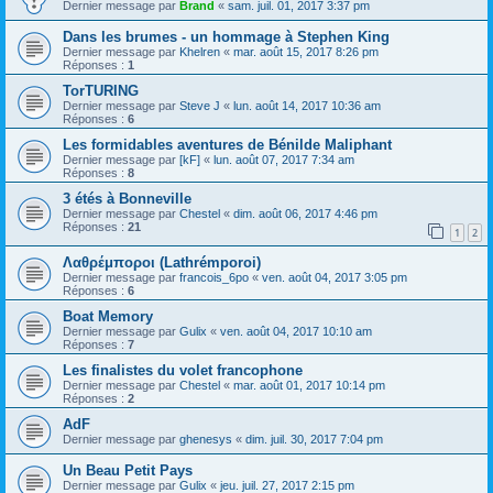
Dernier message par
Brand
«
sam. juil. 01, 2017 3:37 pm
Dans les brumes - un hommage à Stephen King
Dernier message par
Khelren
«
mar. août 15, 2017 8:26 pm
Réponses :
1
TorTURING
Dernier message par
Steve J
«
lun. août 14, 2017 10:36 am
Réponses :
6
Les formidables aventures de Bénilde Maliphant
Dernier message par
[kF]
«
lun. août 07, 2017 7:34 am
Réponses :
8
3 étés à Bonneville
Dernier message par
Chestel
«
dim. août 06, 2017 4:46 pm
Réponses :
21
1
2
Λαθρέμποροι (Lathrémporoi)
Dernier message par
francois_6po
«
ven. août 04, 2017 3:05 pm
Réponses :
6
Boat Memory
Dernier message par
Gulix
«
ven. août 04, 2017 10:10 am
Réponses :
7
Les finalistes du volet francophone
Dernier message par
Chestel
«
mar. août 01, 2017 10:14 pm
Réponses :
2
AdF
Dernier message par
ghenesys
«
dim. juil. 30, 2017 7:04 pm
Un Beau Petit Pays
Dernier message par
Gulix
«
jeu. juil. 27, 2017 2:15 pm