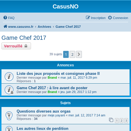
CasusNO
FAQ
Inscription
Connexion
www.casusno.fr
Archives
Game Chef 2017
Game Chef 2017
Verrouillé
1
2
Suivant
39 sujets
Annonces
Liste des jeux proposés et consignes phase II
Dernier message par
Brand
«
mar. juil. 11, 2017 6:29 pm
Réponses :
1
Game Chef 2017 : à lire avant de poster
Dernier message par
Brand
«
jeu. juin 29, 2017 1:12 pm
Sujets
Questions diverses aux orgas
Dernier message par
meje.yayant
«
mer. juil. 12, 2017 7:14 am
Réponses :
34
1
2
3
Les autres lieux de perdition