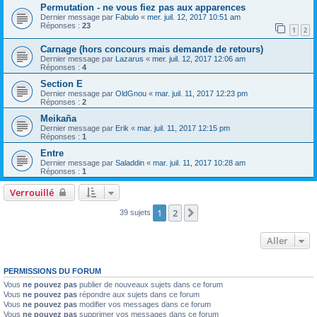
Permutation - ne vous fiez pas aux apparences
Dernier message par
Fabulo
«
mer. juil. 12, 2017 10:51 am
Réponses :
23
1
2
Carnage (hors concours mais demande de retours)
Dernier message par
Lazarus
«
mer. juil. 12, 2017 12:06 am
Réponses :
4
Section E
Dernier message par
OldGnou
«
mar. juil. 11, 2017 12:23 pm
Réponses :
2
Meikaña
Dernier message par
Erik
«
mar. juil. 11, 2017 12:15 pm
Réponses :
1
Entre
Dernier message par
Saladdin
«
mar. juil. 11, 2017 10:28 am
Réponses :
1
Verrouillé
1
2
Suivant
39 sujets
Aller
PERMISSIONS DU FORUM
Vous
ne pouvez pas
publier de nouveaux sujets dans ce forum
Vous
ne pouvez pas
répondre aux sujets dans ce forum
Vous
ne pouvez pas
modifier vos messages dans ce forum
Vous
ne pouvez pas
supprimer vos messages dans ce forum