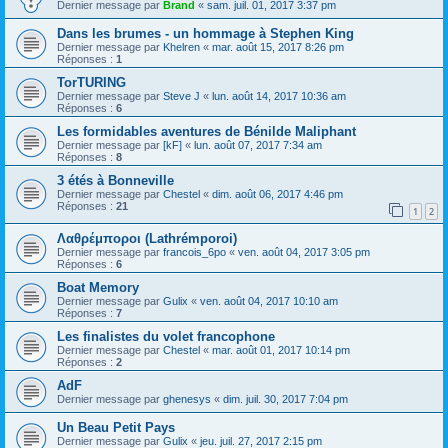
Dernier message par
Brand
«
sam. juil. 01, 2017 3:37 pm
Dans les brumes - un hommage à Stephen King
Dernier message par
Khelren
«
mar. août 15, 2017 8:26 pm
Réponses :
1
TorTURING
Dernier message par
Steve J
«
lun. août 14, 2017 10:36 am
Réponses :
6
Les formidables aventures de Bénilde Maliphant
Dernier message par
[kF]
«
lun. août 07, 2017 7:34 am
Réponses :
8
3 étés à Bonneville
Dernier message par
Chestel
«
dim. août 06, 2017 4:46 pm
Réponses :
21
1
2
Λαθρέμποροι (Lathrémporoi)
Dernier message par
francois_6po
«
ven. août 04, 2017 3:05 pm
Réponses :
6
Boat Memory
Dernier message par
Gulix
«
ven. août 04, 2017 10:10 am
Réponses :
7
Les finalistes du volet francophone
Dernier message par
Chestel
«
mar. août 01, 2017 10:14 pm
Réponses :
2
AdF
Dernier message par
ghenesys
«
dim. juil. 30, 2017 7:04 pm
Un Beau Petit Pays
Dernier message par
Gulix
«
jeu. juil. 27, 2017 2:15 pm