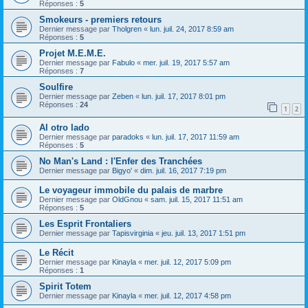
Réponses :
5
Smokeurs - premiers retours
Dernier message par
Tholgren
«
lun. juil. 24, 2017 8:59 am
Réponses :
5
Projet M.E.M.E.
Dernier message par
Fabulo
«
mer. juil. 19, 2017 5:57 am
Réponses :
7
Soulfire
Dernier message par
Zeben
«
lun. juil. 17, 2017 8:01 pm
Réponses :
24
1
2
Al otro lado
Dernier message par
paradoks
«
lun. juil. 17, 2017 11:59 am
Réponses :
5
No Man's Land : l'Enfer des Tranchées
Dernier message par
Bigyo'
«
dim. juil. 16, 2017 7:19 pm
Le voyageur immobile du palais de marbre
Dernier message par
OldGnou
«
sam. juil. 15, 2017 11:51 am
Réponses :
5
Les Esprit Frontaliers
Dernier message par
Tapisvirginia
«
jeu. juil. 13, 2017 1:51 pm
Le Récit
Dernier message par
Kinayla
«
mer. juil. 12, 2017 5:09 pm
Réponses :
1
Spirit Totem
Dernier message par
Kinayla
«
mer. juil. 12, 2017 4:58 pm