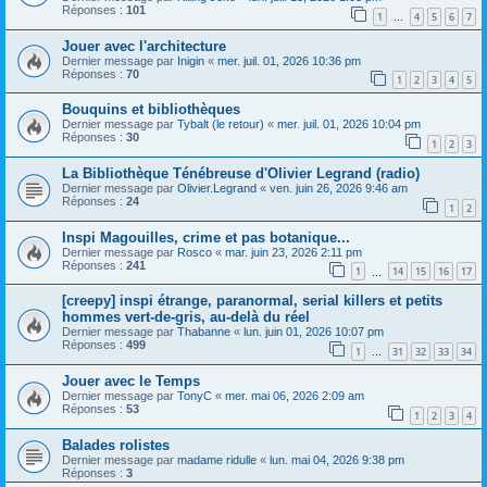
Réponses :
101
1
4
5
6
7
…
Jouer avec l'architecture
Dernier message par
Inigin
«
mer. juil. 01, 2026 10:36 pm
Réponses :
70
1
2
3
4
5
Bouquins et bibliothèques
Dernier message par
Tybalt (le retour)
«
mer. juil. 01, 2026 10:04 pm
Réponses :
30
1
2
3
La Bibliothèque Ténébreuse d'Olivier Legrand (radio)
Dernier message par
Olivier.Legrand
«
ven. juin 26, 2026 9:46 am
Réponses :
24
1
2
Inspi Magouilles, crime et pas botanique...
Dernier message par
Rosco
«
mar. juin 23, 2026 2:11 pm
Réponses :
241
1
14
15
16
17
…
[creepy] inspi étrange, paranormal, serial killers et petits
hommes vert-de-gris, au-delà du réel
Dernier message par
Thabanne
«
lun. juin 01, 2026 10:07 pm
Réponses :
499
1
31
32
33
34
…
Jouer avec le Temps
Dernier message par
TonyC
«
mer. mai 06, 2026 2:09 am
Réponses :
53
1
2
3
4
Balades rolistes
Dernier message par
madame ridulle
«
lun. mai 04, 2026 9:38 pm
Réponses :
3