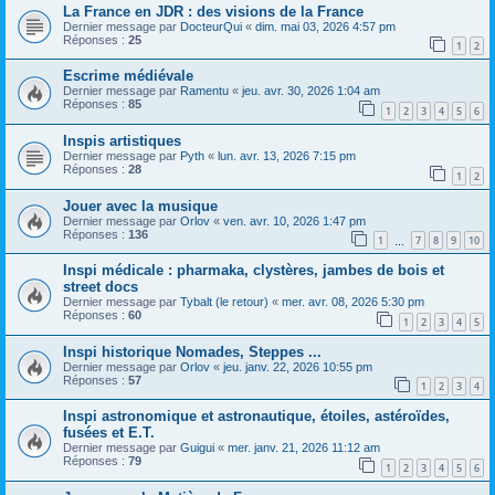
La France en JDR : des visions de la France
Dernier message par
DocteurQui
«
dim. mai 03, 2026 4:57 pm
Réponses :
25
1
2
Escrime médiévale
Dernier message par
Ramentu
«
jeu. avr. 30, 2026 1:04 am
Réponses :
85
1
2
3
4
5
6
Inspis artistiques
Dernier message par
Pyth
«
lun. avr. 13, 2026 7:15 pm
Réponses :
28
1
2
Jouer avec la musique
Dernier message par
Orlov
«
ven. avr. 10, 2026 1:47 pm
Réponses :
136
1
7
8
9
10
…
Inspi médicale : pharmaka, clystères, jambes de bois et
street docs
Dernier message par
Tybalt (le retour)
«
mer. avr. 08, 2026 5:30 pm
Réponses :
60
1
2
3
4
5
Inspi historique Nomades, Steppes ...
Dernier message par
Orlov
«
jeu. janv. 22, 2026 10:55 pm
Réponses :
57
1
2
3
4
Inspi astronomique et astronautique, étoiles, astéroïdes,
fusées et E.T.
Dernier message par
Guigui
«
mer. janv. 21, 2026 11:12 am
Réponses :
79
1
2
3
4
5
6