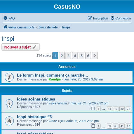
CasusNO
FAQ
Inscription
Connexion
www.casusno.fr
Jeux de rôle
Inspi
Inspi
Nouveau sujet
1
2
3
4
5
6
Suivant
134 sujets
Annonces
Le forum Inspi, comment ça marche…
Dernier message par
Kandjar
«
jeu. févr. 23, 2017 9:07 am
Sujets
idées scénaristiques
Dernier message par
FakirTanezu
«
mar. juil. 21, 2026 7:22 pm
Réponses :
307
1
18
19
20
21
…
Inspi historique #3
Dernier message par
Orlov
«
jeu. août 06, 2026 2:56 pm
Réponses :
616
1
39
40
41
42
…