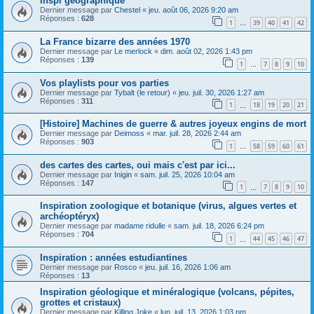
Inspi géographique
Dernier message par
Chestel
«
jeu. août 06, 2026 9:20 am
Réponses :
628
1
39
40
41
42
…
La France bizarre des années 1970
Dernier message par
Le merlock
«
dim. août 02, 2026 1:43 pm
Réponses :
139
1
7
8
9
10
…
Vos playlists pour vos parties
Dernier message par
Tybalt (le retour)
«
jeu. juil. 30, 2026 1:27 am
Réponses :
311
1
18
19
20
21
…
[Histoire] Machines de guerre & autres joyeux engins de mort
Dernier message par
Deimoss
«
mar. juil. 28, 2026 2:44 am
Réponses :
903
1
58
59
60
61
…
des cartes des cartes, oui mais c'est par ici...
Dernier message par
Inigin
«
sam. juil. 25, 2026 10:04 am
Réponses :
147
1
7
8
9
10
…
Inspiration zoologique et botanique (virus, algues vertes et
archéoptéryx)
Dernier message par
madame ridulle
«
sam. juil. 18, 2026 6:24 pm
Réponses :
704
1
44
45
46
47
…
Inspiration : années estudiantines
Dernier message par
Rosco
«
jeu. juil. 16, 2026 1:06 am
Réponses :
13
Inspiration géologique et minéralogique (volcans, pépites,
grottes et cristaux)
Dernier message par
Killing Joke
«
lun. juil. 13, 2026 1:03 pm