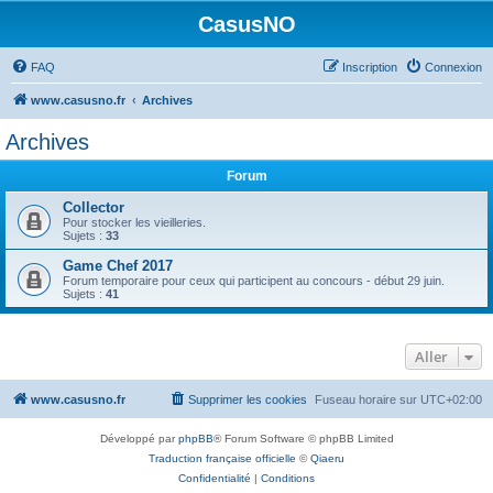
CasusNO
FAQ
Inscription
Connexion
www.casusno.fr
Archives
Archives
Forum
Collector
Pour stocker les vieilleries.
Sujets :
33
Game Chef 2017
Forum temporaire pour ceux qui participent au concours - début 29 juin.
Sujets :
41
Aller
www.casusno.fr
Supprimer les cookies
Fuseau horaire sur
UTC+02:00
Développé par
phpBB
® Forum Software © phpBB Limited
Traduction française officielle
©
Qiaeru
Confidentialité
|
Conditions