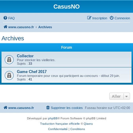
CasusNO
FAQ
Inscription
Connexion
www.casusno.fr
Archives
Archives
Forum
Collector
Pour stocker les vieilleries.
Sujets :
33
Game Chef 2017
Forum temporaire pour ceux qui participent au concours - début 29 juin.
Sujets :
41
Aller
www.casusno.fr
Supprimer les cookies
Fuseau horaire sur
UTC+02:00
Développé par
phpBB
® Forum Software © phpBB Limited
Traduction française officielle
©
Qiaeru
Confidentialité
|
Conditions