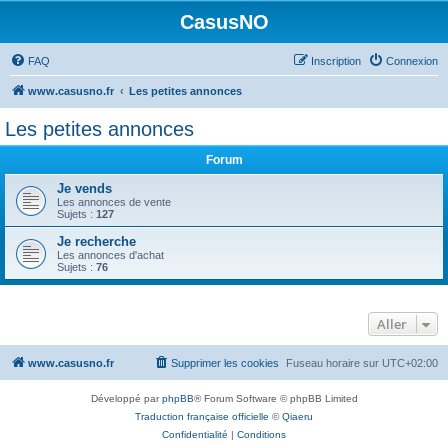
CasusNO
FAQ
Inscription
Connexion
www.casusno.fr
Les petites annonces
Les petites annonces
Forum
Je vends
Les annonces de vente
Sujets :
127
Je recherche
Les annonces d'achat
Sujets :
76
Aller
www.casusno.fr
Supprimer les cookies
Fuseau horaire sur
UTC+02:00
Développé par
phpBB
® Forum Software © phpBB Limited
Traduction française officielle
©
Qiaeru
Confidentialité
|
Conditions