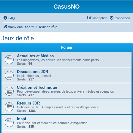
CasusNO
FAQ
Inscription
Connexion
www.casusno.fr
Jeux de rôle
Jeux de rôle
Forum
Actualités et Médias
Les magazines, les sorties, les financements participatifs ...
Sujets :
66
Discussions JDR
Inspis, théories, conseils ...
Sujets :
217
Création et Technique
Pour développer idées, projets de jeux, univers, règles et scénarios
Sujets :
437
Retours JDR
Critiques de Jeu, Comptes rendus et retour d'expérience
Sujets :
1386
Inspi
Pour discuter et stocker les sources d'inspiration
Sujets :
135