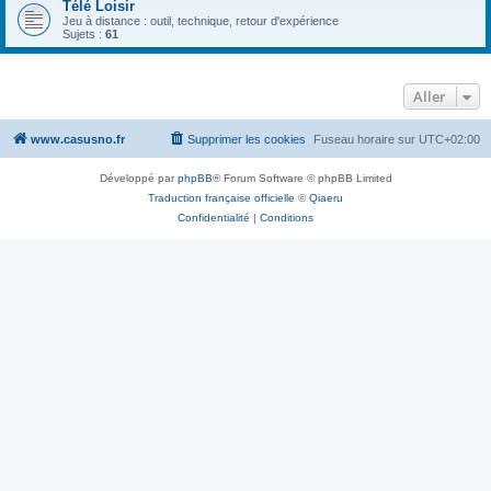
Télé Loisir
Jeu à distance : outil, technique, retour d'expérience
Sujets :
61
Aller
www.casusno.fr
Supprimer les cookies
Fuseau horaire sur
UTC+02:00
Développé par
phpBB
® Forum Software © phpBB Limited
Traduction française officielle
©
Qiaeru
Confidentialité
|
Conditions