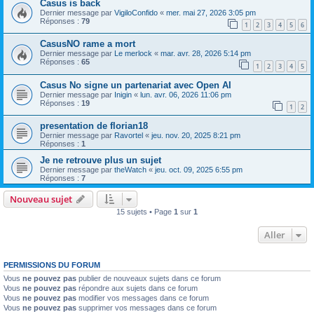
Casus is back
Dernier message par
VigiloConfido
«
mer. mai 27, 2026 3:05 pm
Réponses :
79
1
2
3
4
5
6
CasusNO rame a mort
Dernier message par
Le merlock
«
mar. avr. 28, 2026 5:14 pm
Réponses :
65
1
2
3
4
5
Casus No signe un partenariat avec Open AI
Dernier message par
Inigin
«
lun. avr. 06, 2026 11:06 pm
Réponses :
19
1
2
presentation de florian18
Dernier message par
Ravortel
«
jeu. nov. 20, 2025 8:21 pm
Réponses :
1
Je ne retrouve plus un sujet
Dernier message par
theWatch
«
jeu. oct. 09, 2025 6:55 pm
Réponses :
7
Nouveau sujet
15 sujets • Page
1
sur
1
Aller
PERMISSIONS DU FORUM
Vous
ne pouvez pas
publier de nouveaux sujets dans ce forum
Vous
ne pouvez pas
répondre aux sujets dans ce forum
Vous
ne pouvez pas
modifier vos messages dans ce forum
Vous
ne pouvez pas
supprimer vos messages dans ce forum