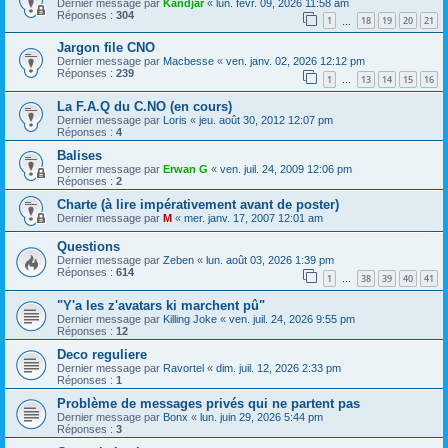
Dernier message par
Kandjar
«
lun. févr. 09, 2026 11:58 am
Réponses :
304
1
18
19
20
21
…
Jargon file CNO
Dernier message par
Macbesse
«
ven. janv. 02, 2026 12:12 pm
Réponses :
239
1
13
14
15
16
…
La F.A.Q du C.NO (en cours)
Dernier message par
Loris
«
jeu. août 30, 2012 12:07 pm
Réponses :
4
Balises
Dernier message par
Erwan G
«
ven. juil. 24, 2009 12:06 pm
Réponses :
2
Charte (à lire impérativement avant de poster)
Dernier message par
M
«
mer. janv. 17, 2007 12:01 am
Questions
Dernier message par
Zeben
«
lun. août 03, 2026 1:39 pm
Réponses :
614
1
38
39
40
41
…
"Y'a les z'avatars ki marchent pû"
Dernier message par
Killing Joke
«
ven. juil. 24, 2026 9:55 pm
Réponses :
12
Deco reguliere
Dernier message par
Ravortel
«
dim. juil. 12, 2026 2:33 pm
Réponses :
1
Problème de messages privés qui ne partent pas
Dernier message par
Bonx
«
lun. juin 29, 2026 5:44 pm
Réponses :
3