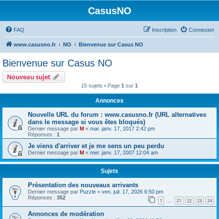
CasusNO
FAQ
Inscription
Connexion
www.casusno.fr
NO
Bienvenue sur Casus NO
Bienvenue sur Casus NO
Nouveau sujet
15 sujets • Page
1
sur
1
Annonces
Nouvelle URL du forum : www.casusno.fr (URL alternatives
dans le message si vous êtes bloqués)
Dernier message par
M
«
mar. janv. 17, 2017 2:42 pm
Réponses :
1
Je viens d'arriver et je me sens un peu perdu
Dernier message par
M
«
mer. janv. 17, 2007 12:04 am
Sujets
Présentation des nouveaux arrivants
Dernier message par
Puzzle
«
ven. juil. 17, 2026 6:50 pm
Réponses :
352
1
21
22
23
24
…
Annonces de modération