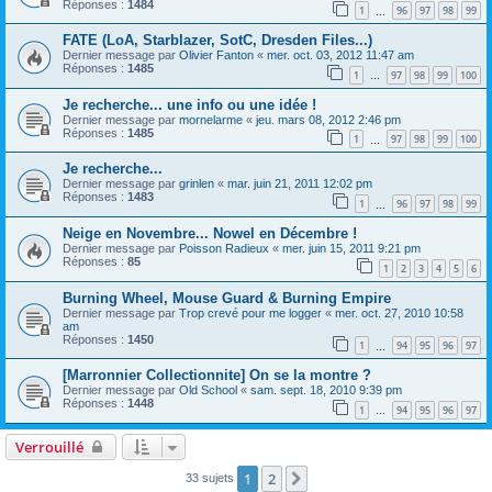
Réponses :
1484
1
96
97
98
99
…
FATE (LoA, Starblazer, SotC, Dresden Files...)
Dernier message par
Olivier Fanton
«
mer. oct. 03, 2012 11:47 am
Réponses :
1485
1
97
98
99
100
…
Je recherche... une info ou une idée !
Dernier message par
mornelarme
«
jeu. mars 08, 2012 2:46 pm
Réponses :
1485
1
97
98
99
100
…
Je recherche...
Dernier message par
grinlen
«
mar. juin 21, 2011 12:02 pm
Réponses :
1483
1
96
97
98
99
…
Neige en Novembre... Nowel en Décembre !
Dernier message par
Poisson Radieux
«
mer. juin 15, 2011 9:21 pm
Réponses :
85
1
2
3
4
5
6
Burning Wheel, Mouse Guard & Burning Empire
Dernier message par
Trop crevé pour me logger
«
mer. oct. 27, 2010 10:58
am
Réponses :
1450
1
94
95
96
97
…
[Marronnier Collectionnite] On se la montre ?
Dernier message par
Old School
«
sam. sept. 18, 2010 9:39 pm
Réponses :
1448
1
94
95
96
97
…
Verrouillé
1
2
Suivant
33 sujets