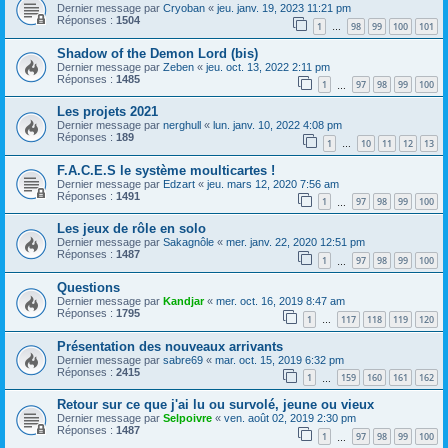
Dernier message par
Cryoban
«
jeu. janv. 19, 2023 11:21 pm
Réponses :
1504
1
98
99
100
101
…
Shadow of the Demon Lord (bis)
Dernier message par
Zeben
«
jeu. oct. 13, 2022 2:11 pm
Réponses :
1485
1
97
98
99
100
…
Les projets 2021
Dernier message par
nerghull
«
lun. janv. 10, 2022 4:08 pm
Réponses :
189
1
10
11
12
13
…
F.A.C.E.S le système moulticartes !
Dernier message par
Edzart
«
jeu. mars 12, 2020 7:56 am
Réponses :
1491
1
97
98
99
100
…
Les jeux de rôle en solo
Dernier message par
Sakagnôle
«
mer. janv. 22, 2020 12:51 pm
Réponses :
1487
1
97
98
99
100
…
Questions
Dernier message par
Kandjar
«
mer. oct. 16, 2019 8:47 am
Réponses :
1795
1
117
118
119
120
…
Présentation des nouveaux arrivants
Dernier message par
sabre69
«
mar. oct. 15, 2019 6:32 pm
Réponses :
2415
1
159
160
161
162
…
Retour sur ce que j'ai lu ou survolé, jeune ou vieux
Dernier message par
Selpoivre
«
ven. août 02, 2019 2:30 pm
Réponses :
1487
1
97
98
99
100
…