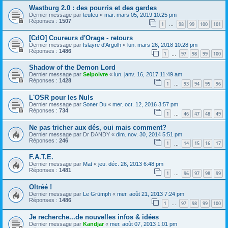
Wastburg 2.0 : des pourris et des gardes
Dernier message par
teufeu
«
mar. mars 05, 2019 10:25 pm
Réponses :
1507
1
98
99
100
101
…
[CdO] Coureurs d'Orage - retours
Dernier message par
Islayre d'Argolh
«
lun. mars 26, 2018 10:28 pm
Réponses :
1486
1
97
98
99
100
…
Shadow of the Demon Lord
Dernier message par
Selpoivre
«
lun. janv. 16, 2017 11:49 am
Réponses :
1428
1
93
94
95
96
…
L'OSR pour les Nuls
Dernier message par
Soner Du
«
mer. oct. 12, 2016 3:57 pm
Réponses :
734
1
46
47
48
49
…
Ne pas tricher aux dés, oui mais comment?
Dernier message par
Dr DANDY
«
dim. nov. 30, 2014 5:51 pm
Réponses :
246
1
14
15
16
17
…
F.A.T.E.
Dernier message par
Mat
«
jeu. déc. 26, 2013 6:48 pm
Réponses :
1481
1
96
97
98
99
…
Oltréé !
Dernier message par
Le Grümph
«
mer. août 21, 2013 7:24 pm
Réponses :
1486
1
97
98
99
100
…
Je recherche...de nouvelles infos & idées
Dernier message par
Kandjar
«
mer. août 07, 2013 1:01 pm