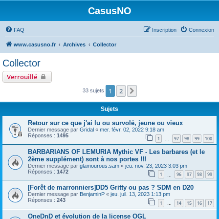
CasusNO
FAQ
Inscription
Connexion
www.casusno.fr
Archives
Collector
Collector
Verrouillé
1
2
Suivant
33 sujets
Sujets
Retour sur ce que j'ai lu ou survolé, jeune ou vieux
Dernier message par
Gridal
«
mer. févr. 02, 2022 9:18 am
Réponses :
1495
1
97
98
99
100
…
BARBARIANS OF LEMURIA Mythic VF - Les barbares (et le
2ème supplément) sont à nos portes !!!
Dernier message par
glamourous.sam
«
jeu. nov. 23, 2023 3:03 pm
Réponses :
1472
1
96
97
98
99
…
[Forêt de marronniers]DD5 Gritty ou pas ? SDM en D20
Dernier message par
BenjaminP
«
jeu. juil. 13, 2023 1:13 pm
Réponses :
243
1
14
15
16
17
…
OneDnD et évolution de la license OGL