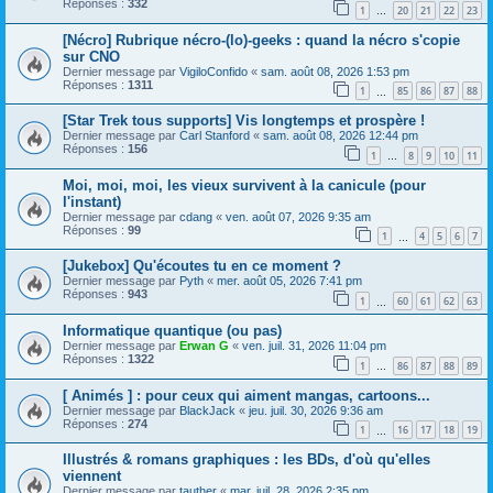
Réponses :
332
1
20
21
22
23
…
[Nécro] Rubrique nécro-(lo)-geeks : quand la nécro s'copie
sur CNO
Dernier message par
VigiloConfido
«
sam. août 08, 2026 1:53 pm
Réponses :
1311
1
85
86
87
88
…
[Star Trek tous supports] Vis longtemps et prospère !
Dernier message par
Carl Stanford
«
sam. août 08, 2026 12:44 pm
Réponses :
156
1
8
9
10
11
…
Moi, moi, moi, les vieux survivent à la canicule (pour
l'instant)
Dernier message par
cdang
«
ven. août 07, 2026 9:35 am
Réponses :
99
1
4
5
6
7
…
[Jukebox] Qu'écoutes tu en ce moment ?
Dernier message par
Pyth
«
mer. août 05, 2026 7:41 pm
Réponses :
943
1
60
61
62
63
…
Informatique quantique (ou pas)
Dernier message par
Erwan G
«
ven. juil. 31, 2026 11:04 pm
Réponses :
1322
1
86
87
88
89
…
[ Animés ] : pour ceux qui aiment mangas, cartoons...
Dernier message par
BlackJack
«
jeu. juil. 30, 2026 9:36 am
Réponses :
274
1
16
17
18
19
…
Illustrés & romans graphiques : les BDs, d'où qu'elles
viennent
Dernier message par
tauther
«
mar. juil. 28, 2026 2:35 pm