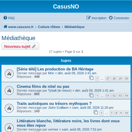
CasusNO
FAQ
Inscription
Connexion
www.casusno.fr
Culture rôliste
Médiathèque
Médiathèque
Nouveau sujet
17 sujets • Page
1
sur
1
Sujets
[Série télé] Les production de BA Héritage
Dernier message par
Mric
«
dim. août 09, 2026 2:41 am
Réponses :
448
1
27
28
29
30
…
Cinema films de nöel ou pas
Dernier message par
Tybalt (le retour)
«
dim. août 09, 2026 1:41 am
Réponses :
805
1
51
52
53
54
…
Traits autistiques ou trésors mythiques ?
Dernier message par
Jiohn Guilliann
«
sam. août 08, 2026 11:26 pm
Réponses :
143
1
7
8
9
10
…
Littérature blanche, littérature noire, les livres dont vous
vous êtes repus
Dernier message par
vermer
«
sam. août 08, 2026 7:52 pm