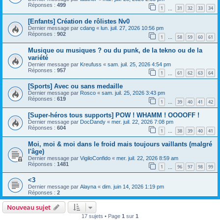
Réponses :
499
1
31
32
33
34
…
[Enfants] Création de rôlistes Nv0
Dernier message par
cdang
«
lun. juil. 27, 2026 10:56 pm
Réponses :
902
1
58
59
60
61
…
Musique ou musiques ? ou du punk, de la tekno ou de la
variété
Dernier message par
Kreufuss
«
sam. juil. 25, 2026 4:54 pm
Réponses :
957
1
61
62
63
64
…
[Sports] Avec ou sans medaille
Dernier message par
Rosco
«
sam. juil. 25, 2026 3:43 pm
Réponses :
619
1
39
40
41
42
…
[Super-héros tous supports] POW ! WHAMM ! OOOOFF !
Dernier message par
DocDandy
«
mer. juil. 22, 2026 7:08 pm
Réponses :
604
1
38
39
40
41
…
Moi, moi & moi dans le froid mais toujours vaillants (malgré
l'âge)
Dernier message par
VigiloConfido
«
mer. juil. 22, 2026 8:59 am
Réponses :
1481
1
96
97
98
99
…
<3
Dernier message par
Alayna
«
dim. juin 14, 2026 1:19 pm
Réponses :
2
Nouveau sujet
17 sujets • Page
1
sur
1