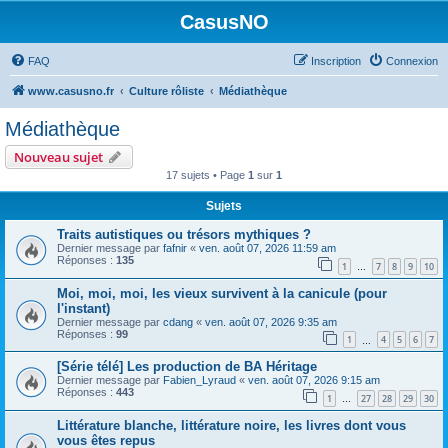
CasusNO
FAQ
Inscription
Connexion
www.casusno.fr
Culture rôliste
Médiathèque
Médiathèque
Nouveau sujet
17 sujets • Page
1
sur
1
Sujets
Traits autistiques ou trésors mythiques ?
Dernier message par
fafnir
«
ven. août 07, 2026 11:59 am
Réponses :
135
1
7
8
9
10
…
Moi, moi, moi, les vieux survivent à la canicule (pour
l'instant)
Dernier message par
cdang
«
ven. août 07, 2026 9:35 am
Réponses :
99
1
4
5
6
7
…
[Série télé] Les production de BA Héritage
Dernier message par
Fabien_Lyraud
«
ven. août 07, 2026 9:15 am
Réponses :
443
1
27
28
29
30
…
Littérature blanche, littérature noire, les livres dont vous
vous êtes repus