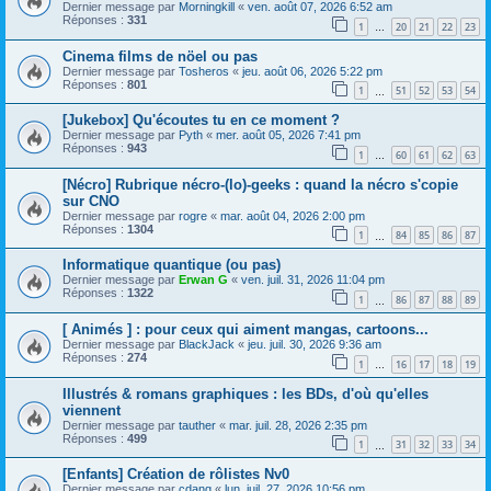
Dernier message par
Morningkill
«
ven. août 07, 2026 6:52 am
Réponses :
331
1
20
21
22
23
…
Cinema films de nöel ou pas
Dernier message par
Tosheros
«
jeu. août 06, 2026 5:22 pm
Réponses :
801
1
51
52
53
54
…
[Jukebox] Qu'écoutes tu en ce moment ?
Dernier message par
Pyth
«
mer. août 05, 2026 7:41 pm
Réponses :
943
1
60
61
62
63
…
[Nécro] Rubrique nécro-(lo)-geeks : quand la nécro s'copie
sur CNO
Dernier message par
rogre
«
mar. août 04, 2026 2:00 pm
Réponses :
1304
1
84
85
86
87
…
Informatique quantique (ou pas)
Dernier message par
Erwan G
«
ven. juil. 31, 2026 11:04 pm
Réponses :
1322
1
86
87
88
89
…
[ Animés ] : pour ceux qui aiment mangas, cartoons...
Dernier message par
BlackJack
«
jeu. juil. 30, 2026 9:36 am
Réponses :
274
1
16
17
18
19
…
Illustrés & romans graphiques : les BDs, d'où qu'elles
viennent
Dernier message par
tauther
«
mar. juil. 28, 2026 2:35 pm
Réponses :
499
1
31
32
33
34
…
[Enfants] Création de rôlistes Nv0
Dernier message par
cdang
«
lun. juil. 27, 2026 10:56 pm