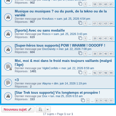
Réponses :
902
1
58
59
60
61
…
Musique ou musiques ? ou du punk, de la tekno ou de la
variété
Dernier message par
Kreufuss
«
sam. juil. 25, 2026 4:54 pm
Réponses :
957
1
61
62
63
64
…
[Sports] Avec ou sans medaille
Dernier message par
Rosco
«
sam. juil. 25, 2026 3:43 pm
Réponses :
619
1
39
40
41
42
…
[Super-héros tous supports] POW ! WHAMM ! OOOOFF !
Dernier message par
DocDandy
«
mer. juil. 22, 2026 7:08 pm
Réponses :
604
1
38
39
40
41
…
Moi, moi & moi dans le froid mais toujours vaillants (malgré
l'âge)
Dernier message par
VigiloConfido
«
mer. juil. 22, 2026 8:59 am
Réponses :
1481
1
96
97
98
99
…
<3
Dernier message par
Alayna
«
dim. juin 14, 2026 1:19 pm
Réponses :
2
[Star Trek tous supports] Vis longtemps et prospère !
Dernier message par
Dox
«
lun. mai 25, 2026 6:53 am
Réponses :
153
1
8
9
10
11
…
Nouveau sujet
17 sujets • Page
1
sur
1