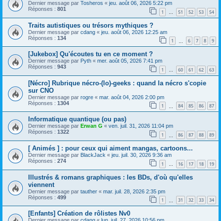
Dernier message par
Tosheros
«
jeu. août 06, 2026 5:22 pm
Réponses :
801
1
51
52
53
54
…
Traits autistiques ou trésors mythiques ?
Dernier message par
cdang
«
jeu. août 06, 2026 12:25 am
Réponses :
134
1
6
7
8
9
…
[Jukebox] Qu'écoutes tu en ce moment ?
Dernier message par
Pyth
«
mer. août 05, 2026 7:41 pm
Réponses :
943
1
60
61
62
63
…
[Nécro] Rubrique nécro-(lo)-geeks : quand la nécro s'copie
sur CNO
Dernier message par
rogre
«
mar. août 04, 2026 2:00 pm
Réponses :
1304
1
84
85
86
87
…
Informatique quantique (ou pas)
Dernier message par
Erwan G
«
ven. juil. 31, 2026 11:04 pm
Réponses :
1322
1
86
87
88
89
…
[ Animés ] : pour ceux qui aiment mangas, cartoons...
Dernier message par
BlackJack
«
jeu. juil. 30, 2026 9:36 am
Réponses :
274
1
16
17
18
19
…
Illustrés & romans graphiques : les BDs, d'où qu'elles
viennent
Dernier message par
tauther
«
mar. juil. 28, 2026 2:35 pm
Réponses :
499
1
31
32
33
34
…
[Enfants] Création de rôlistes Nv0
Dernier message par
cdang
«
lun. juil. 27, 2026 10:56 pm