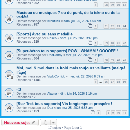
Réponses :
902
1
58
59
60
61
…
Musique ou musiques ? ou du punk, de la tekno ou de la
variété
Dernier message par
Kreufuss
«
sam. juil. 25, 2026 4:54 pm
Réponses :
957
1
61
62
63
64
…
[Sports] Avec ou sans medaille
Dernier message par
Rosco
«
sam. juil. 25, 2026 3:43 pm
Réponses :
619
1
39
40
41
42
…
[Super-héros tous supports] POW ! WHAMM ! OOOOFF !
Dernier message par
DocDandy
«
mer. juil. 22, 2026 7:08 pm
Réponses :
604
1
38
39
40
41
…
Moi, moi & moi dans le froid mais toujours vaillants (malgré
l'âge)
Dernier message par
VigiloConfido
«
mer. juil. 22, 2026 8:59 am
Réponses :
1481
1
96
97
98
99
…
<3
Dernier message par
Alayna
«
dim. juin 14, 2026 1:19 pm
Réponses :
2
[Star Trek tous supports] Vis longtemps et prospère !
Dernier message par
Dox
«
lun. mai 25, 2026 6:53 am
Réponses :
153
1
8
9
10
11
…
Nouveau sujet
17 sujets • Page
1
sur
1