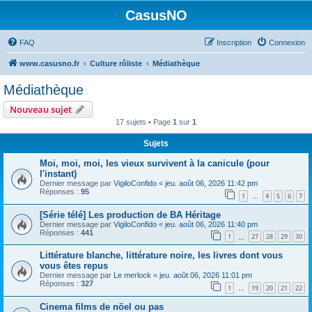
CasusNO
FAQ
Inscription
Connexion
www.casusno.fr
Culture rôliste
Médiathèque
Médiathèque
Nouveau sujet
17 sujets • Page
1
sur
1
Sujets
Moi, moi, moi, les vieux survivent à la canicule (pour
l'instant)
Dernier message par
VigiloConfido
«
jeu. août 06, 2026 11:42 pm
Réponses :
95
1
4
5
6
7
…
[Série télé] Les production de BA Héritage
Dernier message par
VigiloConfido
«
jeu. août 06, 2026 11:40 pm
Réponses :
441
1
27
28
29
30
…
Littérature blanche, littérature noire, les livres dont vous
vous êtes repus
Dernier message par
Le merlock
«
jeu. août 06, 2026 11:01 pm
Réponses :
327
1
19
20
21
22
…
Cinema films de nöel ou pas