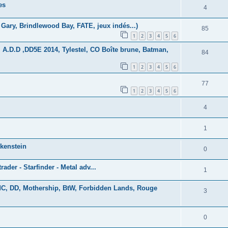
es
4
Gary, Brindlewood Bay, FATE, jeux indés...)
85
1
2
3
4
5
6
 A.D.D ,DD5E 2014, Tylestel, CO Boîte brune, Batman,
84
1
2
3
4
5
6
77
1
2
3
4
5
6
4
1
lkenstein
0
rader - Starfinder - Metal adv...
1
AdC, DD, Mothership, BtW, Forbidden Lands, Rouge
3
0