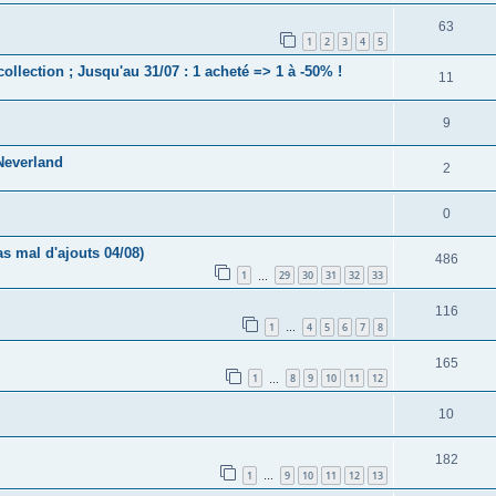
63
1
2
3
4
5
collection ; Jusqu'au 31/07 : 1 acheté => 1 à -50% !
11
9
Neverland
2
0
s mal d'ajouts 04/08)
486
1
29
30
31
32
33
…
116
1
4
5
6
7
8
…
165
1
8
9
10
11
12
…
10
182
1
9
10
11
12
13
…