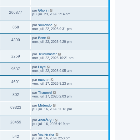
par
Ghorin
266877
jeu. juil. 23, 2026 1:14 am
par
soulclone
868
mer. juil. 22, 2026 9:31 pm
par
Bonx
4390
mer. juil. 22, 2026 4:29 pm
par
Jeudimaster
2259
mer. juil. 22, 2026 10:21 am
par
Loye
9637
mer. juil. 22, 2026 9:05 am
par
nuevan
4601
ven. juil. 17, 2026 9:23 pm
par
Thaumiel
802
ven. juil. 17, 2026 2:03 pm
par
Mildendo
69323
jeu. juil. 16, 2026 11:18 pm
par
AndréRyu
28459
jeu. juil. 16, 2026 4:19 pm
par
Vociférator
542
jeu. juil. 16, 2026 2:53 pm