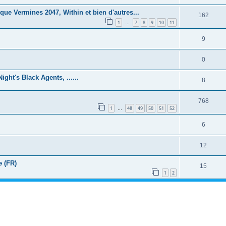
ue Vermines 2047, Within et bien d'autres...
162
1
7
8
9
10
11
…
9
0
ght's Black Agents, ......
8
768
1
48
49
50
51
52
…
6
12
e (FR)
15
1
2