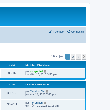
Inscription
Connexion
1
2
3
Suivant
126 sujets
VUES
DERNIER MESSAGE
par
rougepied
83307
lun. déc. 13, 2010 3:58 pm
VUES
DERNIER MESSAGE
par
Cassius Clef
300560
jeu. mai 14, 2026 7:45 pm
par
Florentbzh
309041
dim. févr. 01, 2026 11:13 pm