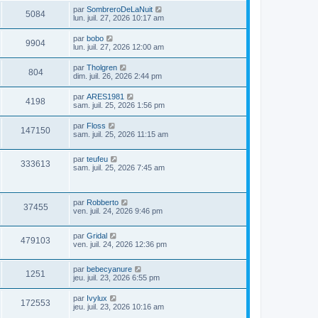
par
SombreroDeLaNuit
5084
lun. juil. 27, 2026 10:17 am
par
bobo
9904
lun. juil. 27, 2026 12:00 am
par
Tholgren
804
dim. juil. 26, 2026 2:44 pm
par
ARES1981
4198
sam. juil. 25, 2026 1:56 pm
par
Floss
147150
sam. juil. 25, 2026 11:15 am
par
teufeu
333613
sam. juil. 25, 2026 7:45 am
par
Robberto
37455
ven. juil. 24, 2026 9:46 pm
par
Gridal
479103
ven. juil. 24, 2026 12:36 pm
par
bebecyanure
1251
jeu. juil. 23, 2026 6:55 pm
par
Ivylux
172553
jeu. juil. 23, 2026 10:16 am