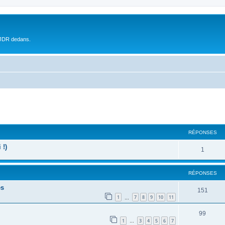
 JDR dedans.
RÉPONSES
 !)
1
RÉPONSES
es
151
1
7
8
9
10
11
…
99
1
3
4
5
6
7
…