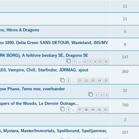
11
11
ns, Héros & Dragons
0
lhu 1890, Delta Green SANS DETOUR, Wasteland, INS/MV
6
K BORG), A folklore bestiary 5E, Dragons 5E
147
1
6
7
8
9
10
…
3, Vampire, Chill, Starfinder, JDRMAG. ajout
360
1
21
22
23
24
25
…
lipse Phase, 7eme mer, zweihander
32
1
2
3
spers of the Woods, Le Dernier Outrage...
750
1
47
48
49
50
51
…
2
Mystara, Master/Immortals, Spellbound, Spelljammer,
207