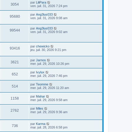
par
LiliPara
3054
ven. juil. 31, 2026 7:24 pm
par
Ang3lus033
95680
ven. juil. 31, 2026 9:08 am
par
Ang3lus033
99544
ven. juil. 31, 2026 9:02 am
par
chewicko
93416
jeu. juil. 30, 2026 9:21 pm
par
Jarnos
3621
mer. juil. 29, 2026 10:26 pm
par
Ivylux
652
mer. juil. 29, 2026 7:46 pm
par
Teomme
514
mer. juil. 29, 2026 11:20 am
par
Mahar
1158
mer. juil. 29, 2026 9:58 am
par
Miles
2762
mer. juil. 29, 2026 9:36 am
par
Karma
736
mar. juil. 28, 2026 6:58 pm