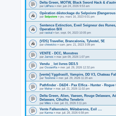
Delta Green, MOTW, Black Sword Hack & d'autr
par
LiliPara
»
mer. juin 24, 2026 9:53 am
Opération déstockage du Selpoivre (Dangerous 
par
Selpoivre
»
jeu. mars 16, 2023 6:01 pm
Sentence Extinction, Eveil Seigneur des Runes,
Operation B/X
par
raskal
»
lun. sept. 04, 2023 10:05 pm
(VDS) Traveller, Brancalonia, Tylestel, 5E
par
chewicko
»
sam. janv. 21, 2023 3:09 pm
VENTE - DCC, Monstres
par
Jarnos
»
mar. juin 09, 2026 1:07 pm
Vendu _ lot livres DD3.5
par
OssianRa
»
mer. juil. 29, 2026 12:32 pm
[vente] Yggdrasill, Vampire, DD V3, Chateau Fa
par
Teomme
»
mer. juil. 29, 2026 11:20 am
Pathfinder - D&D4 - Pax Elfica - Hunter - Rogue t
par
Mahar
»
mar. juil. 21, 2026 11:02 pm
Delta Green, Alien, Vaesen, Rouge Delaware, 
Delaware, Cthulhu Tenebris
par
Miles
»
mer. juil. 01, 2026 3:11 pm
Vente Falkenstein, Métabarons, Exil ....
par
Karma
»
mar. juil. 28, 2026 6:58 pm