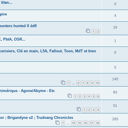
titan...
0
pire
4
nters hunted II édf/
19
1
2
, PbtA, OSR...
1
erisiers, Clé en main, L5A, Fallout, Toon, MdT et bien
0
5
145
1
6
7
8
9
10
…
chimérique - Agone/Abyme - Etc
83
1
2
3
4
5
6
51
1
2
3
4
tor ; Brigandyne v2 ; Trudvang Chronicles
265
1
14
15
16
17
18
…