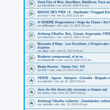
Vend City of Mist, HeroWars, Maléfices, Face au 
par
Korvactus
»
lun. août 03, 2026 4:37 pm
BAISSE DES PRIX +2 - Starfinder / Fragged Em
par
Krys
»
mar. mai 19, 2026 11:01 am
A VENDRE Dragonlance / Ange du Chaos / the hu
par
griffesapin
»
dim. sept. 22, 2024 3:21 pm
Achtung Cthulhu, BoL, Conan, Argyropée, FATE
par
Naarcisse
»
dim. août 02, 2026 3:28 pm
Brocante d'Altay - Lex Occultum, L'Empire des c
d'autres
par
Altay
»
dim. août 02, 2026 8:06 pm
Braderie compressed, vf et vo
par
DéquiVrille
»
sam. mai 23, 2026 12:57 pm
Blade Runner - Starter Set - VO
par
KtH
»
sam. sept. 24, 2022 4:04 pm
VENTE : Agone - Vampire - Colostle - Brigade 
par
patmal3
»
mer. juil. 05, 2023 8:26 pm
Jeux de rôle divers (du nouveau a chaque up)
par
Ivylux
»
mar. mars 18, 2025 8:36 pm
Achtung! Cthulhu collector ; Zweihänder collec
par
Jacknife
»
dim. déc. 15, 2019 6:03 pm