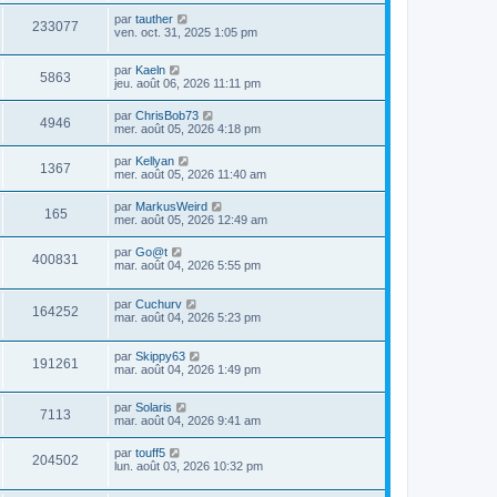
par
tauther
233077
ven. oct. 31, 2025 1:05 pm
par
Kaeln
5863
jeu. août 06, 2026 11:11 pm
par
ChrisBob73
4946
mer. août 05, 2026 4:18 pm
par
Kellyan
1367
mer. août 05, 2026 11:40 am
par
MarkusWeird
165
mer. août 05, 2026 12:49 am
par
Go@t
400831
mar. août 04, 2026 5:55 pm
par
Cuchurv
164252
mar. août 04, 2026 5:23 pm
par
Skippy63
191261
mar. août 04, 2026 1:49 pm
par
Solaris
7113
mar. août 04, 2026 9:41 am
par
touff5
204502
lun. août 03, 2026 10:32 pm