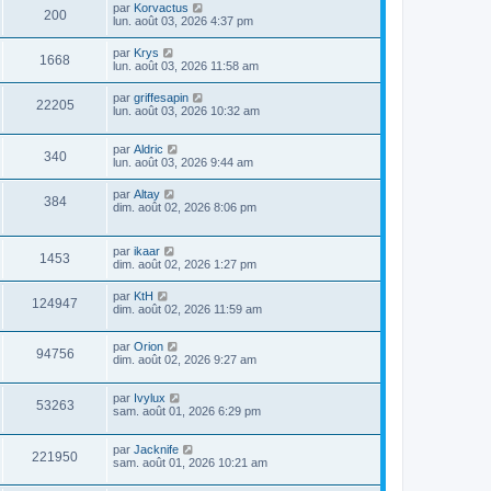
par
Korvactus
200
lun. août 03, 2026 4:37 pm
par
Krys
1668
lun. août 03, 2026 11:58 am
par
griffesapin
22205
lun. août 03, 2026 10:32 am
par
Aldric
340
lun. août 03, 2026 9:44 am
par
Altay
384
dim. août 02, 2026 8:06 pm
par
ikaar
1453
dim. août 02, 2026 1:27 pm
par
KtH
124947
dim. août 02, 2026 11:59 am
par
Orion
94756
dim. août 02, 2026 9:27 am
par
Ivylux
53263
sam. août 01, 2026 6:29 pm
par
Jacknife
221950
sam. août 01, 2026 10:21 am