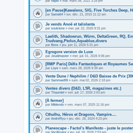
par
haplo
»
mar. mars 08, 2022 3:28 pm
[en Pause]Kawaïens, SIG, Five Torches Deep, H
par
Sama64
»
lun. déc. 21, 2015 11:12 am
Je vends Anoë et talislanta
par
soulclone
»
mer. juil. 22, 2026 9:31 pm
Laelith, Shadowrun, Würm, DeltaGreen, RQ, Em
Trudvang,Ptolus,Aquablue,divers
par
Bonx
»
jeu. juin 11, 2026 5:31 pm
Egregore version de Luxe
par
Jeudimaster
»
mer. juil. 01, 2026 9:06 pm
[RMP Paris] Défis Fantastiques et Royaumes Se
par
Loye
»
sam. mars 28, 2026 9:39 am
Vente Dune / Nephilim / D&D Baisse de Prix (30
par
Sammael99
»
sam. mai 02, 2026 2:18 pm
Ventes divers (D&D, L5R, magazines etc.)
par
Thaumiel
»
ven. juil. 17, 2026 2:03 pm
[À fermer]
par
Mildendo
»
ven. mars 07, 2025 11:16 pm
Cthulhu, Héros et Dragons, Vampire....
par
AndréRyu
»
jeu. déc. 26, 2024 4:23 pm
Planescape - Factol's Manifesto - juste le poster
par
Vociférator
»
jeu. juil. 16, 2026 2:53 pm