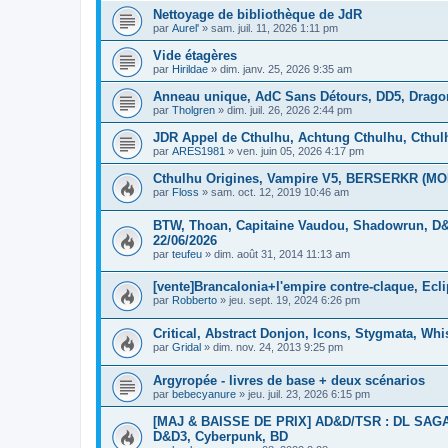
Nettoyage de bibliothèque de JdR
par
Aurel'
»
sam. juil. 11, 2026 1:11 pm
Vide étagères
par
Hirildae
»
dim. janv. 25, 2026 9:35 am
Anneau unique, AdC Sans Détours, DD5, Drago
par
Tholgren
»
dim. juil. 26, 2026 2:44 pm
JDR Appel de Cthulhu, Achtung Cthulhu, Cthu
par
ARES1981
»
ven. juin 05, 2026 4:17 pm
Cthulhu Origines, Vampire V5, BERSERKR (MOR
par
Floss
»
sam. oct. 12, 2019 10:46 am
BTW, Thoan, Capitaine Vaudou, Shadowrun, D&D
22/06/2026
par
teufeu
»
dim. août 31, 2014 11:13 am
[vente]Brancalonia+l'empire contre-claque, Ec
par
Robberto
»
jeu. sept. 19, 2024 6:26 pm
Critical, Abstract Donjon, Icons, Stygmata, Whi
par
Gridal
»
dim. nov. 24, 2013 9:25 pm
Argyropée - livres de base + deux scénarios
par
bebecyanure
»
jeu. juil. 23, 2026 6:15 pm
[MAJ & BAISSE DE PRIX] AD&D/TSR : DL SAGA, 
D&D3, Cyberpunk, BD