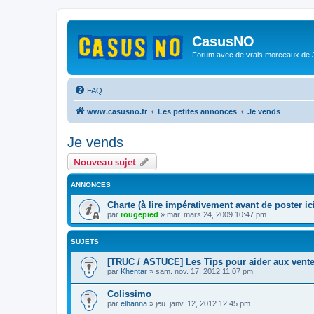
CasusNO
Forum avec de vrais morceaux de
FAQ
www.casusno.fr
Les petites annonces
Je vends
Je vends
Nouveau sujet
ANNONCES
Charte (à lire impérativement avant de poster ici
par
rougepied
»
mar. mars 24, 2009 10:47 pm
SUJETS
[TRUC / ASTUCE] Les Tips pour aider aux vent
par
Khentar
»
sam. nov. 17, 2012 11:07 pm
Colissimo
par
elhanna
»
jeu. janv. 12, 2012 12:45 pm