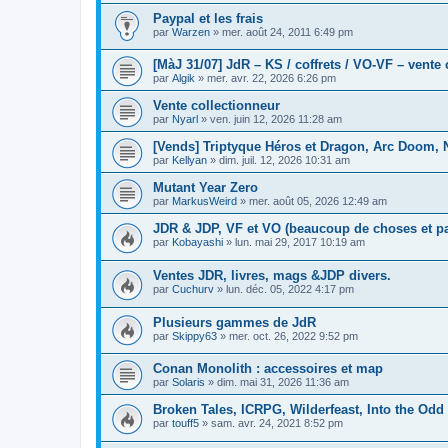
Paypal et les frais
par
Warzen
»
mer. août 24, 2011 6:49 pm
[MàJ 31/07] JdR – KS / coffrets / VO-VF – vente 
par
Algik
»
mer. avr. 22, 2026 6:26 pm
Vente collectionneur
par
Nyarl
»
ven. juin 12, 2026 11:28 am
[Vends] Triptyque Héros et Dragon, Arc Doom, 
par
Kellyan
»
dim. juil. 12, 2026 10:31 am
Mutant Year Zero
par
MarkusWeird
»
mer. août 05, 2026 12:49 am
JDR & JDP, VF et VO (beaucoup de choses et pa
par
Kobayashi
»
lun. mai 29, 2017 10:19 am
Ventes JDR, livres, mags &JDP divers.
par
Cuchurv
»
lun. déc. 05, 2022 4:17 pm
Plusieurs gammes de JdR
par
Skippy63
»
mer. oct. 26, 2022 9:52 pm
Conan Monolith : accessoires et map
par
Solaris
»
dim. mai 31, 2026 11:36 am
Broken Tales, ICRPG, Wilderfeast, Into the Odd
par
touff5
»
sam. avr. 24, 2021 8:52 pm