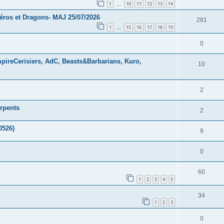
1
10
11
12
13
14
…
éros et Dragons- MAJ 25/07/2026
281
1
15
16
17
18
19
…
0
pireCerisiers, AdC, Beasts&Barbarians, Kuro,
10
2
rpents
2
0526)
9
0
60
1
2
3
4
5
34
1
2
3
0