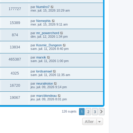
par
Numéro7
177727
mer. juil. 15, 2026 10:29 am
par
Nemephis
15389
mer. juil. 15, 2026 9:11 am
par
mr_powerchord
874
dim. juil. 12, 2026 1:34 pm
par
Kosmic_Dungeon
13834
sam. juil. 11, 2026 8:40 pm
par
marxik
465387
sam. juil. 11, 2026 1:00 pm
par
lordsamael
4325
sam. juil. 11, 2026 11:35 am
par
neuralnoise
16720
jeu. juil. 09, 2026 9:14 pm
par
marcblondeau
19067
jeu. juil. 09, 2026 8:01 pm
1
2
3
Suivant
126 sujets
Aller