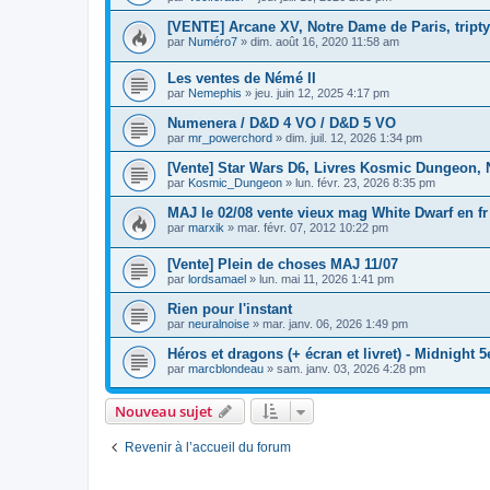
[VENTE] Arcane XV, Notre Dame de Paris, triptyq
par
Numéro7
»
dim. août 16, 2020 11:58 am
Les ventes de Némé II
par
Nemephis
»
jeu. juin 12, 2025 4:17 pm
Numenera / D&D 4 VO / D&D 5 VO
par
mr_powerchord
»
dim. juil. 12, 2026 1:34 pm
[Vente] Star Wars D6, Livres Kosmic Dungeon, Ni
par
Kosmic_Dungeon
»
lun. févr. 23, 2026 8:35 pm
MAJ le 02/08 vente vieux mag White Dwarf en fr
par
marxik
»
mar. févr. 07, 2012 10:22 pm
[Vente] Plein de choses MAJ 11/07
par
lordsamael
»
lun. mai 11, 2026 1:41 pm
Rien pour l'instant
par
neuralnoise
»
mar. janv. 06, 2026 1:49 pm
Héros et dragons (+ écran et livret) - Midnight 5
par
marcblondeau
»
sam. janv. 03, 2026 4:28 pm
Nouveau sujet
Revenir à l’accueil du forum