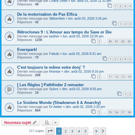
Dernier message par
Charly Dean
«
lun. août 03, 2026 11:32 pm
Réponses :
48
1
2
3
4
De la motorisation de Pax Elfica
Dernier message par
Sildoenfein
«
lun. août 03, 2026 3:26 pm
Réponses :
42
1
2
3
Rétroclones 9 : L'Amour aux temps du Save or Die
Dernier message par
tauther
«
lun. août 03, 2026 10:26 am
Réponses :
1236
1
80
81
82
83
…
Everspark!
Dernier message par
Fabulo
«
lun. août 03, 2026 8:31 am
Réponses :
70
1
2
3
4
5
C'est toujours le même votre donj' ?
Dernier message par
Khentar
«
dim. août 02, 2026 9:16 pm
Réponses :
208
1
11
12
13
14
…
[ Les Règles ] Pathfinder 2 remaster
Dernier message par
Sykes
«
dim. août 02, 2026 8:55 pm
Réponses :
18
1
2
Le Sixième Monde (Shadowrun 6 & Anarchy)
Dernier message par
Dr Adder
«
dim. août 02, 2026 2:20 pm
Réponses :
864
1
55
56
57
58
…
Nouveau sujet
Page
1
sur
9
1
2
3
4
5
9
Suivant
217 sujets
…