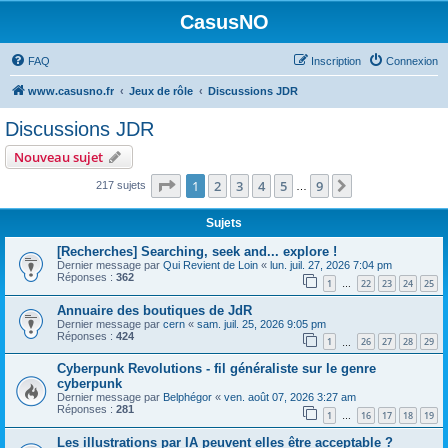
CasusNO
FAQ
Inscription
Connexion
www.casusno.fr
Jeux de rôle
Discussions JDR
Discussions JDR
Nouveau sujet
Page
1
sur
9
1
2
3
4
5
9
Suivant
217 sujets
…
Sujets
[Recherches] Searching, seek and... explore !
Dernier message par
Qui Revient de Loin
«
lun. juil. 27, 2026 7:04 pm
Réponses :
362
1
22
23
24
25
…
Annuaire des boutiques de JdR
Dernier message par
cern
«
sam. juil. 25, 2026 9:05 pm
Réponses :
424
1
26
27
28
29
…
Cyberpunk Revolutions - fil généraliste sur le genre
cyberpunk
Dernier message par
Belphégor
«
ven. août 07, 2026 3:27 am
Réponses :
281
1
16
17
18
19
…
Les illustrations par IA peuvent elles être acceptable ?