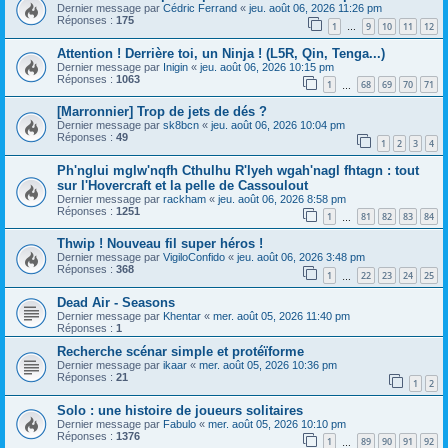
Dernier message par
Cédric Ferrand
«
jeu. août 06, 2026 11:26 pm
Réponses :
175
1
9
10
11
12
…
Attention ! Derrière toi, un Ninja ! (L5R, Qin, Tenga...)
Dernier message par
Inigin
«
jeu. août 06, 2026 10:15 pm
Réponses :
1063
1
68
69
70
71
…
[Marronnier] Trop de jets de dés ?
Dernier message par
sk8bcn
«
jeu. août 06, 2026 10:04 pm
Réponses :
49
1
2
3
4
Ph'nglui mglw'nqfh Cthulhu R'lyeh wgah'nagl fhtagn : tout
sur l'Hovercraft et la pelle de Cassoulout
Dernier message par
rackham
«
jeu. août 06, 2026 8:58 pm
Réponses :
1251
1
81
82
83
84
…
Thwip ! Nouveau fil super héros !
Dernier message par
VigiloConfido
«
jeu. août 06, 2026 3:48 pm
Réponses :
368
1
22
23
24
25
…
Dead Air - Seasons
Dernier message par
Khentar
«
mer. août 05, 2026 11:40 pm
Réponses :
1
Recherche scénar simple et protéïforme
Dernier message par
ikaar
«
mer. août 05, 2026 10:36 pm
Réponses :
21
1
2
Solo : une histoire de joueurs solitaires
Dernier message par
Fabulo
«
mer. août 05, 2026 10:10 pm
Réponses :
1376
1
89
90
91
92
…