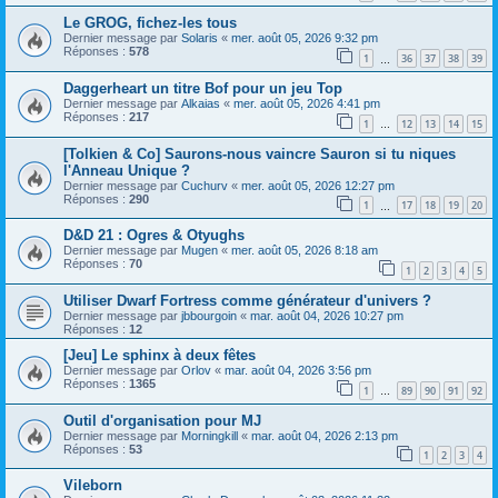
Le GROG, fichez-les tous
Dernier message par
Solaris
«
mer. août 05, 2026 9:32 pm
Réponses :
578
1
36
37
38
39
…
Daggerheart un titre Bof pour un jeu Top
Dernier message par
Alkaias
«
mer. août 05, 2026 4:41 pm
Réponses :
217
1
12
13
14
15
…
[Tolkien & Co] Saurons-nous vaincre Sauron si tu niques
l'Anneau Unique ?
Dernier message par
Cuchurv
«
mer. août 05, 2026 12:27 pm
Réponses :
290
1
17
18
19
20
…
D&D 21 : Ogres & Otyughs
Dernier message par
Mugen
«
mer. août 05, 2026 8:18 am
Réponses :
70
1
2
3
4
5
Utiliser Dwarf Fortress comme générateur d'univers ?
Dernier message par
jbbourgoin
«
mar. août 04, 2026 10:27 pm
Réponses :
12
[Jeu] Le sphinx à deux fêtes
Dernier message par
Orlov
«
mar. août 04, 2026 3:56 pm
Réponses :
1365
1
89
90
91
92
…
Outil d'organisation pour MJ
Dernier message par
Morningkill
«
mar. août 04, 2026 2:13 pm
Réponses :
53
1
2
3
4
Vileborn