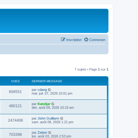
Inscription
Connexion
7 sujets • Page
1
sur
1
VUES
DERNIER MESSAGE
par
cdang
608551
mar. juil. 07, 2026 10:01 pm
par
Kandjar
480121
dim. août 09, 2026 10:19 am
par
Jiohn Guilliann
2474406
sam. août 08, 2026 1:21 pm
par
Zeben
703398
lun. août 03, 2026 2:53 pm