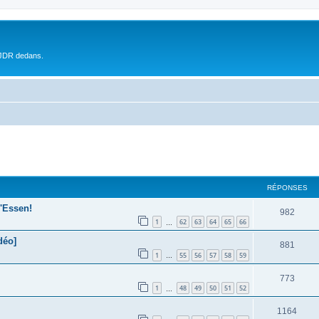
 JDR dedans.
RÉPONSES
'Essen!
982
1
62
63
64
65
66
…
déo]
881
1
55
56
57
58
59
…
773
1
48
49
50
51
52
…
1164