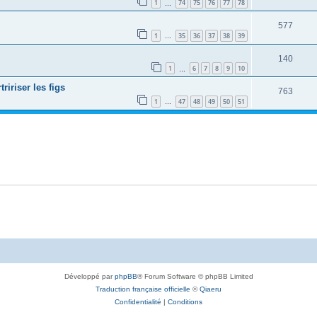
1
74
75
76
77
78
…
577
1
35
36
37
38
39
…
140
1
6
7
8
9
10
…
ririser les figs
763
1
47
48
49
50
51
…
Développé par
phpBB
® Forum Software © phpBB Limited
Traduction française officielle
©
Qiaeru
Confidentialité
|
Conditions