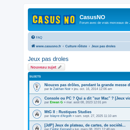
CasusNO
Forum avec de vrais morceaux de
FAQ
www.casusno.fr
Culture rôliste
Jeux pas droles
Jeux pas droles
Nouveau sujet
SUJETS
Niouzes pas drôles, pendant la grande messe d
par
le Zakhan Noir
»
jeu. oct. 16, 2014 12:06 am
Console ou PC ? Qui a dit "sur Mac" ? [Jeux vi
par
Erwan G
»
mar. août 08, 2023 12:01 pm
MtG II : Rustiques Studies
par
Islayre d'Argolh
»
sam. sept. 27, 2025 11:10 am
[JdP] Jeux de plateau, de cartes, de société...
par
Cédric Ferrand
»
lun. mars 08, 2021 12:48 pm