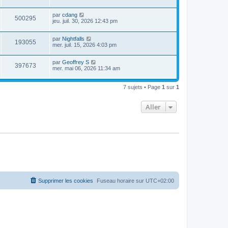
par
cdang
500295
jeu. juil. 30, 2026 12:43 pm
par
Nightfalls
193055
mer. juil. 15, 2026 4:03 pm
par
Geoffrey S
397673
mer. mai 06, 2026 11:34 am
7 sujets • Page
1
sur
1
Aller
Supprimer les cookies
Fuseau horaire sur
UTC+02:00