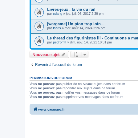
Livres-jeux : la vie du rail
par
cdang
»
jeu. juil. 06, 2017 2:39 pm
[wargame] Un pion trop loin...
par
Isatis
»
mer. août 14, 2024 3:26 pm
Le thread des figurinistes III - Continuons a mart
par
pedromtt
»
dim. nov. 14, 2021 10:31 pm
Nouveau sujet
Revenir à l’accueil du forum
PERMISSIONS DU FORUM
Vous
ne pouvez pas
publier de nouveaux sujets dans ce forum
Vous
ne pouvez pas
répondre aux sujets dans ce forum
Vous
ne pouvez pas
modifier vos messages dans ce forum
Vous
ne pouvez pas
supprimer vos messages dans ce forum
www.casusno.fr