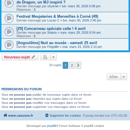
de Dragon, un MJ inspiré ?
Dernier message par
stryknin
«
lun. mars 30, 2026 5:08 pm
Réponses :
3
Festival Meujeteries & Merveilles à Corné (49)
Dernier message par
Lucas-C
«
lun. mars 30, 2026 2:46 pm
[29] Concarneau spéciale celte ! 4 avril
Dernier message par
Solaris
«
sam. mars 28, 2026 9:34 am
Réponses :
5
[Angoulême] Nuit au musée - samedi 25 avril
Dernier message par
Fingolfin
«
mar. mars 24, 2026 2:14 pm
Nouveau sujet
1
2
Suivant
34 sujets
Aller
PERMISSIONS DU FORUM
Vous
ne pouvez pas
publier de nouveaux sujets dans ce forum
Vous
ne pouvez pas
répondre aux sujets dans ce forum
Vous
ne pouvez pas
modifier vos messages dans ce forum
Vous
ne pouvez pas
supprimer vos messages dans ce forum
www.casusno.fr
Supprimer les cookies
Fuseau horaire sur
UTC+02:00
Développé par
phpBB
® Forum Software © phpBB Limited