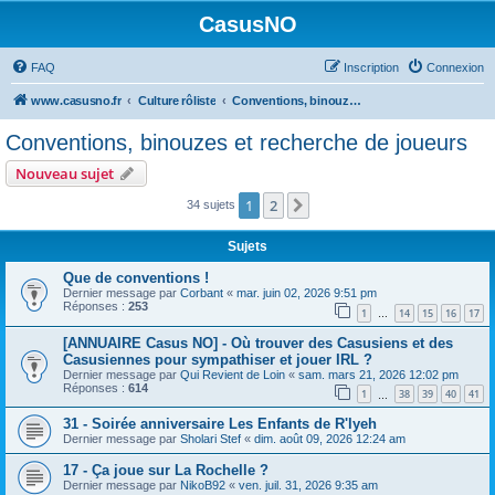
CasusNO
FAQ
Inscription
Connexion
www.casusno.fr
Culture rôliste
Conventions, binouzes et recherche de joueurs
Conventions, binouzes et recherche de joueurs
Nouveau sujet
1
2
Suivant
34 sujets
Sujets
Que de conventions !
Dernier message par
Corbant
«
mar. juin 02, 2026 9:51 pm
Réponses :
253
1
14
15
16
17
…
[ANNUAIRE Casus NO] - Où trouver des Casusiens et des
Casusiennes pour sympathiser et jouer IRL ?
Dernier message par
Qui Revient de Loin
«
sam. mars 21, 2026 12:02 pm
Réponses :
614
1
38
39
40
41
…
31 - Soirée anniversaire Les Enfants de R'lyeh
Dernier message par
Sholari Stef
«
dim. août 09, 2026 12:24 am
17 - Ça joue sur La Rochelle ?
Dernier message par
NikoB92
«
ven. juil. 31, 2026 9:35 am