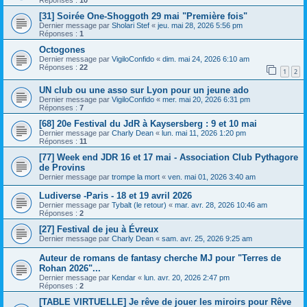
[31] Soirée One-Shoggoth 29 mai "Première fois"
Dernier message par
Sholari Stef
«
jeu. mai 28, 2026 5:56 pm
Réponses :
1
Octogones
Dernier message par
VigiloConfido
«
dim. mai 24, 2026 6:10 am
Réponses :
22
1
2
UN club ou une asso sur Lyon pour un jeune ado
Dernier message par
VigiloConfido
«
mer. mai 20, 2026 6:31 pm
Réponses :
7
[68] 20e Festival du JdR à Kaysersberg : 9 et 10 mai
Dernier message par
Charly Dean
«
lun. mai 11, 2026 1:20 pm
Réponses :
11
[77] Week end JDR 16 et 17 mai - Association Club Pythagore
de Provins
Dernier message par
trompe la mort
«
ven. mai 01, 2026 3:40 am
Ludiverse -Paris - 18 et 19 avril 2026
Dernier message par
Tybalt (le retour)
«
mar. avr. 28, 2026 10:46 am
Réponses :
2
[27] Festival de jeu à Évreux
Dernier message par
Charly Dean
«
sam. avr. 25, 2026 9:25 am
Auteur de romans de fantasy cherche MJ pour "Terres de
Rohan 2026"...
Dernier message par
Kendar
«
lun. avr. 20, 2026 2:47 pm
Réponses :
2
[TABLE VIRTUELLE] Je rêve de jouer les miroirs pour Rêve