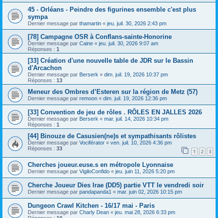
45 - Orléans - Peindre des figurines ensemble c'est plus
sympa
Dernier message par
thamartin
«
jeu. juil. 30, 2026 2:43 pm
[78] Campagne OSR à Conflans-sainte-Honorine
Dernier message par
Caine
«
jeu. juil. 30, 2026 9:07 am
Réponses :
1
[33] Création d'une nouvelle table de JDR sur le Bassin
d'Arcachon
Dernier message par
Berserk
«
dim. juil. 19, 2026 10:37 pm
Réponses :
13
Meneur des Ombres d’Esteren sur la région de Metz (57)
Dernier message par
remoon
«
dim. juil. 19, 2026 12:36 pm
[33] Convention de jeu de rôles . RÔLES EN JALLES 2026
Dernier message par
Berserk
«
mar. juil. 14, 2026 10:34 pm
Réponses :
1
[44] Binouze de Casusien(ne)s et sympathisants rôlistes
Dernier message par
Vociférator
«
ven. juil. 10, 2026 4:36 pm
Réponses :
33
1
2
3
Cherches joueur.euse.s en métropole Lyonnaise
Dernier message par
VigiloConfido
«
jeu. juin 11, 2026 5:20 pm
Cherche Joueur Dies Irae (DD5) partie VTT le vendredi soir
Dernier message par
pandapanda1
«
mar. juin 02, 2026 10:15 pm
Dungeon Crawl Kitchen - 16/17 mai - Paris
Dernier message par
Charly Dean
«
jeu. mai 28, 2026 6:33 pm
Réponses :
10