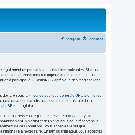
Inscription
Connexion
re légalement responsable des conditions suivantes. Si vous
s modifier ces conditions à n’importe quel moment et nous
tinuez à participer à « CasusNO » après que des modifications
ns déclaré sous la «
licence publique générale GNU 2.0
» et qui
ed ne peut en aucun cas être tenu comme responsable de la
de phpBB
(en anglais).
ait transgresser la législation de votre pays, du pays dans
bannissement immédiat et définitif et nous nous réservons le
nforcement de ces conditions. Vous acceptez le fait que
estimons cela nécessaire. En tant qu’utilisateur, vous acceptez