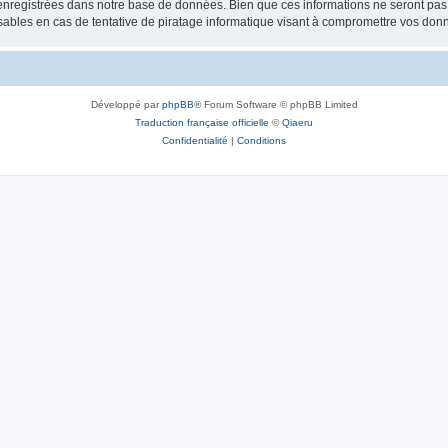
nregistrées dans notre base de données. Bien que ces informations ne seront pas d
bles en cas de tentative de piratage informatique visant à compromettre vos don
Développé par
phpBB
® Forum Software © phpBB Limited
Traduction française officielle
©
Qiaeru
Confidentialité
|
Conditions