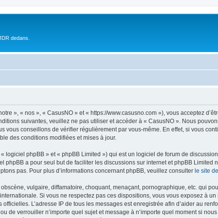
 JDR dedans.
otre », « nos », « CasusNO » et « https://www.casusno.com »), vous acceptez d’êt
nditions suivantes, veuillez ne pas utiliser et accéder à « CasusNO ». Nous pouvon
s vous conseillons de vérifier régulièrement par vous-même. En effet, si vous con
ble des conditions modifiées et mises à jour.
 logiciel phpBB » et « phpBB Limited ») qui est un logiciel de forum de discussio
iel phpBB a pour seul but de faciliter les discussions sur internet et phpBB Limit
ptons pas. Pour plus d’informations concernant phpBB, veuillez consulter
le site 
obscène, vulgaire, diffamatoire, choquant, menaçant, pornographique, etc. qui pourr
internationale. Si vous ne respectez pas ces dispositions, vous vous exposez à un 
ités officielles. L’adresse IP de tous les messages est enregistrée afin d’aider au re
 ou de verrouiller n’importe quel sujet et message à n’importe quel moment si nous 