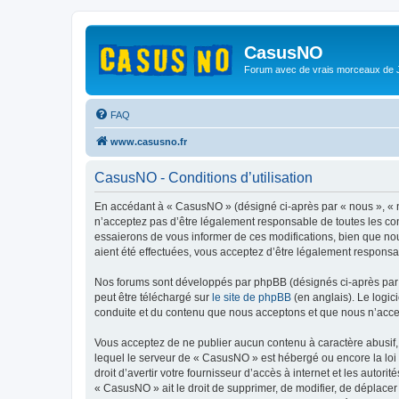
CasusNO
Forum avec de vrais morceaux de
FAQ
www.casusno.fr
CasusNO - Conditions d’utilisation
En accédant à « CasusNO » (désigné ci-après par « nous », « n
n’acceptez pas d’être légalement responsable de toutes les co
essaierons de vous informer de ces modifications, bien que nou
aient été effectuées, vous acceptez d’être légalement responsa
Nos forums sont développés par phpBB (désignés ci-après par «
peut être téléchargé sur
le site de phpBB
(en anglais). Le logic
conduite et du contenu que nous acceptons et que nous n’acce
Vous acceptez de ne publier aucun contenu à caractère abusif, 
lequel le serveur de « CasusNO » est hébergé ou encore la loi 
droit d’avertir votre fournisseur d’accès à internet et les autor
« CasusNO » ait le droit de supprimer, de modifier, de déplacer