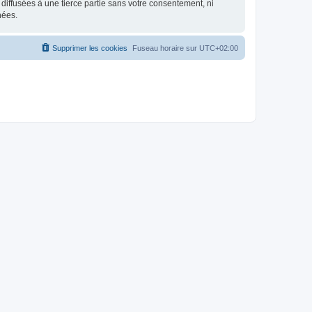
iffusées à une tierce partie sans votre consentement, ni
nées.
Supprimer les cookies
Fuseau horaire sur
UTC+02:00