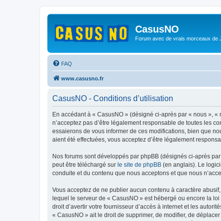
CasusNO
Forum avec de vrais morceaux de
FAQ
www.casusno.fr
CasusNO - Conditions d’utilisation
En accédant à « CasusNO » (désigné ci-après par « nous », « n
n’acceptez pas d’être légalement responsable de toutes les co
essaierons de vous informer de ces modifications, bien que nou
aient été effectuées, vous acceptez d’être légalement responsa
Nos forums sont développés par phpBB (désignés ci-après par «
peut être téléchargé sur
le site de phpBB
(en anglais). Le logic
conduite et du contenu que nous acceptons et que nous n’acce
Vous acceptez de ne publier aucun contenu à caractère abusif, 
lequel le serveur de « CasusNO » est hébergé ou encore la loi 
droit d’avertir votre fournisseur d’accès à internet et les autor
« CasusNO » ait le droit de supprimer, de modifier, de déplacer