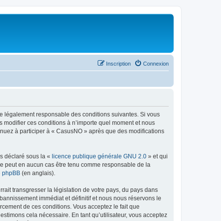
Inscription
Connexion
re légalement responsable des conditions suivantes. Si vous
s modifier ces conditions à n’importe quel moment et nous
tinuez à participer à « CasusNO » après que des modifications
ns déclaré sous la «
licence publique générale GNU 2.0
» et qui
ed ne peut en aucun cas être tenu comme responsable de la
de phpBB
(en anglais).
ait transgresser la législation de votre pays, du pays dans
bannissement immédiat et définitif et nous nous réservons le
nforcement de ces conditions. Vous acceptez le fait que
estimons cela nécessaire. En tant qu’utilisateur, vous acceptez