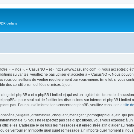
 JDR dedans.
otre », « nos », « CasusNO » et « https://www.casusno.com »), vous acceptez d’êt
nditions suivantes, veuillez ne pas utiliser et accéder à « CasusNO ». Nous pouvon
s vous conseillons de vérifier régulièrement par vous-même. En effet, si vous con
ble des conditions modifiées et mises à jour.
 logiciel phpBB » et « phpBB Limited ») qui est un logiciel de forum de discussio
iel phpBB a pour seul but de faciliter les discussions sur internet et phpBB Limit
ptons pas. Pour plus d’informations concernant phpBB, veuillez consulter
le site 
obscène, vulgaire, diffamatoire, choquant, menaçant, pornographique, etc. qui pourr
internationale. Si vous ne respectez pas ces dispositions, vous vous exposez à un 
ités officielles. L’adresse IP de tous les messages est enregistrée afin d’aider au re
 ou de verrouiller n’importe quel sujet et message à n’importe quel moment si nous 