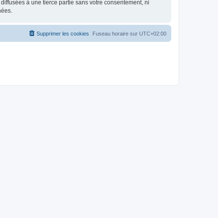
iffusées à une tierce partie sans votre consentement, ni
nées.
Supprimer les cookies
Fuseau horaire sur
UTC+02:00