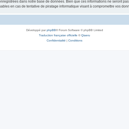
nregistrées dans notre base de données. Bien que ces informations ne seront pas d
bles en cas de tentative de piratage informatique visant à compromettre vos don
Développé par
phpBB
® Forum Software © phpBB Limited
Traduction française officielle
©
Qiaeru
Confidentialité
|
Conditions