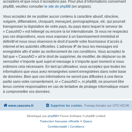
acceptons et que nous n’acceptons pas. Pour plus d’informations concernant
phpBB, veuillez consulter
le site de phpBB
(en anglais).
Vous acceptez de ne publier aucun contenu à caractère abusif, obscène,
vulgaire, diffamatoire, choquant, menaçant, pornographique, etc. qui pourrait
transgresser la législation de votre pays, du pays dans lequel le serveur de
« CasusNO » est hébergé ou encore la loi internationale. Si vous ne respectez
pas ces dispositions, vous vous exposez à un bannissement immédiat et
définitif et nous nous réservons le droit d’avertir votre fournisseur d’accès à
internet et les autorités officielles. L’adresse IP de tous les messages est
enregistrée afin d’aider au renforcement de ces conditions. Vous acceptez le
fait que « CasusNO » ait le droit de supprimer, de modifier, de déplacer ou de
verrouiller n’importe quel sujet et message à n’importe quel moment si nous
estimons cela nécessaire. En tant qu’utilisateur, vous acceptez que toutes les
informations que vous avez renseignées soient enregistrées dans notre base
de données. Bien que ces informations ne seront pas diffusées à une tierce
partie sans votre consentement, ni « CasusNO », ni phpBB, ne pourront être
tenus comme responsables en cas de tentative de piratage informatique visant
à compromettre vos données.
www.casusno.fr
Supprimer les cookies
Fuseau horaire sur
UTC+02:00
Développé par
phpBB
® Forum Software © phpBB Limited
Traduction française officielle
©
Qiaeru
Confidentialité
|
Conditions