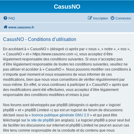
CasusNO
FAQ
Inscription
Connexion
www.casusno.fr
CasusNO - Conditions d’utilisation
En accédant à « CasusNO » (désigné ci-après par « nous », « notre », « nos »,
« CasusNO » et « https://www.casusno.com »), vous acceptez d’être
légalement responsable des conditions suivantes. Si vous n’acceptez pas
d’être légalement responsable de toutes les conditions suivantes, veuillez ne
pas utiliser et accéder à « CasusNO ». Nous pouvons modifier ces conditions à
n’importe quel moment et nous essaierons de vous informer de ces
modifications, bien que nous vous conseillons de vérifier régulièrement par
vous-même. En effet, si vous continuez à participer à « CasusNO » après que
des modifications aient été effectuées, vous acceptez d’être légalement
responsable des conditions modifiées et mises à jour.
Nos forums sont développés par phpBB (désignés ci-après par « logiciel
phpBB » et « phpBB Limited ») qui est un logiciel de forum de discussions
déclaré sous la «
licence publique générale GNU 2.0
» et qui peut être
téléchargé sur
le site de phpBB
(en anglais). Le logiciel phpBB a pour seul but
de faciliter les discussions sur internet et phpBB Limited ne peut en aucun cas
être tenu comme responsable de la conduite et du contenu que nous