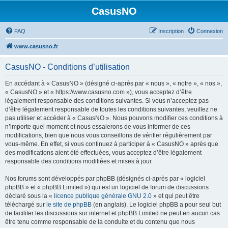
CasusNO
FAQ
Inscription
Connexion
www.casusno.fr
CasusNO - Conditions d’utilisation
En accédant à « CasusNO » (désigné ci-après par « nous », « notre », « nos »,
« CasusNO » et « https://www.casusno.com »), vous acceptez d’être
légalement responsable des conditions suivantes. Si vous n’acceptez pas
d’être légalement responsable de toutes les conditions suivantes, veuillez ne
pas utiliser et accéder à « CasusNO ». Nous pouvons modifier ces conditions à
n’importe quel moment et nous essaierons de vous informer de ces
modifications, bien que nous vous conseillons de vérifier régulièrement par
vous-même. En effet, si vous continuez à participer à « CasusNO » après que
des modifications aient été effectuées, vous acceptez d’être légalement
responsable des conditions modifiées et mises à jour.
Nos forums sont développés par phpBB (désignés ci-après par « logiciel
phpBB » et « phpBB Limited ») qui est un logiciel de forum de discussions
déclaré sous la «
licence publique générale GNU 2.0
» et qui peut être
téléchargé sur
le site de phpBB
(en anglais). Le logiciel phpBB a pour seul but
de faciliter les discussions sur internet et phpBB Limited ne peut en aucun cas
être tenu comme responsable de la conduite et du contenu que nous