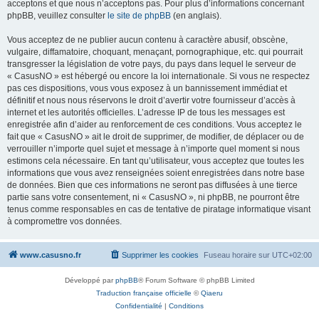
acceptons et que nous n’acceptons pas. Pour plus d’informations concernant
phpBB, veuillez consulter
le site de phpBB
(en anglais).
Vous acceptez de ne publier aucun contenu à caractère abusif, obscène,
vulgaire, diffamatoire, choquant, menaçant, pornographique, etc. qui pourrait
transgresser la législation de votre pays, du pays dans lequel le serveur de
« CasusNO » est hébergé ou encore la loi internationale. Si vous ne respectez
pas ces dispositions, vous vous exposez à un bannissement immédiat et
définitif et nous nous réservons le droit d’avertir votre fournisseur d’accès à
internet et les autorités officielles. L’adresse IP de tous les messages est
enregistrée afin d’aider au renforcement de ces conditions. Vous acceptez le
fait que « CasusNO » ait le droit de supprimer, de modifier, de déplacer ou de
verrouiller n’importe quel sujet et message à n’importe quel moment si nous
estimons cela nécessaire. En tant qu’utilisateur, vous acceptez que toutes les
informations que vous avez renseignées soient enregistrées dans notre base
de données. Bien que ces informations ne seront pas diffusées à une tierce
partie sans votre consentement, ni « CasusNO », ni phpBB, ne pourront être
tenus comme responsables en cas de tentative de piratage informatique visant
à compromettre vos données.
www.casusno.fr
Supprimer les cookies
Fuseau horaire sur
UTC+02:00
Développé par
phpBB
® Forum Software © phpBB Limited
Traduction française officielle
©
Qiaeru
Confidentialité
|
Conditions