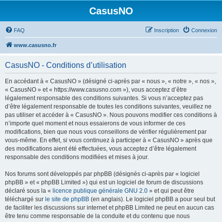
CasusNO
FAQ
Inscription
Connexion
www.casusno.fr
CasusNO - Conditions d’utilisation
En accédant à « CasusNO » (désigné ci-après par « nous », « notre », « nos »,
« CasusNO » et « https://www.casusno.com »), vous acceptez d’être
légalement responsable des conditions suivantes. Si vous n’acceptez pas
d’être légalement responsable de toutes les conditions suivantes, veuillez ne
pas utiliser et accéder à « CasusNO ». Nous pouvons modifier ces conditions à
n’importe quel moment et nous essaierons de vous informer de ces
modifications, bien que nous vous conseillons de vérifier régulièrement par
vous-même. En effet, si vous continuez à participer à « CasusNO » après que
des modifications aient été effectuées, vous acceptez d’être légalement
responsable des conditions modifiées et mises à jour.
Nos forums sont développés par phpBB (désignés ci-après par « logiciel
phpBB » et « phpBB Limited ») qui est un logiciel de forum de discussions
déclaré sous la «
licence publique générale GNU 2.0
» et qui peut être
téléchargé sur
le site de phpBB
(en anglais). Le logiciel phpBB a pour seul but
de faciliter les discussions sur internet et phpBB Limited ne peut en aucun cas
être tenu comme responsable de la conduite et du contenu que nous