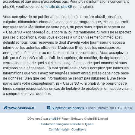
acceptons et que nous n’acceptons pas. Pour plus d’informations concernant
phpBB, veuillez consulter
le site de phpBB
(en anglais).
Vous acceptez de ne publier aucun contenu à caractère abusif, obscène,
vulgaire, diffamatoire, choquant, menaçant, pornographique, etc. qui pourrait
transgresser la législation de votre pays, du pays dans lequel le serveur de
« CasusNO » est hébergé ou encore la loi internationale. Si vous ne respectez
pas ces dispositions, vous vous exposez à un bannissement immédiat et
définitif et nous nous réservons le droit d’avertir votre fournisseur d’accès à
internet et les autorités officielles. L’adresse IP de tous les messages est
enregistrée afin d’aider au renforcement de ces conditions. Vous acceptez le
fait que « CasusNO » ait le droit de supprimer, de modifier, de déplacer ou de
verrouiller n’importe quel sujet et message à n’importe quel moment si nous
estimons cela nécessaire. En tant qu’utilisateur, vous acceptez que toutes les
informations que vous avez renseignées soient enregistrées dans notre base
de données. Bien que ces informations ne seront pas diffusées à une tierce
partie sans votre consentement, ni « CasusNO », ni phpBB, ne pourront être
tenus comme responsables en cas de tentative de piratage informatique visant
à compromettre vos données.
www.casusno.fr
Supprimer les cookies
Fuseau horaire sur
UTC+02:00
Développé par
phpBB
® Forum Software © phpBB Limited
Traduction française officielle
©
Qiaeru
Confidentialité
|
Conditions