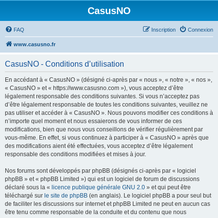
CasusNO
FAQ
Inscription
Connexion
www.casusno.fr
CasusNO - Conditions d’utilisation
En accédant à « CasusNO » (désigné ci-après par « nous », « notre », « nos »,
« CasusNO » et « https://www.casusno.com »), vous acceptez d’être
légalement responsable des conditions suivantes. Si vous n’acceptez pas
d’être légalement responsable de toutes les conditions suivantes, veuillez ne
pas utiliser et accéder à « CasusNO ». Nous pouvons modifier ces conditions à
n’importe quel moment et nous essaierons de vous informer de ces
modifications, bien que nous vous conseillons de vérifier régulièrement par
vous-même. En effet, si vous continuez à participer à « CasusNO » après que
des modifications aient été effectuées, vous acceptez d’être légalement
responsable des conditions modifiées et mises à jour.
Nos forums sont développés par phpBB (désignés ci-après par « logiciel
phpBB » et « phpBB Limited ») qui est un logiciel de forum de discussions
déclaré sous la «
licence publique générale GNU 2.0
» et qui peut être
téléchargé sur
le site de phpBB
(en anglais). Le logiciel phpBB a pour seul but
de faciliter les discussions sur internet et phpBB Limited ne peut en aucun cas
être tenu comme responsable de la conduite et du contenu que nous