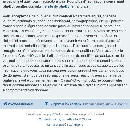
acceptons et que nous n’acceptons pas. Pour plus d’informations concernant
phpBB, veuillez consulter
le site de phpBB
(en anglais).
Vous acceptez de ne publier aucun contenu à caractère abusif, obscène,
vulgaire, diffamatoire, choquant, menaçant, pornographique, etc. qui pourrait
transgresser la législation de votre pays, du pays dans lequel le serveur de
« CasusNO » est hébergé ou encore la loi internationale. Si vous ne respectez
pas ces dispositions, vous vous exposez à un bannissement immédiat et
définitif et nous nous réservons le droit d’avertir votre fournisseur d’accès à
internet et les autorités officielles. L’adresse IP de tous les messages est
enregistrée afin d’aider au renforcement de ces conditions. Vous acceptez le
fait que « CasusNO » ait le droit de supprimer, de modifier, de déplacer ou de
verrouiller n’importe quel sujet et message à n’importe quel moment si nous
estimons cela nécessaire. En tant qu’utilisateur, vous acceptez que toutes les
informations que vous avez renseignées soient enregistrées dans notre base
de données. Bien que ces informations ne seront pas diffusées à une tierce
partie sans votre consentement, ni « CasusNO », ni phpBB, ne pourront être
tenus comme responsables en cas de tentative de piratage informatique visant
à compromettre vos données.
www.casusno.fr
Supprimer les cookies
Fuseau horaire sur
UTC+02:00
Développé par
phpBB
® Forum Software © phpBB Limited
Traduction française officielle
©
Qiaeru
Confidentialité
|
Conditions