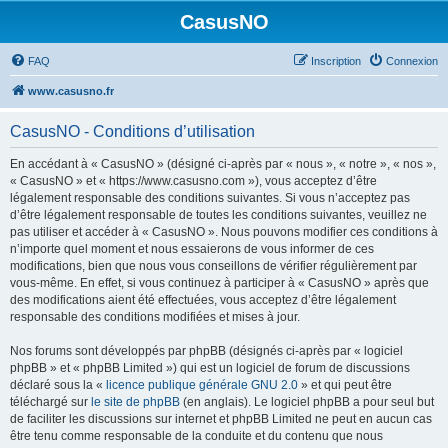
CasusNO
FAQ
Inscription
Connexion
www.casusno.fr
CasusNO - Conditions d’utilisation
En accédant à « CasusNO » (désigné ci-après par « nous », « notre », « nos »,
« CasusNO » et « https://www.casusno.com »), vous acceptez d’être
légalement responsable des conditions suivantes. Si vous n’acceptez pas
d’être légalement responsable de toutes les conditions suivantes, veuillez ne
pas utiliser et accéder à « CasusNO ». Nous pouvons modifier ces conditions à
n’importe quel moment et nous essaierons de vous informer de ces
modifications, bien que nous vous conseillons de vérifier régulièrement par
vous-même. En effet, si vous continuez à participer à « CasusNO » après que
des modifications aient été effectuées, vous acceptez d’être légalement
responsable des conditions modifiées et mises à jour.
Nos forums sont développés par phpBB (désignés ci-après par « logiciel
phpBB » et « phpBB Limited ») qui est un logiciel de forum de discussions
déclaré sous la «
licence publique générale GNU 2.0
» et qui peut être
téléchargé sur
le site de phpBB
(en anglais). Le logiciel phpBB a pour seul but
de faciliter les discussions sur internet et phpBB Limited ne peut en aucun cas
être tenu comme responsable de la conduite et du contenu que nous