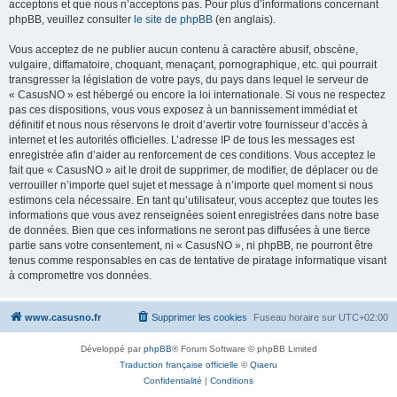
acceptons et que nous n’acceptons pas. Pour plus d’informations concernant
phpBB, veuillez consulter
le site de phpBB
(en anglais).
Vous acceptez de ne publier aucun contenu à caractère abusif, obscène,
vulgaire, diffamatoire, choquant, menaçant, pornographique, etc. qui pourrait
transgresser la législation de votre pays, du pays dans lequel le serveur de
« CasusNO » est hébergé ou encore la loi internationale. Si vous ne respectez
pas ces dispositions, vous vous exposez à un bannissement immédiat et
définitif et nous nous réservons le droit d’avertir votre fournisseur d’accès à
internet et les autorités officielles. L’adresse IP de tous les messages est
enregistrée afin d’aider au renforcement de ces conditions. Vous acceptez le
fait que « CasusNO » ait le droit de supprimer, de modifier, de déplacer ou de
verrouiller n’importe quel sujet et message à n’importe quel moment si nous
estimons cela nécessaire. En tant qu’utilisateur, vous acceptez que toutes les
informations que vous avez renseignées soient enregistrées dans notre base
de données. Bien que ces informations ne seront pas diffusées à une tierce
partie sans votre consentement, ni « CasusNO », ni phpBB, ne pourront être
tenus comme responsables en cas de tentative de piratage informatique visant
à compromettre vos données.
www.casusno.fr
Supprimer les cookies
Fuseau horaire sur
UTC+02:00
Développé par
phpBB
® Forum Software © phpBB Limited
Traduction française officielle
©
Qiaeru
Confidentialité
|
Conditions