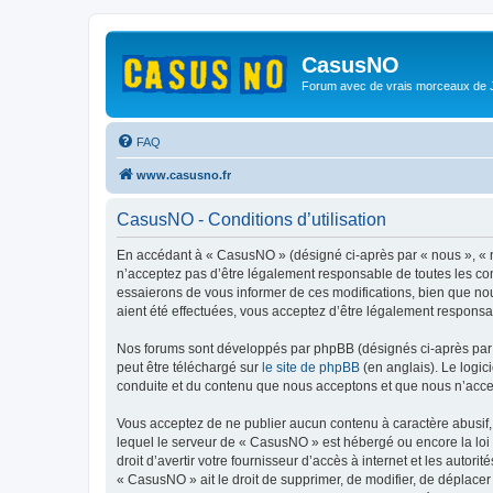
CasusNO
Forum avec de vrais morceaux de
FAQ
www.casusno.fr
CasusNO - Conditions d’utilisation
En accédant à « CasusNO » (désigné ci-après par « nous », « n
n’acceptez pas d’être légalement responsable de toutes les co
essaierons de vous informer de ces modifications, bien que nou
aient été effectuées, vous acceptez d’être légalement responsa
Nos forums sont développés par phpBB (désignés ci-après par «
peut être téléchargé sur
le site de phpBB
(en anglais). Le logic
conduite et du contenu que nous acceptons et que nous n’acce
Vous acceptez de ne publier aucun contenu à caractère abusif, 
lequel le serveur de « CasusNO » est hébergé ou encore la loi 
droit d’avertir votre fournisseur d’accès à internet et les autor
« CasusNO » ait le droit de supprimer, de modifier, de déplacer