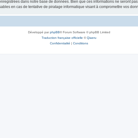
nregistrées dans notre base de données. Bien que ces informations ne seront pas d
bles en cas de tentative de piratage informatique visant à compromettre vos don
Développé par
phpBB
® Forum Software © phpBB Limited
Traduction française officielle
©
Qiaeru
Confidentialité
|
Conditions