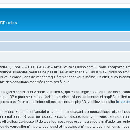
 JDR dedans.
otre », « nos », « CasusNO » et « https://www.casusno.com »), vous acceptez d’êt
nditions suivantes, veuillez ne pas utiliser et accéder à « CasusNO ». Nous pouvon
s vous conseillons de vérifier régulièrement par vous-même. En effet, si vous con
ble des conditions modifiées et mises à jour.
 logiciel phpBB » et « phpBB Limited ») qui est un logiciel de forum de discussio
iel phpBB a pour seul but de faciliter les discussions sur internet et phpBB Limit
ptons pas. Pour plus d’informations concernant phpBB, veuillez consulter
le site 
obscène, vulgaire, diffamatoire, choquant, menaçant, pornographique, etc. qui pourr
internationale. Si vous ne respectez pas ces dispositions, vous vous exposez à un 
ités officielles. L’adresse IP de tous les messages est enregistrée afin d’aider au re
 ou de verrouiller n’importe quel sujet et message à n’importe quel moment si nous 