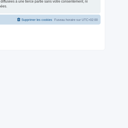
iffusées à une tierce partie sans votre consentement, ni
nées.
Supprimer les cookies
Fuseau horaire sur
UTC+02:00