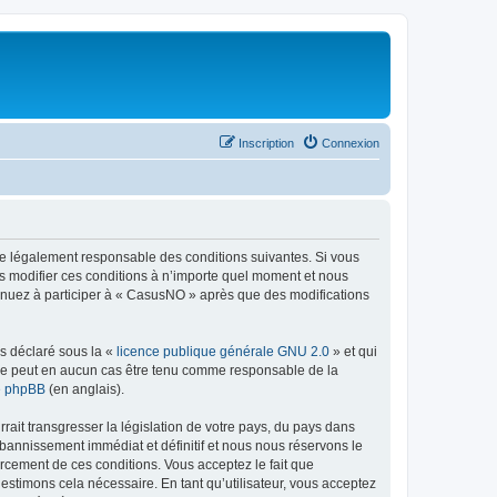
Inscription
Connexion
re légalement responsable des conditions suivantes. Si vous
s modifier ces conditions à n’importe quel moment et nous
tinuez à participer à « CasusNO » après que des modifications
ns déclaré sous la «
licence publique générale GNU 2.0
» et qui
ed ne peut en aucun cas être tenu comme responsable de la
de phpBB
(en anglais).
ait transgresser la législation de votre pays, du pays dans
bannissement immédiat et définitif et nous nous réservons le
nforcement de ces conditions. Vous acceptez le fait que
estimons cela nécessaire. En tant qu’utilisateur, vous acceptez