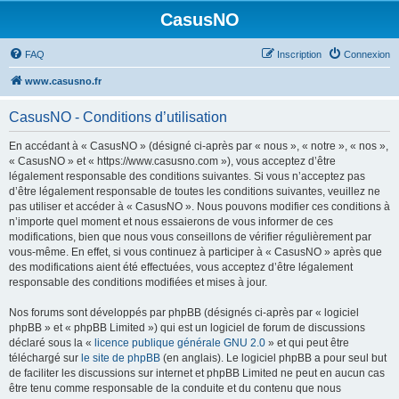
CasusNO
FAQ
Inscription
Connexion
www.casusno.fr
CasusNO - Conditions d’utilisation
En accédant à « CasusNO » (désigné ci-après par « nous », « notre », « nos »,
« CasusNO » et « https://www.casusno.com »), vous acceptez d’être
légalement responsable des conditions suivantes. Si vous n’acceptez pas
d’être légalement responsable de toutes les conditions suivantes, veuillez ne
pas utiliser et accéder à « CasusNO ». Nous pouvons modifier ces conditions à
n’importe quel moment et nous essaierons de vous informer de ces
modifications, bien que nous vous conseillons de vérifier régulièrement par
vous-même. En effet, si vous continuez à participer à « CasusNO » après que
des modifications aient été effectuées, vous acceptez d’être légalement
responsable des conditions modifiées et mises à jour.
Nos forums sont développés par phpBB (désignés ci-après par « logiciel
phpBB » et « phpBB Limited ») qui est un logiciel de forum de discussions
déclaré sous la «
licence publique générale GNU 2.0
» et qui peut être
téléchargé sur
le site de phpBB
(en anglais). Le logiciel phpBB a pour seul but
de faciliter les discussions sur internet et phpBB Limited ne peut en aucun cas
être tenu comme responsable de la conduite et du contenu que nous