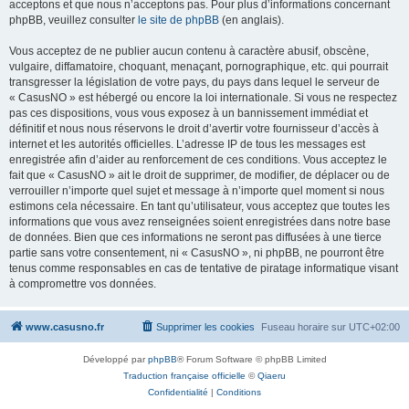
acceptons et que nous n’acceptons pas. Pour plus d’informations concernant
phpBB, veuillez consulter
le site de phpBB
(en anglais).
Vous acceptez de ne publier aucun contenu à caractère abusif, obscène,
vulgaire, diffamatoire, choquant, menaçant, pornographique, etc. qui pourrait
transgresser la législation de votre pays, du pays dans lequel le serveur de
« CasusNO » est hébergé ou encore la loi internationale. Si vous ne respectez
pas ces dispositions, vous vous exposez à un bannissement immédiat et
définitif et nous nous réservons le droit d’avertir votre fournisseur d’accès à
internet et les autorités officielles. L’adresse IP de tous les messages est
enregistrée afin d’aider au renforcement de ces conditions. Vous acceptez le
fait que « CasusNO » ait le droit de supprimer, de modifier, de déplacer ou de
verrouiller n’importe quel sujet et message à n’importe quel moment si nous
estimons cela nécessaire. En tant qu’utilisateur, vous acceptez que toutes les
informations que vous avez renseignées soient enregistrées dans notre base
de données. Bien que ces informations ne seront pas diffusées à une tierce
partie sans votre consentement, ni « CasusNO », ni phpBB, ne pourront être
tenus comme responsables en cas de tentative de piratage informatique visant
à compromettre vos données.
www.casusno.fr
Supprimer les cookies
Fuseau horaire sur
UTC+02:00
Développé par
phpBB
® Forum Software © phpBB Limited
Traduction française officielle
©
Qiaeru
Confidentialité
|
Conditions