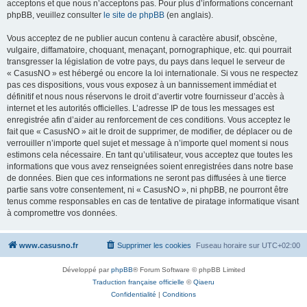
acceptons et que nous n’acceptons pas. Pour plus d’informations concernant
phpBB, veuillez consulter
le site de phpBB
(en anglais).
Vous acceptez de ne publier aucun contenu à caractère abusif, obscène,
vulgaire, diffamatoire, choquant, menaçant, pornographique, etc. qui pourrait
transgresser la législation de votre pays, du pays dans lequel le serveur de
« CasusNO » est hébergé ou encore la loi internationale. Si vous ne respectez
pas ces dispositions, vous vous exposez à un bannissement immédiat et
définitif et nous nous réservons le droit d’avertir votre fournisseur d’accès à
internet et les autorités officielles. L’adresse IP de tous les messages est
enregistrée afin d’aider au renforcement de ces conditions. Vous acceptez le
fait que « CasusNO » ait le droit de supprimer, de modifier, de déplacer ou de
verrouiller n’importe quel sujet et message à n’importe quel moment si nous
estimons cela nécessaire. En tant qu’utilisateur, vous acceptez que toutes les
informations que vous avez renseignées soient enregistrées dans notre base
de données. Bien que ces informations ne seront pas diffusées à une tierce
partie sans votre consentement, ni « CasusNO », ni phpBB, ne pourront être
tenus comme responsables en cas de tentative de piratage informatique visant
à compromettre vos données.
www.casusno.fr
Supprimer les cookies
Fuseau horaire sur
UTC+02:00
Développé par
phpBB
® Forum Software © phpBB Limited
Traduction française officielle
©
Qiaeru
Confidentialité
|
Conditions