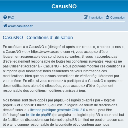
CasusNO
FAQ
Inscription
Connexion
www.casusno.fr
CasusNO - Conditions d’utilisation
En accédant à « CasusNO » (désigné ci-après par « nous », « notre », « nos »,
« CasusNO » et « https://www.casusno.com »), vous acceptez d’être
légalement responsable des conditions suivantes. Si vous n’acceptez pas
d’être légalement responsable de toutes les conditions suivantes, veuillez ne
pas utiliser et accéder à « CasusNO ». Nous pouvons modifier ces conditions à
n’importe quel moment et nous essaierons de vous informer de ces
modifications, bien que nous vous conseillons de vérifier régulièrement par
vous-même. En effet, si vous continuez à participer à « CasusNO » après que
des modifications aient été effectuées, vous acceptez d’être légalement
responsable des conditions modifiées et mises à jour.
Nos forums sont développés par phpBB (désignés ci-après par « logiciel
phpBB » et « phpBB Limited ») qui est un logiciel de forum de discussions
déclaré sous la «
licence publique générale GNU 2.0
» et qui peut être
téléchargé sur
le site de phpBB
(en anglais). Le logiciel phpBB a pour seul but
de faciliter les discussions sur internet et phpBB Limited ne peut en aucun cas
être tenu comme responsable de la conduite et du contenu que nous