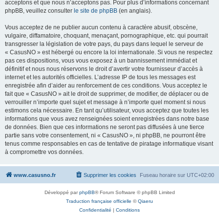
acceptons et que nous n’acceptons pas. Pour plus d’informations concernant
phpBB, veuillez consulter
le site de phpBB
(en anglais).
Vous acceptez de ne publier aucun contenu à caractère abusif, obscène,
vulgaire, diffamatoire, choquant, menaçant, pornographique, etc. qui pourrait
transgresser la législation de votre pays, du pays dans lequel le serveur de
« CasusNO » est hébergé ou encore la loi internationale. Si vous ne respectez
pas ces dispositions, vous vous exposez à un bannissement immédiat et
définitif et nous nous réservons le droit d’avertir votre fournisseur d’accès à
internet et les autorités officielles. L’adresse IP de tous les messages est
enregistrée afin d’aider au renforcement de ces conditions. Vous acceptez le
fait que « CasusNO » ait le droit de supprimer, de modifier, de déplacer ou de
verrouiller n’importe quel sujet et message à n’importe quel moment si nous
estimons cela nécessaire. En tant qu’utilisateur, vous acceptez que toutes les
informations que vous avez renseignées soient enregistrées dans notre base
de données. Bien que ces informations ne seront pas diffusées à une tierce
partie sans votre consentement, ni « CasusNO », ni phpBB, ne pourront être
tenus comme responsables en cas de tentative de piratage informatique visant
à compromettre vos données.
www.casusno.fr
Supprimer les cookies
Fuseau horaire sur
UTC+02:00
Développé par
phpBB
® Forum Software © phpBB Limited
Traduction française officielle
©
Qiaeru
Confidentialité
|
Conditions