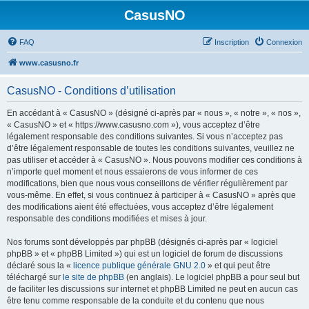
CasusNO
FAQ
Inscription
Connexion
www.casusno.fr
CasusNO - Conditions d’utilisation
En accédant à « CasusNO » (désigné ci-après par « nous », « notre », « nos »,
« CasusNO » et « https://www.casusno.com »), vous acceptez d’être
légalement responsable des conditions suivantes. Si vous n’acceptez pas
d’être légalement responsable de toutes les conditions suivantes, veuillez ne
pas utiliser et accéder à « CasusNO ». Nous pouvons modifier ces conditions à
n’importe quel moment et nous essaierons de vous informer de ces
modifications, bien que nous vous conseillons de vérifier régulièrement par
vous-même. En effet, si vous continuez à participer à « CasusNO » après que
des modifications aient été effectuées, vous acceptez d’être légalement
responsable des conditions modifiées et mises à jour.
Nos forums sont développés par phpBB (désignés ci-après par « logiciel
phpBB » et « phpBB Limited ») qui est un logiciel de forum de discussions
déclaré sous la «
licence publique générale GNU 2.0
» et qui peut être
téléchargé sur
le site de phpBB
(en anglais). Le logiciel phpBB a pour seul but
de faciliter les discussions sur internet et phpBB Limited ne peut en aucun cas
être tenu comme responsable de la conduite et du contenu que nous