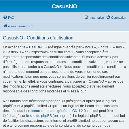
CasusNO
FAQ
Inscription
Connexion
www.casusno.fr
CasusNO - Conditions d’utilisation
En accédant à « CasusNO » (désigné ci-après par « nous », « notre », « nos »,
« CasusNO » et « https://www.casusno.com »), vous acceptez d’être
légalement responsable des conditions suivantes. Si vous n’acceptez pas
d’être légalement responsable de toutes les conditions suivantes, veuillez ne
pas utiliser et accéder à « CasusNO ». Nous pouvons modifier ces conditions à
n’importe quel moment et nous essaierons de vous informer de ces
modifications, bien que nous vous conseillons de vérifier régulièrement par
vous-même. En effet, si vous continuez à participer à « CasusNO » après que
des modifications aient été effectuées, vous acceptez d’être légalement
responsable des conditions modifiées et mises à jour.
Nos forums sont développés par phpBB (désignés ci-après par « logiciel
phpBB » et « phpBB Limited ») qui est un logiciel de forum de discussions
déclaré sous la «
licence publique générale GNU 2.0
» et qui peut être
téléchargé sur
le site de phpBB
(en anglais). Le logiciel phpBB a pour seul but
de faciliter les discussions sur internet et phpBB Limited ne peut en aucun cas
être tenu comme responsable de la conduite et du contenu que nous