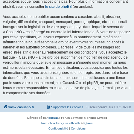
acceptons et que nous n’acceptons pas. Pour plus d’informations concernant
phpBB, veuillez consulter
le site de phpBB
(en anglais).
Vous acceptez de ne publier aucun contenu à caractère abusif, obscène,
vulgaire, diffamatoire, choquant, menaçant, pornographique, etc. qui pourrait
transgresser la législation de votre pays, du pays dans lequel le serveur de
« CasusNO » est hébergé ou encore la loi internationale. Si vous ne respectez
pas ces dispositions, vous vous exposez à un bannissement immédiat et
définitif et nous nous réservons le droit d’avertir votre fournisseur d’accès à
internet et les autorités officielles. L’adresse IP de tous les messages est
enregistrée afin d’aider au renforcement de ces conditions. Vous acceptez le
fait que « CasusNO » ait le droit de supprimer, de modifier, de déplacer ou de
verrouiller n’importe quel sujet et message à n’importe quel moment si nous
estimons cela nécessaire. En tant qu’utilisateur, vous acceptez que toutes les
informations que vous avez renseignées soient enregistrées dans notre base
de données. Bien que ces informations ne seront pas diffusées à une tierce
partie sans votre consentement, ni « CasusNO », ni phpBB, ne pourront être
tenus comme responsables en cas de tentative de piratage informatique visant
à compromettre vos données.
www.casusno.fr
Supprimer les cookies
Fuseau horaire sur
UTC+02:00
Développé par
phpBB
® Forum Software © phpBB Limited
Traduction française officielle
©
Qiaeru
Confidentialité
|
Conditions