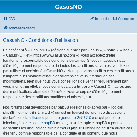
CasusNO
FAQ
Inscription
Connexion
www.casusno.fr
CasusNO - Conditions d’utilisation
En accédant à « CasusNO » (désigné ci-après par « nous », « notre », « nos »,
« CasusNO » et « https://www.casusno.com »), vous acceptez d’être
légalement responsable des conditions suivantes. Si vous n’acceptez pas
d’être légalement responsable de toutes les conditions suivantes, veuillez ne
pas utiliser et accéder à « CasusNO ». Nous pouvons modifier ces conditions à
n’importe quel moment et nous essaierons de vous informer de ces
modifications, bien que nous vous conseillons de vérifier régulièrement par
vous-même. En effet, si vous continuez à participer à « CasusNO » après que
des modifications aient été effectuées, vous acceptez d’être légalement
responsable des conditions modifiées et mises à jour.
Nos forums sont développés par phpBB (désignés ci-après par « logiciel
phpBB » et « phpBB Limited ») qui est un logiciel de forum de discussions
déclaré sous la «
licence publique générale GNU 2.0
» et qui peut être
téléchargé sur
le site de phpBB
(en anglais). Le logiciel phpBB a pour seul but
de faciliter les discussions sur internet et phpBB Limited ne peut en aucun cas
être tenu comme responsable de la conduite et du contenu que nous