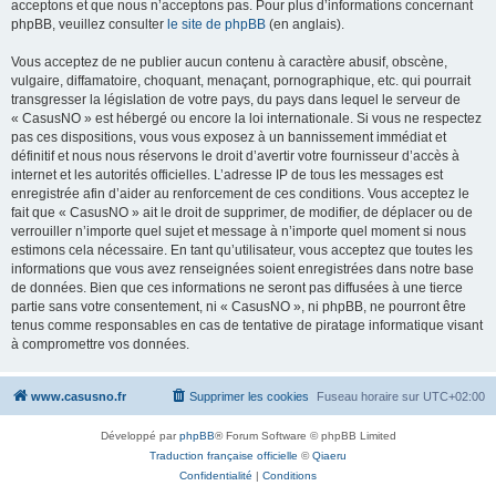
acceptons et que nous n’acceptons pas. Pour plus d’informations concernant
phpBB, veuillez consulter
le site de phpBB
(en anglais).
Vous acceptez de ne publier aucun contenu à caractère abusif, obscène,
vulgaire, diffamatoire, choquant, menaçant, pornographique, etc. qui pourrait
transgresser la législation de votre pays, du pays dans lequel le serveur de
« CasusNO » est hébergé ou encore la loi internationale. Si vous ne respectez
pas ces dispositions, vous vous exposez à un bannissement immédiat et
définitif et nous nous réservons le droit d’avertir votre fournisseur d’accès à
internet et les autorités officielles. L’adresse IP de tous les messages est
enregistrée afin d’aider au renforcement de ces conditions. Vous acceptez le
fait que « CasusNO » ait le droit de supprimer, de modifier, de déplacer ou de
verrouiller n’importe quel sujet et message à n’importe quel moment si nous
estimons cela nécessaire. En tant qu’utilisateur, vous acceptez que toutes les
informations que vous avez renseignées soient enregistrées dans notre base
de données. Bien que ces informations ne seront pas diffusées à une tierce
partie sans votre consentement, ni « CasusNO », ni phpBB, ne pourront être
tenus comme responsables en cas de tentative de piratage informatique visant
à compromettre vos données.
www.casusno.fr
Supprimer les cookies
Fuseau horaire sur
UTC+02:00
Développé par
phpBB
® Forum Software © phpBB Limited
Traduction française officielle
©
Qiaeru
Confidentialité
|
Conditions