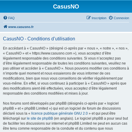
CasusNO
FAQ
Inscription
Connexion
www.casusno.fr
CasusNO - Conditions d’utilisation
En accédant à « CasusNO » (désigné ci-après par « nous », « notre », « nos »,
« CasusNO » et « https://www.casusno.com »), vous acceptez d’être
légalement responsable des conditions suivantes. Si vous n’acceptez pas
d’être légalement responsable de toutes les conditions suivantes, veuillez ne
pas utiliser et accéder à « CasusNO ». Nous pouvons modifier ces conditions à
n’importe quel moment et nous essaierons de vous informer de ces
modifications, bien que nous vous conseillons de vérifier régulièrement par
vous-même. En effet, si vous continuez à participer à « CasusNO » après que
des modifications aient été effectuées, vous acceptez d’être légalement
responsable des conditions modifiées et mises à jour.
Nos forums sont développés par phpBB (désignés ci-après par « logiciel
phpBB » et « phpBB Limited ») qui est un logiciel de forum de discussions
déclaré sous la «
licence publique générale GNU 2.0
» et qui peut être
téléchargé sur
le site de phpBB
(en anglais). Le logiciel phpBB a pour seul but
de faciliter les discussions sur internet et phpBB Limited ne peut en aucun cas
être tenu comme responsable de la conduite et du contenu que nous