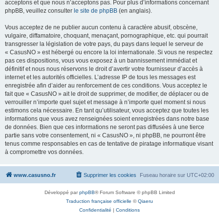
acceptons et que nous n’acceptons pas. Pour plus d’informations concernant
phpBB, veuillez consulter
le site de phpBB
(en anglais).
Vous acceptez de ne publier aucun contenu à caractère abusif, obscène,
vulgaire, diffamatoire, choquant, menaçant, pornographique, etc. qui pourrait
transgresser la législation de votre pays, du pays dans lequel le serveur de
« CasusNO » est hébergé ou encore la loi internationale. Si vous ne respectez
pas ces dispositions, vous vous exposez à un bannissement immédiat et
définitif et nous nous réservons le droit d’avertir votre fournisseur d’accès à
internet et les autorités officielles. L’adresse IP de tous les messages est
enregistrée afin d’aider au renforcement de ces conditions. Vous acceptez le
fait que « CasusNO » ait le droit de supprimer, de modifier, de déplacer ou de
verrouiller n’importe quel sujet et message à n’importe quel moment si nous
estimons cela nécessaire. En tant qu’utilisateur, vous acceptez que toutes les
informations que vous avez renseignées soient enregistrées dans notre base
de données. Bien que ces informations ne seront pas diffusées à une tierce
partie sans votre consentement, ni « CasusNO », ni phpBB, ne pourront être
tenus comme responsables en cas de tentative de piratage informatique visant
à compromettre vos données.
www.casusno.fr
Supprimer les cookies
Fuseau horaire sur
UTC+02:00
Développé par
phpBB
® Forum Software © phpBB Limited
Traduction française officielle
©
Qiaeru
Confidentialité
|
Conditions