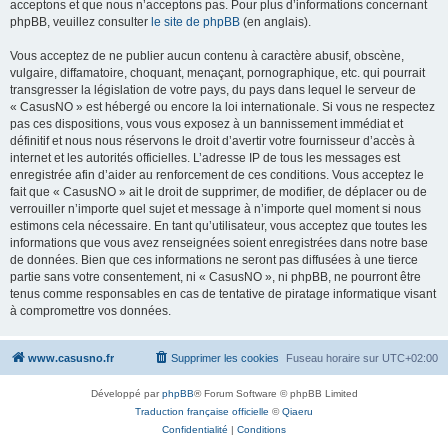
acceptons et que nous n’acceptons pas. Pour plus d’informations concernant
phpBB, veuillez consulter
le site de phpBB
(en anglais).
Vous acceptez de ne publier aucun contenu à caractère abusif, obscène,
vulgaire, diffamatoire, choquant, menaçant, pornographique, etc. qui pourrait
transgresser la législation de votre pays, du pays dans lequel le serveur de
« CasusNO » est hébergé ou encore la loi internationale. Si vous ne respectez
pas ces dispositions, vous vous exposez à un bannissement immédiat et
définitif et nous nous réservons le droit d’avertir votre fournisseur d’accès à
internet et les autorités officielles. L’adresse IP de tous les messages est
enregistrée afin d’aider au renforcement de ces conditions. Vous acceptez le
fait que « CasusNO » ait le droit de supprimer, de modifier, de déplacer ou de
verrouiller n’importe quel sujet et message à n’importe quel moment si nous
estimons cela nécessaire. En tant qu’utilisateur, vous acceptez que toutes les
informations que vous avez renseignées soient enregistrées dans notre base
de données. Bien que ces informations ne seront pas diffusées à une tierce
partie sans votre consentement, ni « CasusNO », ni phpBB, ne pourront être
tenus comme responsables en cas de tentative de piratage informatique visant
à compromettre vos données.
www.casusno.fr
Supprimer les cookies
Fuseau horaire sur
UTC+02:00
Développé par
phpBB
® Forum Software © phpBB Limited
Traduction française officielle
©
Qiaeru
Confidentialité
|
Conditions