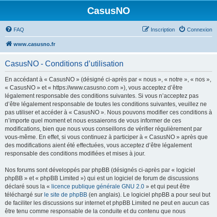
CasusNO
FAQ
Inscription
Connexion
www.casusno.fr
CasusNO - Conditions d’utilisation
En accédant à « CasusNO » (désigné ci-après par « nous », « notre », « nos »,
« CasusNO » et « https://www.casusno.com »), vous acceptez d’être
légalement responsable des conditions suivantes. Si vous n’acceptez pas
d’être légalement responsable de toutes les conditions suivantes, veuillez ne
pas utiliser et accéder à « CasusNO ». Nous pouvons modifier ces conditions à
n’importe quel moment et nous essaierons de vous informer de ces
modifications, bien que nous vous conseillons de vérifier régulièrement par
vous-même. En effet, si vous continuez à participer à « CasusNO » après que
des modifications aient été effectuées, vous acceptez d’être légalement
responsable des conditions modifiées et mises à jour.
Nos forums sont développés par phpBB (désignés ci-après par « logiciel
phpBB » et « phpBB Limited ») qui est un logiciel de forum de discussions
déclaré sous la «
licence publique générale GNU 2.0
» et qui peut être
téléchargé sur
le site de phpBB
(en anglais). Le logiciel phpBB a pour seul but
de faciliter les discussions sur internet et phpBB Limited ne peut en aucun cas
être tenu comme responsable de la conduite et du contenu que nous