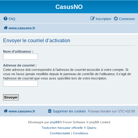
CasusNO
FAQ
Inscription
Connexion
www.casusno.fr
Envoyer le courriel d’activation
Nom d’utilisateur :
Adresse de courriel :
Cette adresse doit correspondre à l’adresse de courriel associée à votre compte. Si
vous ne l’avez jamais modifiée depuis le panneau de contrôle de l’utilisateur, il s’agit de
l’adresse de courriel que vous avez spécifiée lors de votre inscription.
www.casusno.fr
Supprimer les cookies
Fuseau horaire sur
UTC+02:00
Développé par
phpBB
® Forum Software © phpBB Limited
Traduction française officielle
©
Qiaeru
Confidentialité
|
Conditions