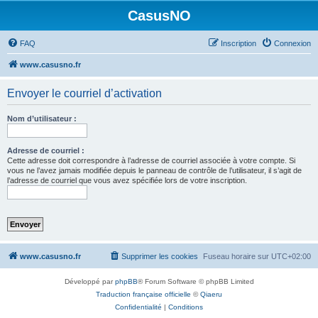
CasusNO
FAQ
Inscription
Connexion
www.casusno.fr
Envoyer le courriel d’activation
Nom d’utilisateur :
Adresse de courriel :
Cette adresse doit correspondre à l’adresse de courriel associée à votre compte. Si
vous ne l’avez jamais modifiée depuis le panneau de contrôle de l’utilisateur, il s’agit de
l’adresse de courriel que vous avez spécifiée lors de votre inscription.
www.casusno.fr
Supprimer les cookies
Fuseau horaire sur
UTC+02:00
Développé par
phpBB
® Forum Software © phpBB Limited
Traduction française officielle
©
Qiaeru
Confidentialité
|
Conditions