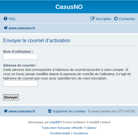
CasusNO
FAQ
Inscription
Connexion
www.casusno.fr
Envoyer le courriel d’activation
Nom d’utilisateur :
Adresse de courriel :
Cette adresse doit correspondre à l’adresse de courriel associée à votre compte. Si
vous ne l’avez jamais modifiée depuis le panneau de contrôle de l’utilisateur, il s’agit de
l’adresse de courriel que vous avez spécifiée lors de votre inscription.
www.casusno.fr
Supprimer les cookies
Fuseau horaire sur
UTC+02:00
Développé par
phpBB
® Forum Software © phpBB Limited
Traduction française officielle
©
Qiaeru
Confidentialité
|
Conditions