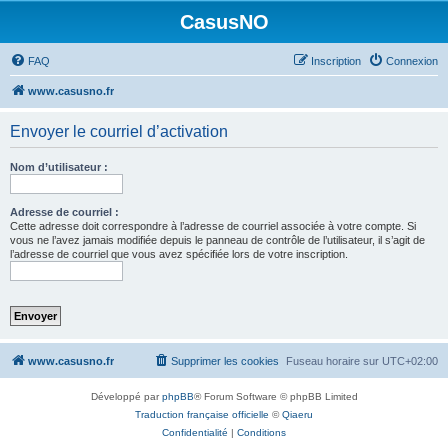
CasusNO
FAQ
Inscription
Connexion
www.casusno.fr
Envoyer le courriel d’activation
Nom d’utilisateur :
Adresse de courriel :
Cette adresse doit correspondre à l’adresse de courriel associée à votre compte. Si
vous ne l’avez jamais modifiée depuis le panneau de contrôle de l’utilisateur, il s’agit de
l’adresse de courriel que vous avez spécifiée lors de votre inscription.
www.casusno.fr
Supprimer les cookies
Fuseau horaire sur
UTC+02:00
Développé par
phpBB
® Forum Software © phpBB Limited
Traduction française officielle
©
Qiaeru
Confidentialité
|
Conditions