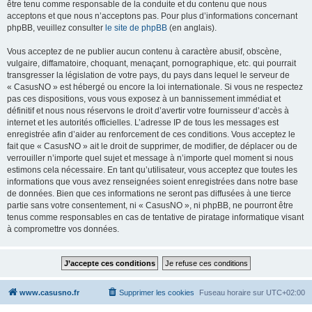
être tenu comme responsable de la conduite et du contenu que nous
acceptons et que nous n’acceptons pas. Pour plus d’informations concernant
phpBB, veuillez consulter
le site de phpBB
(en anglais).
Vous acceptez de ne publier aucun contenu à caractère abusif, obscène,
vulgaire, diffamatoire, choquant, menaçant, pornographique, etc. qui pourrait
transgresser la législation de votre pays, du pays dans lequel le serveur de
« CasusNO » est hébergé ou encore la loi internationale. Si vous ne respectez
pas ces dispositions, vous vous exposez à un bannissement immédiat et
définitif et nous nous réservons le droit d’avertir votre fournisseur d’accès à
internet et les autorités officielles. L’adresse IP de tous les messages est
enregistrée afin d’aider au renforcement de ces conditions. Vous acceptez le
fait que « CasusNO » ait le droit de supprimer, de modifier, de déplacer ou de
verrouiller n’importe quel sujet et message à n’importe quel moment si nous
estimons cela nécessaire. En tant qu’utilisateur, vous acceptez que toutes les
informations que vous avez renseignées soient enregistrées dans notre base
de données. Bien que ces informations ne seront pas diffusées à une tierce
partie sans votre consentement, ni « CasusNO », ni phpBB, ne pourront être
tenus comme responsables en cas de tentative de piratage informatique visant
à compromettre vos données.
www.casusno.fr
Supprimer les cookies
Fuseau horaire sur
UTC+02:00