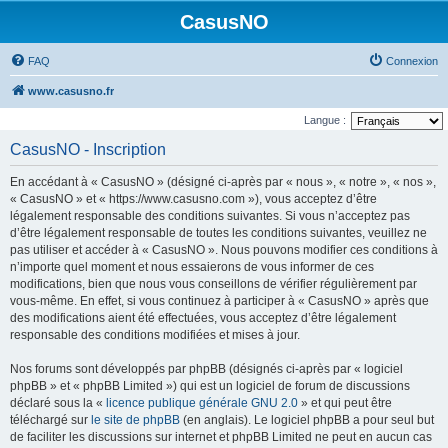
CasusNO
FAQ
Connexion
www.casusno.fr
Langue :
CasusNO - Inscription
En accédant à « CasusNO » (désigné ci-après par « nous », « notre », « nos »,
« CasusNO » et « https://www.casusno.com »), vous acceptez d’être
légalement responsable des conditions suivantes. Si vous n’acceptez pas
d’être légalement responsable de toutes les conditions suivantes, veuillez ne
pas utiliser et accéder à « CasusNO ». Nous pouvons modifier ces conditions à
n’importe quel moment et nous essaierons de vous informer de ces
modifications, bien que nous vous conseillons de vérifier régulièrement par
vous-même. En effet, si vous continuez à participer à « CasusNO » après que
des modifications aient été effectuées, vous acceptez d’être légalement
responsable des conditions modifiées et mises à jour.
Nos forums sont développés par phpBB (désignés ci-après par « logiciel
phpBB » et « phpBB Limited ») qui est un logiciel de forum de discussions
déclaré sous la «
licence publique générale GNU 2.0
» et qui peut être
téléchargé sur
le site de phpBB
(en anglais). Le logiciel phpBB a pour seul but
de faciliter les discussions sur internet et phpBB Limited ne peut en aucun cas