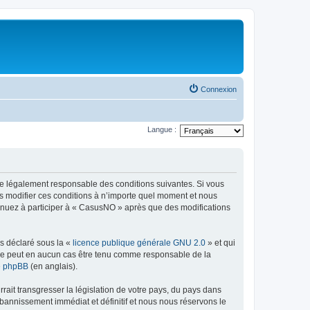
Connexion
Langue :
re légalement responsable des conditions suivantes. Si vous
s modifier ces conditions à n’importe quel moment et nous
tinuez à participer à « CasusNO » après que des modifications
ns déclaré sous la «
licence publique générale GNU 2.0
» et qui
ed ne peut en aucun cas être tenu comme responsable de la
de phpBB
(en anglais).
ait transgresser la législation de votre pays, du pays dans
bannissement immédiat et définitif et nous nous réservons le