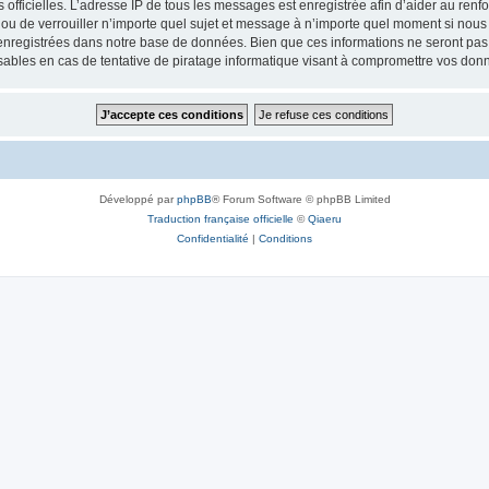
ités officielles. L’adresse IP de tous les messages est enregistrée afin d’aider au re
 ou de verrouiller n’importe quel sujet et message à n’importe quel moment si nous 
nregistrées dans notre base de données. Bien que ces informations ne seront pas d
bles en cas de tentative de piratage informatique visant à compromettre vos don
Développé par
phpBB
® Forum Software © phpBB Limited
Traduction française officielle
©
Qiaeru
Confidentialité
|
Conditions