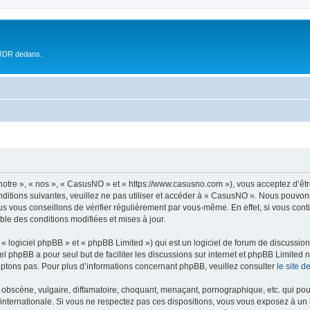
 JDR dedans.
otre », « nos », « CasusNO » et « https://www.casusno.com »), vous acceptez d’êt
nditions suivantes, veuillez ne pas utiliser et accéder à « CasusNO ». Nous pouvon
s vous conseillons de vérifier régulièrement par vous-même. En effet, si vous con
ble des conditions modifiées et mises à jour.
 logiciel phpBB » et « phpBB Limited ») qui est un logiciel de forum de discussio
iel phpBB a pour seul but de faciliter les discussions sur internet et phpBB Limit
ptons pas. Pour plus d’informations concernant phpBB, veuillez consulter
le site 
obscène, vulgaire, diffamatoire, choquant, menaçant, pornographique, etc. qui pourr
internationale. Si vous ne respectez pas ces dispositions, vous vous exposez à un 