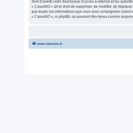
droit d’avertir votre fournisseur d’accès à internet et les autor
« CasusNO » ait le droit de supprimer, de modifier, de déplacer
que toutes les informations que vous avez renseignées soient e
« CasusNO », ni phpBB, ne pourront être tenus comme responsa
www.casusno.fr