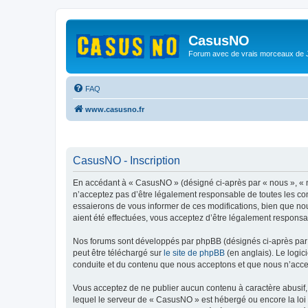
CasusNO
Forum avec de vrais morceaux de
FAQ
www.casusno.fr
CasusNO - Inscription
En accédant à « CasusNO » (désigné ci-après par « nous », « n
n’acceptez pas d’être légalement responsable de toutes les co
essaierons de vous informer de ces modifications, bien que nou
aient été effectuées, vous acceptez d’être légalement responsa
Nos forums sont développés par phpBB (désignés ci-après par «
peut être téléchargé sur
le site de phpBB
(en anglais). Le logic
conduite et du contenu que nous acceptons et que nous n’acce
Vous acceptez de ne publier aucun contenu à caractère abusif, 
lequel le serveur de « CasusNO » est hébergé ou encore la loi 