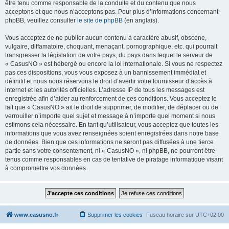
être tenu comme responsable de la conduite et du contenu que nous
acceptons et que nous n’acceptons pas. Pour plus d’informations concernant
phpBB, veuillez consulter
le site de phpBB
(en anglais).
Vous acceptez de ne publier aucun contenu à caractère abusif, obscène,
vulgaire, diffamatoire, choquant, menaçant, pornographique, etc. qui pourrait
transgresser la législation de votre pays, du pays dans lequel le serveur de
« CasusNO » est hébergé ou encore la loi internationale. Si vous ne respectez
pas ces dispositions, vous vous exposez à un bannissement immédiat et
définitif et nous nous réservons le droit d’avertir votre fournisseur d’accès à
internet et les autorités officielles. L’adresse IP de tous les messages est
enregistrée afin d’aider au renforcement de ces conditions. Vous acceptez le
fait que « CasusNO » ait le droit de supprimer, de modifier, de déplacer ou de
verrouiller n’importe quel sujet et message à n’importe quel moment si nous
estimons cela nécessaire. En tant qu’utilisateur, vous acceptez que toutes les
informations que vous avez renseignées soient enregistrées dans notre base
de données. Bien que ces informations ne seront pas diffusées à une tierce
partie sans votre consentement, ni « CasusNO », ni phpBB, ne pourront être
tenus comme responsables en cas de tentative de piratage informatique visant
à compromettre vos données.
www.casusno.fr
Supprimer les cookies
Fuseau horaire sur
UTC+02:00