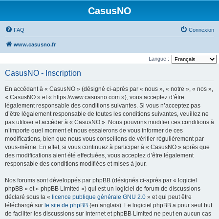
CasusNO
FAQ
Connexion
www.casusno.fr
Langue :
CasusNO - Inscription
En accédant à « CasusNO » (désigné ci-après par « nous », « notre », « nos »,
« CasusNO » et « https://www.casusno.com »), vous acceptez d’être
légalement responsable des conditions suivantes. Si vous n’acceptez pas
d’être légalement responsable de toutes les conditions suivantes, veuillez ne
pas utiliser et accéder à « CasusNO ». Nous pouvons modifier ces conditions à
n’importe quel moment et nous essaierons de vous informer de ces
modifications, bien que nous vous conseillons de vérifier régulièrement par
vous-même. En effet, si vous continuez à participer à « CasusNO » après que
des modifications aient été effectuées, vous acceptez d’être légalement
responsable des conditions modifiées et mises à jour.
Nos forums sont développés par phpBB (désignés ci-après par « logiciel
phpBB » et « phpBB Limited ») qui est un logiciel de forum de discussions
déclaré sous la «
licence publique générale GNU 2.0
» et qui peut être
téléchargé sur
le site de phpBB
(en anglais). Le logiciel phpBB a pour seul but
de faciliter les discussions sur internet et phpBB Limited ne peut en aucun cas