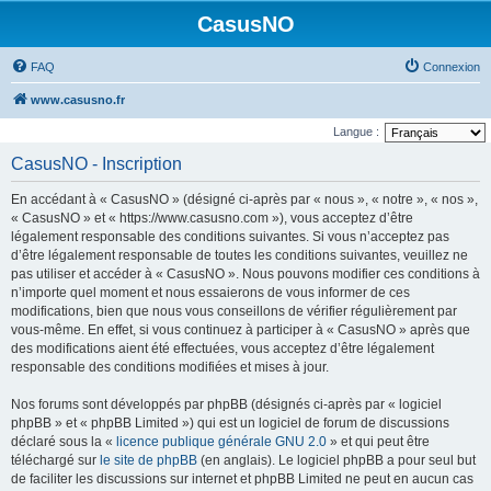
CasusNO
FAQ
Connexion
www.casusno.fr
Langue :
CasusNO - Inscription
En accédant à « CasusNO » (désigné ci-après par « nous », « notre », « nos »,
« CasusNO » et « https://www.casusno.com »), vous acceptez d’être
légalement responsable des conditions suivantes. Si vous n’acceptez pas
d’être légalement responsable de toutes les conditions suivantes, veuillez ne
pas utiliser et accéder à « CasusNO ». Nous pouvons modifier ces conditions à
n’importe quel moment et nous essaierons de vous informer de ces
modifications, bien que nous vous conseillons de vérifier régulièrement par
vous-même. En effet, si vous continuez à participer à « CasusNO » après que
des modifications aient été effectuées, vous acceptez d’être légalement
responsable des conditions modifiées et mises à jour.
Nos forums sont développés par phpBB (désignés ci-après par « logiciel
phpBB » et « phpBB Limited ») qui est un logiciel de forum de discussions
déclaré sous la «
licence publique générale GNU 2.0
» et qui peut être
téléchargé sur
le site de phpBB
(en anglais). Le logiciel phpBB a pour seul but
de faciliter les discussions sur internet et phpBB Limited ne peut en aucun cas