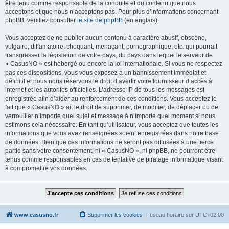
être tenu comme responsable de la conduite et du contenu que nous
acceptons et que nous n’acceptons pas. Pour plus d’informations concernant
phpBB, veuillez consulter
le site de phpBB
(en anglais).
Vous acceptez de ne publier aucun contenu à caractère abusif, obscène,
vulgaire, diffamatoire, choquant, menaçant, pornographique, etc. qui pourrait
transgresser la législation de votre pays, du pays dans lequel le serveur de
« CasusNO » est hébergé ou encore la loi internationale. Si vous ne respectez
pas ces dispositions, vous vous exposez à un bannissement immédiat et
définitif et nous nous réservons le droit d’avertir votre fournisseur d’accès à
internet et les autorités officielles. L’adresse IP de tous les messages est
enregistrée afin d’aider au renforcement de ces conditions. Vous acceptez le
fait que « CasusNO » ait le droit de supprimer, de modifier, de déplacer ou de
verrouiller n’importe quel sujet et message à n’importe quel moment si nous
estimons cela nécessaire. En tant qu’utilisateur, vous acceptez que toutes les
informations que vous avez renseignées soient enregistrées dans notre base
de données. Bien que ces informations ne seront pas diffusées à une tierce
partie sans votre consentement, ni « CasusNO », ni phpBB, ne pourront être
tenus comme responsables en cas de tentative de piratage informatique visant
à compromettre vos données.
www.casusno.fr
Supprimer les cookies
Fuseau horaire sur
UTC+02:00