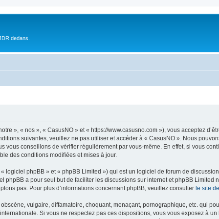
 JDR dedans.
otre », « nos », « CasusNO » et « https://www.casusno.com »), vous acceptez d’êt
nditions suivantes, veuillez ne pas utiliser et accéder à « CasusNO ». Nous pouvon
s vous conseillons de vérifier régulièrement par vous-même. En effet, si vous con
ble des conditions modifiées et mises à jour.
 logiciel phpBB » et « phpBB Limited ») qui est un logiciel de forum de discussio
iel phpBB a pour seul but de faciliter les discussions sur internet et phpBB Limit
ptons pas. Pour plus d’informations concernant phpBB, veuillez consulter
le site 
obscène, vulgaire, diffamatoire, choquant, menaçant, pornographique, etc. qui pourr
internationale. Si vous ne respectez pas ces dispositions, vous vous exposez à un 