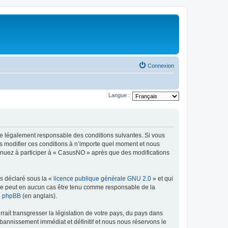
Connexion
Langue :
re légalement responsable des conditions suivantes. Si vous
s modifier ces conditions à n’importe quel moment et nous
tinuez à participer à « CasusNO » après que des modifications
ns déclaré sous la «
licence publique générale GNU 2.0
» et qui
ed ne peut en aucun cas être tenu comme responsable de la
de phpBB
(en anglais).
ait transgresser la législation de votre pays, du pays dans
bannissement immédiat et définitif et nous nous réservons le