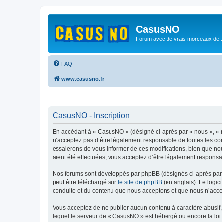
CasusNO
Forum avec de vrais morceaux de
FAQ
www.casusno.fr
CasusNO - Inscription
En accédant à « CasusNO » (désigné ci-après par « nous », « n
n’acceptez pas d’être légalement responsable de toutes les co
essaierons de vous informer de ces modifications, bien que nou
aient été effectuées, vous acceptez d’être légalement responsa
Nos forums sont développés par phpBB (désignés ci-après par «
peut être téléchargé sur
le site de phpBB
(en anglais). Le logic
conduite et du contenu que nous acceptons et que nous n’acce
Vous acceptez de ne publier aucun contenu à caractère abusif, 
lequel le serveur de « CasusNO » est hébergé ou encore la loi 