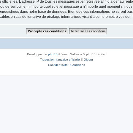
ités officielles. L’adresse IP de tous les messages est enregistrée afin d’aider au re
 ou de verrouiller n’importe quel sujet et message à n’importe quel moment si nous 
nregistrées dans notre base de données. Bien que ces informations ne seront pas d
bles en cas de tentative de piratage informatique visant à compromettre vos don
Développé par
phpBB
® Forum Software © phpBB Limited
Traduction française officielle
©
Qiaeru
Confidentialité
|
Conditions