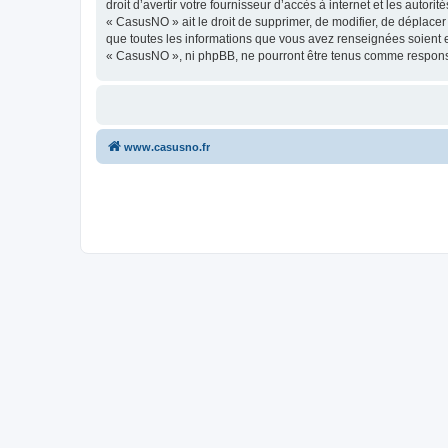
droit d’avertir votre fournisseur d’accès à internet et les autor
« CasusNO » ait le droit de supprimer, de modifier, de déplacer
que toutes les informations que vous avez renseignées soient e
« CasusNO », ni phpBB, ne pourront être tenus comme responsa
www.casusno.fr